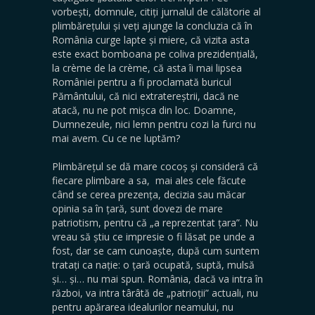
vorbești, domnule, citiți jurnalul de călătorie al
plimbărețului și veți ajunge la concluzia că în
România curge lapte și miere, că vizita asta
este exact bomboana pe coliva prezidențială,
la crème de la crème, că asta îi mai lipsea
României pentru a fi proclamată buricul
Pământului, că nici extratereștrii, dacă ne
atacă, nu ne pot mișca din loc. Doamne,
Dumnezeule, nici lemn pentru cozi la furci nu
mai avem. Cu ce ne luptăm?
Plimbărețul se dă mare cocoș și consideră că
fiecare plimbare a sa, mai ales cele făcute
când se cerea prezența, decizia sau măcar
opinia sa în țară, sunt dovezi de mare
patriotism, pentru că „a reprezentat țara”. Nu
vreau să știu ce impresie o fi lăsat pe unde a
fost, dar se cam cunoaște, după cum suntem
tratați ca nație: o țară ocupată, suptă, mulsă
și… și… nu mai spun. România, dacă va intra în
război, va intra târâtă de „patrioții” actuali, nu
pentru apărarea idealurilor neamului, nu