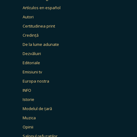
Artículos en español
Autori
Certitudinea print
Credință
De la lume adunate
Dezvăluiri
Editoriale
Emisiuni tv
Europa nostra
INFO
Istorie
Modelul de țară
Muzica
Opinii
Salonul refuzaților