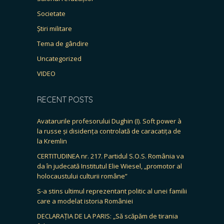
Societate
Știri militare
Tema de gândire
Uncategorized
VIDEO
RECENT POSTS
Avatarurile profesorului Dughin (I). Soft power à
la russe și disidența controlată de caracatița de
la Kremlin
CERTITUDINEA nr. 217. Partidul S.O.S. România va
da în judecată Institutul Elie Wiesel, „promotor al
holocaustului culturii române”
S-a stins ultimul reprezentant politic al unei familii
care a modelat istoria României
DECLARAȚIA DE LA PARIS: „Să scăpăm de tirania