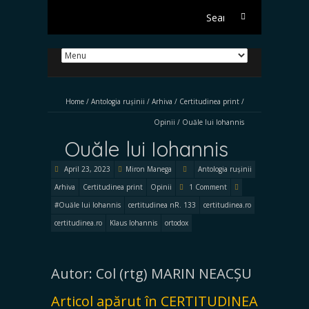
Search
for:
Home
/
Antologia rușinii
/
Arhiva
/
Certitudinea print
/
Opinii
/
Ouăle lui Iohannis
Ouăle lui Iohannis
April 23, 2023
Miron Manega
Antologia rușinii
Arhiva
Certitudinea print
Opinii
1 Comment
#Ouăle lui Iohannis
certitudinea nR. 133
certitudinea.ro
certitudinea.ro
Klaus Iohannis
ortodox
Autor: Col (rtg) MARIN NEACȘU
Articol apărut în CERTITUDINEA