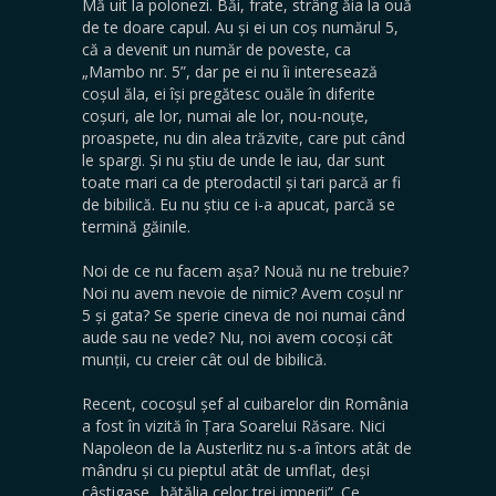
Mă uit la polonezi. Băi, frate, strâng ăia la ouă
de te doare capul. Au și ei un coș numărul 5,
că a devenit un număr de poveste, ca
„Mambo nr. 5”, dar pe ei nu îi interesează
coșul ăla, ei își pregătesc ouăle în diferite
coșuri, ale lor, numai ale lor, nou-nouțe,
proaspete, nu din alea trăzvite, care put când
le spargi. Și nu știu de unde le iau, dar sunt
toate mari ca de pterodactil și tari parcă ar fi
de bibilică. Eu nu știu ce i-a apucat, parcă se
termină găinile.
Noi de ce nu facem așa? Nouă nu ne trebuie?
Noi nu avem nevoie de nimic? Avem coșul nr
5 și gata? Se sperie cineva de noi numai când
aude sau ne vede? Nu, noi avem cocoși cât
munții, cu creier cât oul de bibilică.
Recent, cocoșul șef al cuibarelor din România
a fost în vizită în Țara Soarelui Răsare. Nici
Napoleon de la Austerlitz nu s-a întors atât de
mândru și cu pieptul atât de umflat, deși
câștigase „bătălia celor trei imperii”. Ce