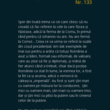
Nr. 133
Sper din toată inima ca cei care citesc să nu
creadă că fac referire la cele la care făcea și
Năstase, adică la ferma de la Cornu, în primul
rând pentru că Iohannis nu are. Nu are fermă
la Cornu!… Ceea ce va urma se referă la ouăle
din coșul prezidențial. Am dat exemplele de
mai sus pentru a arăta că totuși România a
avut și lideri, formali sau informali, de valoare,
care au știut să fie și diplomați, și mână de
fier atunci când a trebuit, chiar dacă poziția
României ca stat în lume, la vremea lor, a fost
la fel ca și acuma, adică o remorcă la
caleașca „imperială”. Au fost și sunt țări mari
cu oameni pe măsura lor la conducere, țări
mici cu oameni mari, țări mari cu oameni mici,
dar și țări mici cu pitici la putere sau în creierul
celor de la putere.