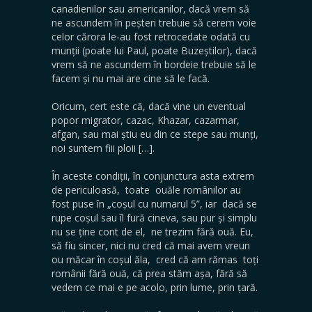
canadienilor sau americanilor, dacă vrem să
ne ascundem în peșteri trebuie să cerem voie
celor cărora le-au fost retrocedate odată cu
munții (poate lui Paul, poate Buzeștilor), dacă
vrem să ne ascundem în bordeie trebuie să le
facem și nu mai are cine să le facă.
Oricum, cert este că, dacă vine un eventual
popor migrator, cazac, Khazar, cazarmar,
afgan, sau mai știu eu din ce stepe sau munți,
noi suntem fiii ploii […].
În aceste condiții, în conjunctura asta extrem
de periculoasă, toate ouăle românilor au
fost puse în „coșul cu numarul 5”, iar dacă se
rupe coșul sau îl fură cineva, sau pur și simplu
nu se ține cont de el, ne trezim fără ouă. Eu,
să fiu sincer, nici nu cred că mai avem vreun
ou măcar în coșul ăla, cred că am rămas toți
românii fără ouă, că prea stăm așa, fără să
vedem ce mai e pe acolo, prin lume, prin țară.