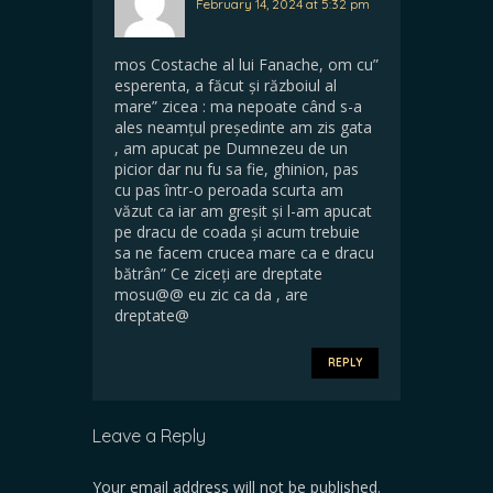
February 14, 2024 at 5:32 pm
mos Costache al lui Fanache, om cu”
esperenta, a făcut și războiul al
mare” zicea : ma nepoate când s-a
ales neamțul președinte am zis gata
, am apucat pe Dumnezeu de un
picior dar nu fu sa fie, ghinion, pas
cu pas într-o peroada scurta am
văzut ca iar am greșit și l-am apucat
pe dracu de coada și acum trebuie
sa ne facem crucea mare ca e dracu
bătrân” Ce ziceți are dreptate
mosu@@ eu zic ca da , are
dreptate@
REPLY
Leave a Reply
Your email address will not be published.