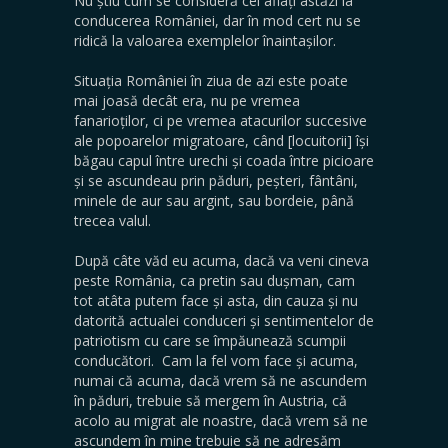
Nu știu cum se consideră cei aflați astăzi la
conducerea României, dar în mod cert nu se
ridică la valoarea exemplelor înaintașilor.
Situația României în ziua de azi este poate
mai joasă decât era, nu pe vremea
fanarioților, ci pe vremea atacurilor succesive
ale popoarelor migratoare, când [locuitorii] își
băgau capul între urechi și coada între picioare
și se ascundeau prin păduri, peșteri, fântâni,
minele de aur sau argint, sau bordeie, până
trecea valul.
După câte văd eu acuma, dacă va veni cineva
peste România, ca pretin sau dușman, cam
tot atâta putem face și asta, din cauza și nu
datorită actualei conduceri și sentimentelor de
patriotism cu care se împăunează scumpii
conducători. Cam la fel vom face și acuma,
numai că acuma, dacă vrem să ne ascundem
în păduri, trebuie să mergem în Austria, că
acolo au migrat ale noastre, dacă vrem să ne
ascundem în mine trebuie să ne adresăm