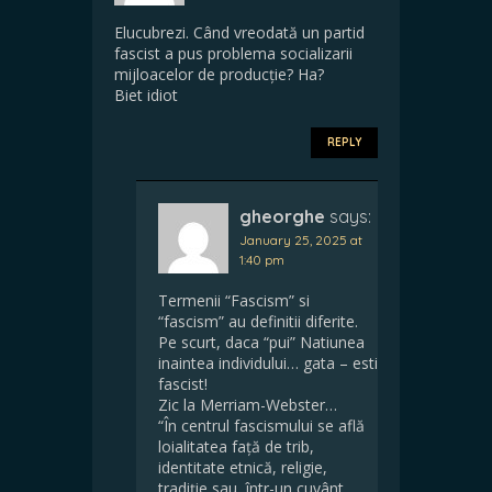
Elucubrezi. Când vreodată un partid
fascist a pus problema socializarii
mijloacelor de producție? Ha?
Biet idiot
REPLY
gheorghe
says:
January 25, 2025 at
1:40 pm
Termenii “Fascism” si
“fascism” au definitii diferite.
Pe scurt, daca “pui” Natiunea
inaintea individului… gata – esti
fascist!
Zic la Merriam-Webster…
“În centrul fascismului se află
loialitatea față de trib,
identitate etnică, religie,
tradiție sau, într-un cuvânt,