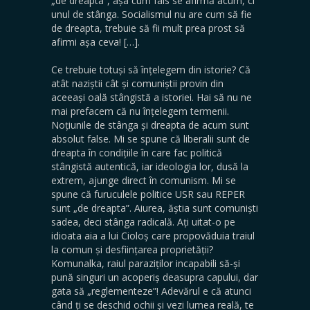
„de dreapta”, așa cum fals se afirmă acum, ci
unul de stânga. Socialismul nu are cum să fie
de dreapta, trebuie să fii mult prea prost să
afirmi așa ceva! […].
Ce trebuie totuși să înțelegem din istorie? Că
atât naziștii cât și comuniștii provin din
aceeași oală stângistă a istoriei. Hai să nu ne
mai prefacem că nu înțelegem termenii.
Noțiunile de stânga și dreapta de acum sunt
absolut false. Mi se spune că liberalii sunt de
dreapta în condițiile în care fac politică
stângistă autentică, iar ideologia lor, dusă la
extrem, ajunge direct în comunism. Mi se
spune că furuculele politice USR sau REPER
sunt „de dreapta”. Aiurea, ăștia sunt comuniști
sadea, deci stânga radicală. Ați uitat-o pe
idioata aia a lui Cioloș care propovăduia traiul
la comun și desființarea proprietății?
Komunalka, raiul paraziților incapabili să-și
pună singuri un acoperiș deasupra capului, dar
gata să „reglementeze”! Adevărul e că atunci
când ți se deschid ochii și vezi lumea reală, te