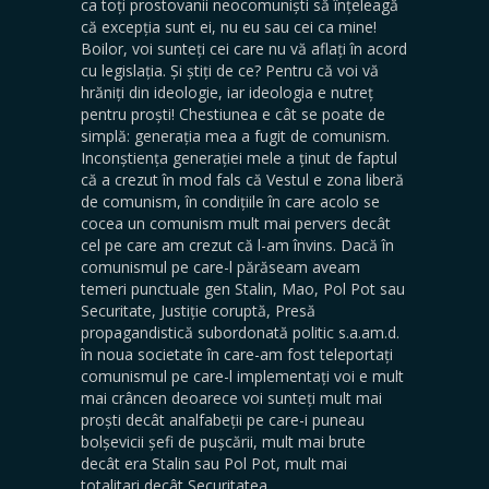
ca toți prostovanii neocomuniști să înțeleagă
că excepția sunt ei, nu eu sau cei ca mine!
Boilor, voi sunteți cei care nu vă aflați în acord
cu legislația. Și știți de ce? Pentru că voi vă
hrăniți din ideologie, iar ideologia e nutreț
pentru proști! Chestiunea e cât se poate de
simplă: generația mea a fugit de comunism.
Inconștiența generației mele a ținut de faptul
că a crezut în mod fals că Vestul e zona liberă
de comunism, în condițiile în care acolo se
cocea un comunism mult mai pervers decât
cel pe care am crezut că l-am învins. Dacă în
comunismul pe care-l părăseam aveam
temeri punctuale gen Stalin, Mao, Pol Pot sau
Securitate, Justiție coruptă, Presă
propagandistică subordonată politic s.a.am.d.
în noua societate în care-am fost teleportați
comunismul pe care-l implementați voi e mult
mai crâncen deoarece voi sunteți mult mai
proști decât analfabeții pe care-i puneau
bolșevicii șefi de pușcării, mult mai brute
decât era Stalin sau Pol Pot, mult mai
totalitari decât Securitatea.