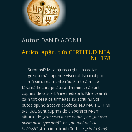
Autor: DAN DIACONU
Articol apărut în CERTITUDINEA
Nr. 178
Surprinși? Mi-a ajuns cuțitul la os, iar
greața mă cuprinde visceral. Nu mai pot,
mă simt realmente rău. Simt că mi se
fărâmă fiecare picătură din mine, că sunt
cuprins de o scârbă iremediabilă. Mi-e teamă
că-n tot ceea ce urmează să scriu nu voi
putea spune altceva decât că NU MAI POT! Mi
s-a luat. Sunt cuprins de disperare! M-am
săturat de „
așa ceva nu se poate
”, de „
nu mai
avem nicio speranță
”, de „
nu mai pot cu
ticăloșii
” și, nu în ultimul rând, de „
simt că mă