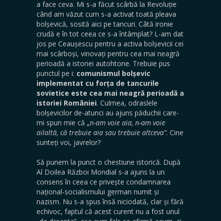
a face ceva. Mi s-a făcut scârbă la Revoluție
când am văzut cum s-a activat toată pleava
bolșevică, sosită aici pe tancuri. Câtă ironie
crudă e în tot ceea ce s-a întâmplat? L-am dat
jos pe Ceaușescu pentru a activa bolșevicii cei
mai scârboși, vinovați pentru cea mai neagră
perioadă a istoriei autohtone. Trebuie pus
punctul pe i:
comunismul bolșevic
implementat cu forța de tancurile
sovietice este cea mai neagră perioadă a
istoriei României
. Culmea, odraslele
bolșevicilor de-atunci au ajuns păduchii care-
mi spun mie că „
n-am voie aia, n-am voie
ailaltă, că trebuie aia sau trebuie altceva”
. Cine
sunteți voi, javrelor?
Să punem la punct o chestiune istorică. După
Al Doilea Război Mondial s-a ajuns la un
consens în ceea ce privește condamnarea
național-socialismului german numit și
nazism. Nu s-a spus însă niciodată, clar și fără
echivoc, faptul că acest curent nu a fost unul