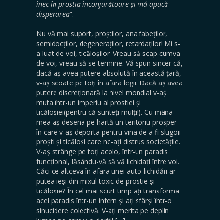
înec în prostia înconjurătoare și mă apucă
disperarea
”.
Nu vă mai suport, proștilor, analfabeților,
semidocților, degeneraților, retardaților! Mi s-
a luat de voi, ticăloșilor! Vreau să scap cumva
de voi, vreau să se termine. Vă spun sincer că,
dacă aș avea putere absolută în această țară,
v-aș scoate pe toți în afara legii. Dacă aș avea
putere discreționară la nivel mondial v-aș
muta într-un imperiu al prostiei și
ticăloșiei(pentru că sunteți mulți!). Cu mâna
mea aș desena pe hartă un teritoriu prosper
în care v-aș deporta pentru vina de a fi slugoii
proști și ticăloși care ne-ați distrus societățile.
V-aș strânge pe toți acolo, într-un paradis
funcțional, lăsându-vă să vă lichidați între voi.
Căci ce altceva în afara unei auto-lichidări ar
putea ieși din mixul toxic de prostie și
ticăloșie? În cel mai scurt timp ați transforma
acel paradis într-un infern și ați sfârși într-o
sinucidere colectivă. V-ați merita pe deplin