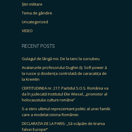
Știri militare
Tema de gândire
Uncategorized
VIDEO
RECENT POSTS
Gulagul de lângă noi. De la tanc la curcubeu
Avatarurile profesorului Dughin (I). Soft power à
la russe și disidența controlată de caracatița de
la Kremlin
CERTITUDINEA nr. 217. Partidul S.O.S. România va
da în judecată Institutul Elie Wiesel, „promotor al
holocaustului culturii române”
S-a stins ultimul reprezentant politic al unei familii
care a modelat istoria României
DECLARAȚIA DE LA PARIS: „Să scăpăm de tirania
falsei Europe!”