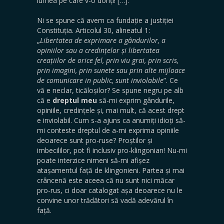
lumea pe care v-o doriți! […].
Ni se spune că avem ca fundație a justiției
Constituția. Articolul 30, alineatul 1:
„
Libertatea de exprimare a gândurilor, a
opiniilor sau a credințelor și libertatea
creațiilor de orice fel, prin viu grai, prin scris,
prin imagini, prin sunete sau prin alte mijloace
de comunicare in public, sunt inviolabile
”. Ce
vă e neclar, ticăloșilor? Se spune negru pe alb
că e
dreptul meu
să-mi exprim gândurile,
opiniile, credințele și, mai mult, că acest drept
e inviolabil. Cum s-a ajuns ca anumiți idioți să-
mi conteste dreptul de a-mi exprima opiniile
deoarece sunt pro-ruse? Proștilor și
imbecililor, pot fi inclusiv pro-klingonian! Nu-mi
poate interzice nimeni să-mi afișez
atașamentul față de klingonieni. Partea și mai
crâncenă este aceea că nu sunt nici măcar
pro-rus, ci doar catalogat așa deoarece nu le
convine unor trădători să vadă adevărul în
față.