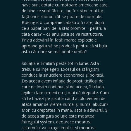
nave sunt dotate cu motoare americane care,
de bine ce sunt făcute, iau foc și nu mai fac
față unor zboruri cât se poate de normale.
Boeing e o companie catastrofă care, după
ce a păpat bani de la stat promite – pentru a
câta oară? – că anul ăsta se va restructura.
Priviți adevărul în față: marea explozie e
aproape gata să se producă pentru că și bula
asta cât oare se mai poate umfla?
Situația e similară peste tot în lume. Asta
trebuie să înțelegeți. Excesul de stângism
conduce la sinucidere economică și politică.
De-aceea avem inflația de proști ticăloși de
care ne lovim continuu și de aceea, în ciuda
legilor clare nimeni nu-ți mai dă dreptate. Cum
să te bazezi pe justiție când acolo vedem de-
atâta amar de vreme numai și numai abuzuri?
Mori cu dreptatea în mână, ăsta e adevărul. Și
de aceea singura soluție este moartea
întregului system, deoarece moartea
sistemului va atrage implicit și moartea