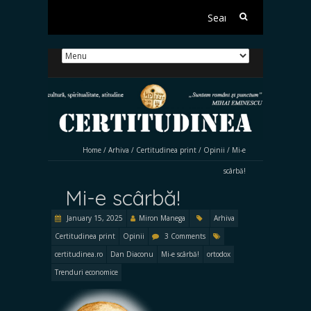
Search
for:
Home
/
Arhiva
/
Certitudinea print
/
Opinii
/
Mi-e
scârbă!
Mi-e scârbă!
January 15, 2025
Miron Manega
Arhiva
Certitudinea print
Opinii
3 Comments
certitudinea.ro
Dan Diaconu
Mi-e scârbă!
ortodox
Trenduri economice