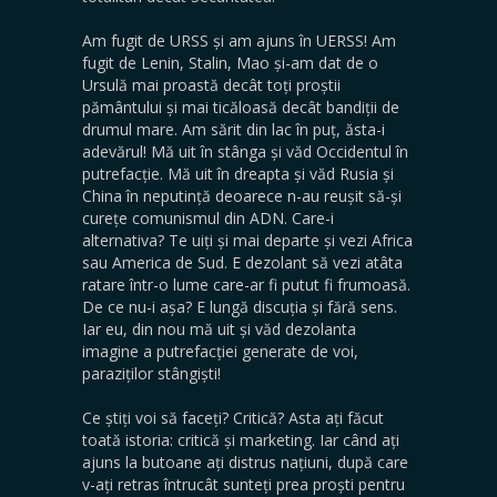
Am fugit de URSS și am ajuns în UERSS! Am
fugit de Lenin, Stalin, Mao și-am dat de o
Ursulă mai proastă decât toți proștii
pământului și mai ticăloasă decât bandiții de
drumul mare. Am sărit din lac în puț, ăsta-i
adevărul! Mă uit în stânga și văd Occidentul în
putrefacție. Mă uit în dreapta și văd Rusia și
China în neputință deoarece n-au reușit să-și
curețe comunismul din ADN. Care-i
alternativa? Te uiți și mai departe și vezi Africa
sau America de Sud. E dezolant să vezi atâta
ratare într-o lume care-ar fi putut fi frumoasă.
De ce nu-i așa? E lungă discuția și fără sens.
Iar eu, din nou mă uit și văd dezolanta
imagine a putrefacției generate de voi,
paraziților stângiști!
Ce știți voi să faceți? Critică? Asta ați făcut
toată istoria: critică și marketing. Iar când ați
ajuns la butoane ați distrus națiuni, după care
v-ați retras întrucât sunteți prea proști pentru