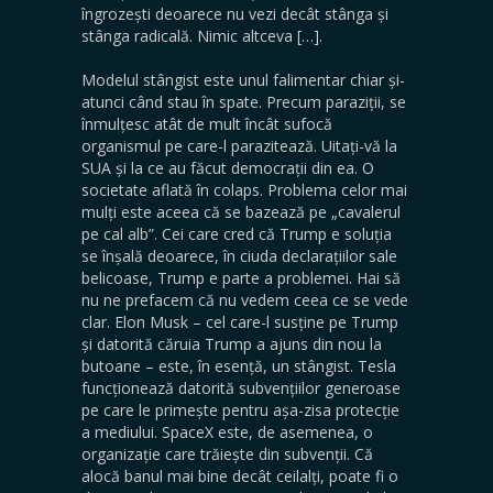
îngrozești deoarece nu vezi decât stânga și
stânga radicală. Nimic altceva […].
Modelul stângist este unul falimentar chiar și-
atunci când stau în spate. Precum paraziții, se
înmulțesc atât de mult încât sufocă
organismul pe care-l parazitează. Uitați-vă la
SUA și la ce au făcut democrații din ea. O
societate aflată în colaps. Problema celor mai
mulți este aceea că se bazează pe „cavalerul
pe cal alb”. Cei care cred că Trump e soluția
se înșală deoarece, în ciuda declarațiilor sale
belicoase, Trump e parte a problemei. Hai să
nu ne prefacem că nu vedem ceea ce se vede
clar. Elon Musk – cel care-l susține pe Trump
și datorită căruia Trump a ajuns din nou la
butoane – este, în esență, un stângist. Tesla
funcționează datorită subvențiilor generoase
pe care le primește pentru așa-zisa protecție
a mediului. SpaceX este, de asemenea, o
organizație care trăiește din subvenții. Că
alocă banul mai bine decât ceilalți, poate fi o