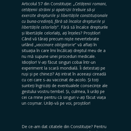
Articolul 57 din Constituție: „
Cetățenii romani,
cetățenii străini și apatrizii trebuie să-și
exercite drepturile și libertățile constituționale
cu buna-credință, fără să încalce drepturile și
libertățile celorlalți
”. Fără să încalce drepturile
și libertățile celorlalți, ați înțeles? Proștilor!
Când vă târați precum niște nevertebrate
urlând „
vaccinare obligatorie
” vă aflați în
situația în care îmi încălcați dreptul meu de a
nu mă supune unei proceduri medicale.
Idioților! V-ați făcut singuri cobai într-un
experiment la scară mondială. Îi detestați pe
ruși și pe chinezi? Ați intrat în aceeași cireadă
cu cei care s-au vaccinat de-acolo. Și toți
sunteți îngroziți de eventualele consecințe ale
gestului vostru tembel. Și, culmea, îi urâți pe
cei ca mine pentru că singuri v-ați făcut viața
un coșmar. Urâți-vă pe voi, proștilor!
De ce-am dat citatele din Constituție? Pentru