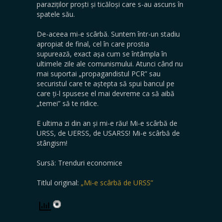
paraziților proști și ticăloși care s-au ascuns în
spatele său.
De-aceea mi-e scârbă. Suntem într-un stadiu
apropiat de final, cel în care prostia
supurează, exact așa cum se întâmpla în
ultimele zile ale comunismului. Atunci când nu
mai suportai „propagandistul PCR” sau
securistul care te aștepta să spui bancul pe
care ți-l spusese el mai devreme ca să aibă
„temei” să te ridice.
E ultima zi din an și mi-e rău! Mi-e scârbă de
URSS, de UERSS, de USARSS! Mi-e scârbă de
stângism!
Sursă: Trenduri economice
Titlul original:
„Mi-e scârbă de URSS”