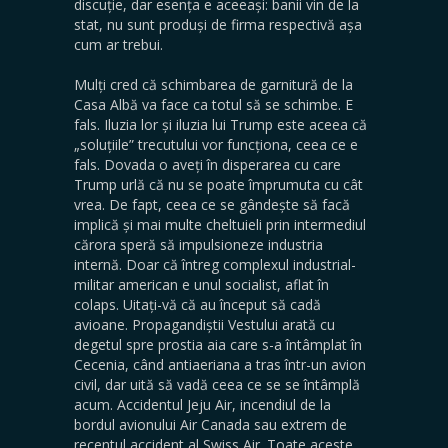
discuție, dar esența e aceeași: banii vin de la
stat, nu sunt produși de firma respectivă așa
cum ar trebui.
Mulți cred că schimbarea de garnitură de la
Casa Albă va face ca totul să se schimbe. E
fals. Iluzia lor și iluzia lui Trump este aceea că
„soluțiile” trecutului vor funcționa, ceea ce e
fals. Dovada o aveți în disperarea cu care
Trump urlă că nu se poate împrumuta cu cât
vrea. De fapt, ceea ce se gândește să facă
implică și mai multe cheltuieli prin intermediul
cărora speră să impulsioneze industria
internă. Doar că întreg complexul industrial-
militar american e unul socialist, aflat în
colaps. Uitați-vă că au început să cadă
avioane. Propagandiștii Vestului arată cu
degetul spre prostia aia care s-a întâmplat în
Cecenia, când antiaeriana a tras într-un avion
civil, dar uită să vadă ceea ce se se întâmplă
acum. Accidentul Jeju Air, incendiul de la
bordul avionului Air Canada sau extrem de
recentul accident al Swiss Air. Toate aceste