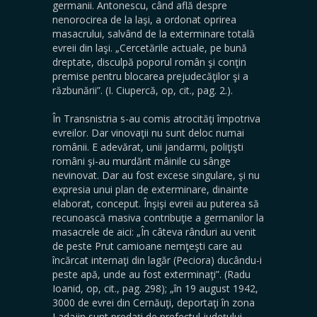
germanii. Antonescu, când află despre
nenorocirea de la laşi, a ordonat oprirea
masacrului, salvând de la exterminare totală
evreii din laşi. „Cercetările actuale, pe bună
dreptate, disculpă poporul român şi conţin
premise pentru blocarea prejudecăţilor şi a
răzbunării”. (I. Ciupercă, op, cit., pag. 2.).
În Transnistria s-au comis atrocităţi împotriva
evreilor. Dar vinovaţii nu sunt deloc numai
românii. E adevărat, unii jandarmi, poliţişti
români şi-au murdărit mâinile cu sânge
nevinovat. Dar au fost excese singulare, şi nu
expresia unui plan de exterminare, dinainte
elaborat, conceput. Înşişi evreii au puterea să
recunoască masiva contribuţie a germanilor la
masacrele de aici: „În câteva rânduri au venit
de peste Prut camioane nemţeşti care au
încărcat internaţi din lagăr (Peciora) ducându-i
peste apă, unde au fost exterminaţi”. (Radu
Ioanid, op, cit., pag. 298); „în 19 august 1942,
3000 de evrei din Cernăuţi, deportaţi în zona
Ladajin sunt predaţi de prefectul judeţului,