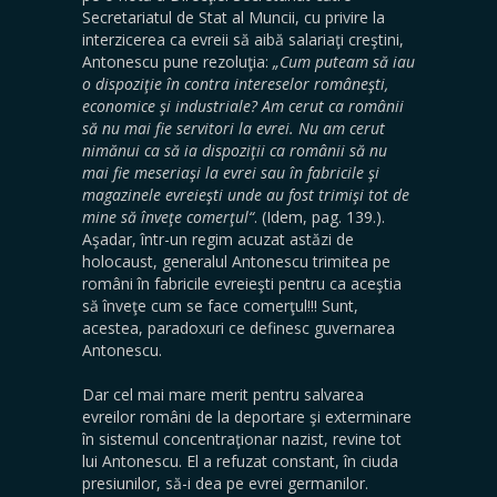
Secretariatul de Stat al Muncii, cu privire la
interzicerea ca evreii să aibă salariaţi creştini,
Antonescu pune rezoluţia:
„Cum puteam să iau
o dispoziţie în contra intereselor româneşti,
economice şi industriale? Am cerut ca românii
să nu mai fie servitori la evrei. Nu am cerut
nimănui ca să ia dispoziţii ca românii să nu
mai fie meseriaşi la evrei sau în fabricile şi
magazinele evreieşti unde au fost trimişi tot de
mine să înveţe comerţul“
. (Idem, pag. 139.).
Aşadar, într-un regim acuzat astăzi de
holocaust, generalul Antonescu trimitea pe
români în fabricile evreieşti pentru ca aceştia
să înveţe cum se face comerţul!!! Sunt,
acestea, paradoxuri ce definesc guvernarea
Antonescu.
Dar cel mai mare merit pentru salvarea
evreilor români de la deportare şi extermi­nare
în sistemul concentraţionar nazist, revine tot
lui Antonescu. El a refuzat constant, în ciuda
presiunilor, să-i dea pe evrei germanilor.