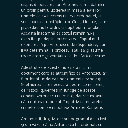
dispus deportarea lor, Antonescu n-a dat nici
un ordin pentru uciderea în masă a evreilor.
Crimele ce s-au comis nu le-a ordonat el, ci
sunt opera autorităţilor româneşti locale, care
procedau nu la ordin, ci după bunul lor plac.
Aceasta înseamnă că statul român nu-şi
exercita, pe deplin, au­toritatea. Faptul nu-l
exonerează pe Antonescu de răspundere, dar
îl va determina, la procesul său, să-şi asume
toate erorile guvernării sale, în afară de crime.
Adevărul este acesta: nu există nici un
document care să autentifice că Antonescu ar
fi ordonat uciderea unor oameni nevi­novaţi.
Sublinierea este necesară deoarece în condiţii
de război, guvernezi în funcţie de aceste
condiţii. Antonescu nu minte, dar recunoaşte
că a ordonat represalii împotriva atentatelor,
crimelor comise împotriva Armatei Române.
Am amintit, fugitiv, despre pogromul de la laşi
şi s-a văzut că nu Antonescu l-a ordonat, ci