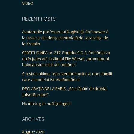
VIDEO
RECENT POSTS
Avatarurile profesorului Dughin (I). Soft power à
la russe și disidența controlată de caracatița de
la Kremlin
CERTITUDINEA nr. 217. Partidul S.O.S. România va
da în judecată Institutul Elie Wiesel, „promotor al
holocaustului culturii române”
S-a stins ultimul reprezentant politic al unei familii
care a modelat istoria României
DECLARAȚIA DE LA PARIS: „Să scăpăm de tirania
falsei Europe!”
Nu înțeleg ce nu înțelegeți!
ARCHIVES
August 2026