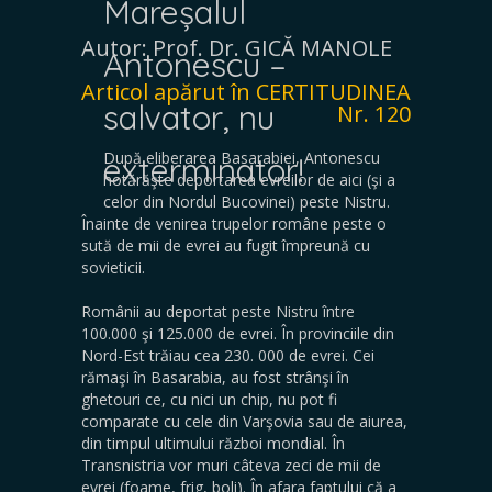
Mareșalul
Autor: Prof. Dr. GICĂ MANOLE
Antonescu –
Articol apărut în CERTITUDINEA
salvator, nu
Nr. 120
După eliberarea Basarabiei, Antonescu
exterminator!
hotărăşte deportarea evreilor de aici (şi a
celor din Nordul Bucovinei) peste Nistru.
Înainte de venirea trupelor române peste o
sută de mii de evrei au fugit împreună cu
sovieticii.
Românii au deportat peste Nistru între
100.000 şi 125.000 de evrei. În provinciile din
Nord-Est trăiau cea 230. 000 de evrei. Cei
rămaşi în Basarabia, au fost strânşi în
ghetouri ce, cu nici un chip, nu pot fi
comparate cu cele din Varşovia sau de aiurea,
din timpul ultimului război mondial. În
Transnistria vor muri câteva zeci de mii de
evrei (foame, frig, boli). În afara faptului că a