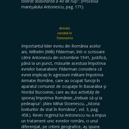
tolerat asasina­rea a 40 de ruşi”
. (Procesul
mareşalului Antonescu, pag. 171).
Armata
română în
Transnistria
Importantul lider evreu din România acelor
ani, Wilhelm (Willi) Filderman, într-o scrisoare
către Antonescu din octombrie 1941, justifică,
până la un punct, măsurile acestuia împotriva
evreilor basarabeni: Filderman considera că
evreii implicaţi în agresiuni mili­tare împotriva
Armatei Române, care au ocupat funcţii în
aparatul comunist de ocupaţie în Basarabia şi
Nordul Bucovinei, care au dus activităţi de
spionaj împotriva României „trebuie să-şi ia
pedeapsa”. (Alex Mihai Stoenescu, „Istoria
loviturilor de stat în România”, vol. 3, pag.
458.). Revin: regimul lui Antonescu nu a impus
un tratament unic evreilor români, ci unul
diferenţiat, pe criterii geografice, aş spune.