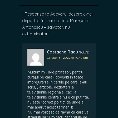
1 Response to Adevărul despre evreii
deportați în Transnistria. Mareșalul
Antonescu – salvator, nu
exterminator!
Costache Radu
says:
October 31, 2022 at 10:49 pm
Multumim , d-le profesor, pentru
curajul pe care-l dovediti in toate
imprejurarile,in cartile pe care le-ati
scris, , articole, dezbateri la
televiziunile regionale, caci la
televiziunile centrale nu e cu putinta,
nu este ”corect politic”(de unde a
mai aparut acest termen?!)
Nu mai vorbesc de ravna cu care va
straduiti sa ”luminati” generatiile de