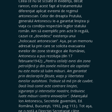
Ceea ce nu se scoate în evidenţă, decât
rareori, este acest fapt al tratamentului
diferenţiat aplicat evreimii de regimul
antonescian. Celor din dreapta Prutului,
generalul Antonescu Ie-a garantat liniştea şi
viaţa cu condiţia respectării legilor statului
român. Am să exemplific prin acte în regulă,
cazuri ce „dovedesc” existenţa unui
„holocaust antonescian”. Aşa, pe un memoriu
adresat lui prin care se solicita evacuarea
evreilor din zone strategice ale României,
Antonescu a pus rezoluţia (din 17
februarie1942):
„Pentru ceilalţi evrei din zona
petroliferă şi din zonele militare ale capitalei
nu este motiv să luăm măsuri. Am garantat
prin declaraţiile făcute, viaţa şi libertatea
evreilor autohtoni. Trebuie să mă ţin de cuvânt.
Dacă însă comit acte contrare liniştei,
siguranţei şi intereselor noastre, trebuiesc
luate măsuri contra vinovaţilor”.
(Mareşalul
Ion Antonescu, Secretele guvernării, Ed.
Românul, Bucureşti, 1992, pag 113.). Tot aşa,
pe o notă a Direcţiei Secretariat către