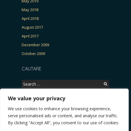
May 2019
May 2018
April 2018
August 2017
April 2017
December 2009
October 2009
CAUTARE
Search
for:
We value your privacy
We use cookies to enhance your browsing experience,
Copyright © 2026, CERTITUDINEA.
serve personalised ads or content, and analyse our traffic.
ria, parlamentarele și presa
* VIDEO. Viata lui Eminescu (Necenzurat). Episodul 4: 
By clicking "Accept All", you consent to our use of cookies.
Powered by
WordPress
. Blackoot design by
Iceable