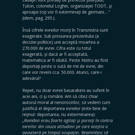
Tulcin, colonelul Loghin, organizaţiei TODT, şi
aproape toţi vor fi exterminaţi de germani… “
(idem, pag. 295.).
Însă cifrele evreilor morţi în Transnistra sunt
exagerate. Sub presiunea prezentului (a
deciziei politice) unii acceptă moartea a
270.000 de evrei. Cifra este cu totul
exagerată, şi dacă ar fi acceptată,
matematica ar fi siluită. Peste Nistru au fost
deportaţi peste o sută de mii de evrei, din
care vor reveni cca. 50.000. Atunci, care-i
adevărul?
Repet, nu doar evreii basarabeni au suferit în
acei ani, ci şi românii. Am să citez chiar
autorul moral al nenorocirilor, să vedem cum
justifică el deportarea evreilor (este bine de
reţinut: deportarea, nu exterminarea):
„Românii erau foarte agitaţi şi porniţi în contra
evreilor din cauza atitudinii pe care aceştia o
avuseseră pe timpul ocupaţiei. Reamintesc că