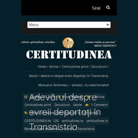
Search
for:
Home
/
Arhiva
/
Certitudinea print
/
Dezvăluiri
/
Istorie
/
Adevărul despre evreii deportați în Transnistria.
Mareșalul Antonescu – salvator, nu exterminator!
Adevărul despre
October 27, 2022
Miron Manega
Arhiva
Certitudinea print
Dezvăluiri
Istorie
1 Comment
evreii deportați în
Adevărul despre evreii deportați în Transnistria
CERTITUDINEA Nr. 120
certitudinea.ro
certitudinea.ro
Transnistria.
Mareșalul Ion Antonescu
ortodox
Transnistria