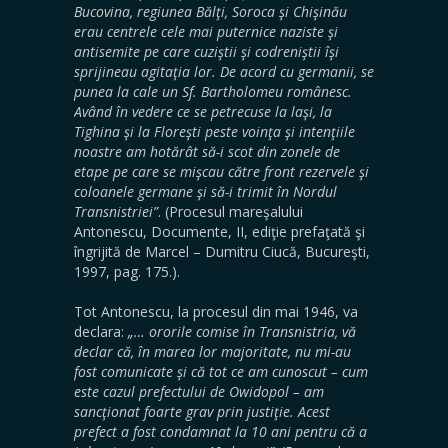
Bucovina, regiunea Bălţi, Soroca şi Chişinău
erau centrele cele mai puternice naziste şi
antisemite pe care cuziştii şi codreniştii îşi
sprijineau agitaţia lor. De acord cu germanii, se
punea la cale un Sf. Bartholomeu românesc.
Având în vedere ce se petrecuse la laşi, la
Tighina şi la Floreşti peste voinţa şi intenţiile
noastre am hotărât să-i scot din zonele de
etape pe care se mişcau către front rezervele şi
coloanele germane şi să-i trimit în Nordul
Transnistriei”
. (Procesul mareşalului
Antonescu, Documente, II, ediţie prefaţată şi
îngrijită de Marcel – Dumitru Ciucă, Bucureşti,
1997, pag. 175.).
Tot Antonescu, la procesul din mai 1946, va
declara:
„… ororile comise în Transnistria, vă
declar că, în marea lor majoritate, nu mi-au
fost comunicate şi că tot ce am cunoscut – cum
este cazul prefectului de Owidopol – am
sancţionat foarte grav prin justiţie. Acest
prefect a fost condamnat la 10 ani pentru că a