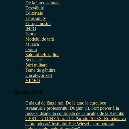
De la lume adunate
Dezvăluiri
Editoriale
Emisiuni tv
Europa nostra
INFO
Istorie
Modelul de țară
Muzica
Opinii
Salonul refuzaților
Societate
Știri militare
Tema de gândire
Uncategorized
VIDEO
Recent Posts
Gulagul de lângă noi. De la tanc la curcubeu
Avatarurile profesorului Dughin (I). Soft power à la
russe și disidența controlată de caracatița de la Kremlin
CERTITUDINEA nr. 217. Partidul S.O.S. România va
da în judecată Institutul Elie Wiesel, „promotor al
holocaustului culturii române”