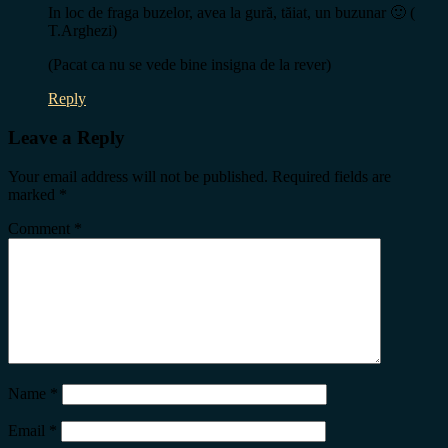
In loc de fraga buzelor, avea la gură, tăiat, un buzunar 🙂 (
T.Arghezi)
(Pacat ca nu se vede bine insigna de la rever)
Reply
Leave a Reply
Your email address will not be published.
Required fields are
marked
*
Comment
*
Name
*
Email
*