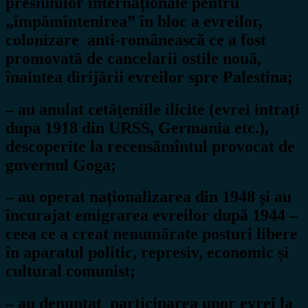
presiunilor internaţionale pentru
„împămîntenirea” în bloc a evreilor,
colonizare anti-românească ce a fost
promovată de cancelarii ostile nouă,
înaintea dirijării evreilor spre Palestina;
– au anulat cetăţeniile ilicite (evrei intrați
dupa 1918 din URSS, Germania etc.),
descoperite la recensămîntul provocat de
guvernul Goga;
– au operat naționalizarea din 1948 și au
încurajat emigrarea evreilor după 1944 –
ceea ce a creat nenumărate posturi libere
în aparatul politic, represiv, economic și
cultural comunist;
– au denunţat participarea unor evrei la