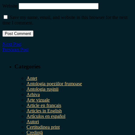
Website
Save my name, email, and website in this browser for the next
time I comment.
Next Post
Previous Post
Categories
Antet
Antologia poeziilor frumoase
Antologia rușinii
Arhiva
Arte vizuale
Article en français
Articles in English
Artículos en español
Autori
Certitudinea print
Credință