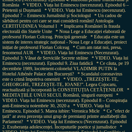
România
* VIDEO. Viața lui Eminescu (necenzurat). Episodul 6 –
Prietenii și Dușmanii
* VIDEO. Viața lui Eminescu (necenzurat).
Episodul 7 – Eminescu Jurnalistul și Sociologul
* Un cadou de
sărbători pentru cei care se mai consideră români! Antologia
CERTITUDINEA Volumul I
* Implicarea României în frauda
electorală din Statele Unite
* Noua Lege a Educației elaborată de
profesorul Florian Colceag. Principii generale
* Educația este un
sistem de interes strategic național - Noua Lege a Educației, proiect
inițiat de profesorul Florian Colceag
* Cum am ratat noi, presa,
fenomenul AUR
* VIDEO. Viața lui Eminescu (Necenzurat).
Episodul 3: Vânat de Serviciile Secrete străine
* VIDEO. Viața lui
Eminescu (necenzurat). Episodul 9. Ziua fatidică
* Ce căuta, pe 19
decembrie 1989, locotenent-colonelul VLADIMIR PUTIN la
Hotelul Athénée Palace din București?
* Scandalul coronavirus
este o crimă împotriva omenirii
* VIDEO. „TREZEȘTE-TE,
GHEORGHE, TREZEȘTE-TE, IOANE!”. Legea Cojocaru,
reactualizată și încorporată în CONSTITUȚIA CETĂȚENILOR
*
MEDITAȚIILE UNUI SECUI. Românii, singurii europeni
*
VIDEO. Viața lui Eminescu (necenzurat). Episodul 8 – Conspirația
anti-Eminescu noiembrie 30, 2020 a
* VIDEO. Viața lui
Eminescu. Episodul 5. Marea iubire: Veronica Micle
* Ce "efect de
țară" ar avea prezența unui grup de premianți printre analfabeții din
Parlament?
* VIDEO. Viața lui Eminescu (Necenzurat). Episodul
2. Exuberanța adolescenței. Începuturile poetice și jurnalistice
*