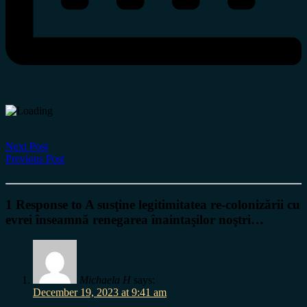
Next Post
Previous Post
1 Response to A susţine legitimitatea re-colonizării cu
evrei înseamnă renegarea înaintaşilor noştri…
Michaela H
says:
December 19, 2023 at 9:41 am