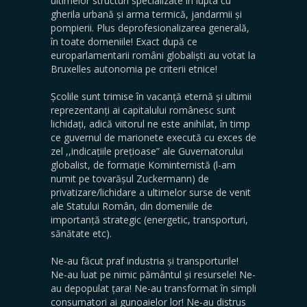
ultimelor structuri specializate în lupta cu
gherila urbană și arma termică, jandarmii și
pompierii. Plus deprofesionalizarea generală,
în toate domeniile! Exact după ce
europarlamentarii români globaliști au votat la
Bruxelles autonomia pe criterii etnice!
Școlile sunt trimise în vacanță eternă și ultimii
reprezentanți ai capitalului românesc sunt
lichidați, adică viitorul ne este anihilat, în timp
ce guvernul de marionete execută cu exces de
zel ,,indicațiile prețioase” ale Guvernatorului
globalist, de formație Kominternistă (l-am
numit pe tovarășul Zuckermann) de
privatizare/lichidare a ultimelor surse de venit
ale Statului Român, din domeniile de
importanță strategic (energetic, transporturi,
sănătate etc).
Ne-au făcut praf industria și transporturile!
Ne-au luat pe nimic pământul și resursele! Ne-
au depopulat țara! Ne-au transformat în simpli
consumatori ai gunoaielor lor! Ne-au distrus