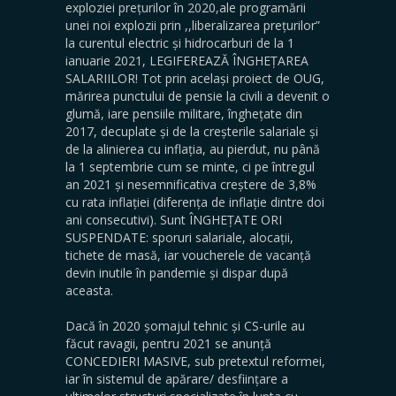
exploziei prețurilor în 2020,ale programării
unei noi explozii prin ,,liberalizarea prețurilor”
la curentul electric și hidrocarburi de la 1
ianuarie 2021, LEGIFEREAZĂ ÎNGHEȚAREA
SALARIILOR! Tot prin același proiect de OUG,
mărirea punctului de pensie la civili a devenit o
glumă, iare pensiile militare, înghețate din
2017, decuplate și de la creșterile salariale și
de la alinierea cu inflația, au pierdut, nu până
la 1 septembrie cum se minte, ci pe întregul
an 2021 și nesemnificativa creștere de 3,8%
cu rata inflației (diferența de inflație dintre doi
ani consecutivi). Sunt ÎNGHEȚATE ORI
SUSPENDATE: sporuri salariale, alocații,
tichete de masă, iar voucherele de vacanță
devin inutile în pandemie și dispar după
aceasta.
Dacă în 2020 șomajul tehnic și CS-urile au
făcut ravagii, pentru 2021 se anunță
CONCEDIERI MASIVE, sub pretextul reformei,
iar în sistemul de apărare/ desființare a