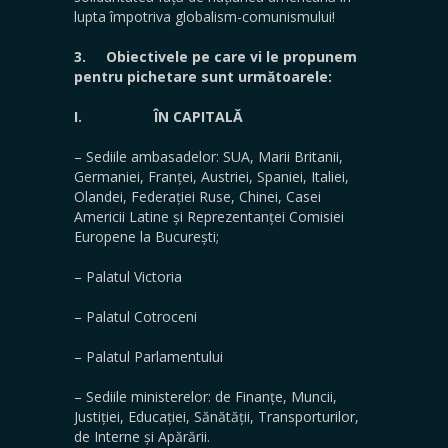
lupta împotriva globalism-comunismului!
3.
Obiectivele pe care vi le propunem
pentru pichetare sunt următoarele:
I.
ÎN CAPITALĂ
– Sediile ambasadelor: SUA, Marii Britanii,
Germaniei, Franței, Austriei, Spaniei, Italiei,
Olandei, Federației Ruse, Chinei, Casei
Americii Latine și Reprezentanței Comisiei
Europene la București;
– Palatul Victoria
– Palatul Cotroceni
– Palatul Parlamentului
– Sediile ministerelor: de Finanțe, Muncii,
Justiției, Educației, Sănătății, Transporturilor,
de Interne și Apărării.