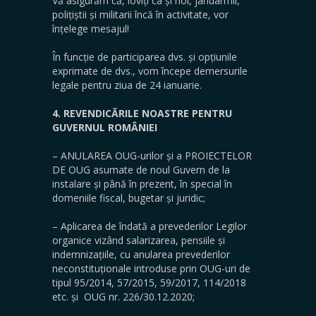
Vă asigurăm că, loviți ca și noi, jandarmii,
polițiștii și militarii încă în activitate, vor
înțelege mesajul!
În funcție de participarea dvs. și opțiunile
exprimate de dvs., vom începe demersurile
legale pentru ziua de 24 ianuarie.
4. REVENDICĂRILE NOASTRE PENTRU
GUVERNUL ROMÂNIEI
– ANULAREA OUG-urilor și a PROIECTELOR
DE OUG asumate de noul Guvern de la
instalare și până în prezent, în special în
domeniile fiscal, bugetar și juridic;
– Aplicarea de îndată a prevederilor Legilor
organice vizând salarizarea, pensiile și
indemnizațiile, cu anularea prevederilor
neconstituționale introduse prin OUG-uri de
tipul 95/2014, 57/2015, 59/2017, 114/2018
etc. și OUG nr. 226/30.12.2020;