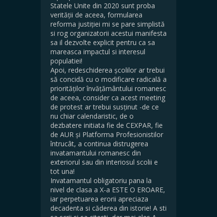
Statele Unite din 2020 sunt proba
verității de aceea, formularea
reforma justiției mi se pare simplistă
si rog organizatorii acestui manifesta
sa il dezvolte explicit pentru ca sa
mareasca impactul si interesul
populatiei!
Apoi, redeschiderea școlilor ar trebui
să concidă cu o modificare radicală a
priorităților învățământului romanesc
de aceea, consider ca acest meeting
de protest ar trebui susținut -de ce
nu chiar calendaristic, de o
dezbatere initiata fie de CEXPAR, fie
de AUR și Platforma Profesionistilor
întrucât, a continua distrugerea
invatamantului romanesc din
exteriorul sau din interiosul scolii e
tot una!
Invatamantul obligatoriu pana la
nivel de clasa a X-a ESTE O EROARE,
iar perpetuarea erorii apreciaza
decadenta si căderea din istorie! A sti