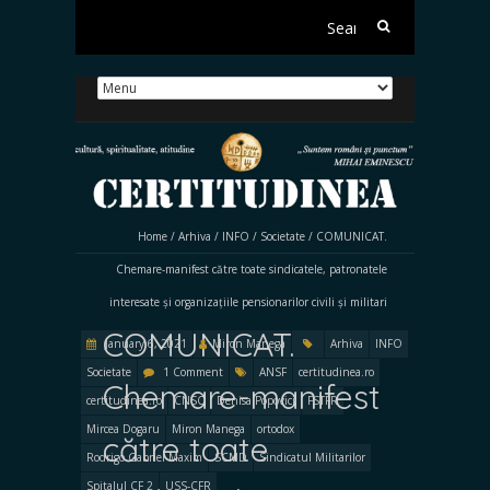
Search
for:
Home
/
Arhiva
/
INFO
/
Societate
/
COMUNICAT.
Chemare-manifest către toate sindicatele, patronatele
interesate și organizațiile pensionarilor civili și militari
COMUNICAT.
January 6, 2021
Miron Manega
Arhiva
INFO
Societate
1 Comment
ANSF
certitudinea.ro
Chemare-manifest
certitudinea.ro
CNSC
Denisa Popovici
FSTFR
Mircea Dogaru
Miron Manega
ortodox
către toate
Rodrigo Gabriel Maxim
SCMD
Sindicatul Militarilor
Spitalul CF 2
USS-CFR