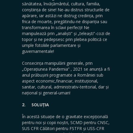
sănătatea, învățământul, cultura, familia,
conștiința de sine! Ne-au distrus structurile de
apărare, iar astăzi ne distrug credința, prin
frica de moarte, pregătindu-ne dispariția sau
transformarea în sclavi perfecți! Ne
manipulează prin „analiști” și „teleaști”-cozi de
topor și ne pedepsesc prin plebea politică ce
umple fotoliile parlamentare și
guvernamentale!
Consecința manipulării generale, prin
„Operațiunea Pandemia” , 2021 se anunță a fi
anul prăbușirii programate a României sub
aspect economic,financiar, instituțional,
sanitar, cultural, administrativ-teritorial, dar și
național și general-uman!
2.
SOLUȚIA
În acestă situație de o gravitate excepțională
pentru noi și copii noștri, SCMD pentru CNSC,
SUS CFR Călători pentru FSTFR și USS-CFR