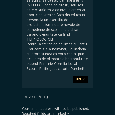
sa scrii si sa citesti, dar mai ales A
INTELEGE ceea ce citesti, sau scrii
este o suficienta ca nivel elementar
apoi, cine vrea să faca din educatia
personala un exercitiu de
profesionalism nu are nevoie de
sumedenie de scoli, unele chiar
paranoic enuntate ca fiind
TEHNOLOGICE!
Pentru a sterge de pe limba cuvantul
urat care s-a autoinvitat, voi incheia
cu promisiunea ca voi picheta, prin
actiunea de plimbare a bastonului pe
traseul Primarie-Consiliu Local-
Scoala-Politie-Judecatorie-Parchet!
REPLY
Leave a Reply
Your email address will not be published.
Required fields are marked
*