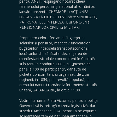
pentru ANSF, respingând hotărât ideea
falimentului personal și național al românilor,
lansăm prezenta CHEMARE la ACȚIUNEA
ORGANIZATĂ DE PROTEST către SINDICATE,
PATRONATELE INTERESATE și ONG-urile
PENSIONARILOR CIVILI și MILITARI!
Propunem celor afectați de înghețerea
salariilor și pensiilor, respectiv sindicatelor
bugetarilor, îndeosebi transportatorilor și
lucrătorilor din sănătate, declanșarea de
manifestații stradale concomitent în Capitală
și în țară! În condițiile LEGII, cu „pichete de
până la 100 de participanți”, dar sute de
pichete concomitent și organizat, de ziua
obținerii, în 1859, prin revoltă populară, a
dreptului națiunii române la întemeiere statală
unitară, 24 IANUARIE, la orele 11.00.
Vizăm nu numai Piața Victoriei, pentru a obliga
Guvernul să își retragă mizeria legislativă, dar
și sediul Ambasadei SUA, pentru a ne exprima
solidaritatea față de națiunea americană în