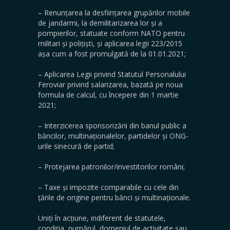
– Renunțarea la desființarea grupărilor mobile
de jandarmi, la demilitarizarea lor și a
pompierilor, statuate conform NATO pentru
militari și polițiști, și aplicarea legii 223/2015
așa cum a fost promulgată de la 01.01.2021;
– Aplicarea Legii privind Statutul Personalului
Feroviar privind salarizarea, bazată pe noua
formula de calcul, cu începere din 1 martie
2021;
– Interzicerea sponsorizării din banul public a
băncilor, multinaționalelor, partidelor și ONG-
urile sinecură de partid;
– Protejarea patronilor/investitorilor români;
– Taxe și impozite comparabile cu cele din
țările de origine pentru bănci și multinaționale.
Uniți în acțiune, indiferent de statutele,
condiția, numărul, domeniul de activitate sau