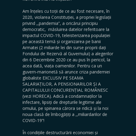
Am înțeles cu toții de ce au fost necesare, în
2020, violarea Constituției, a propriei legislații
privind ,,pandemia”, a oricărui principiu
democratic, măsluirea datelor referitoare la
impactul COVID-19, teleisterizarea populației
pe această temă și organizarea pe banii
Armatei (2 miliarde lei din surse proprii dați
Fondului de Rezervă al Guvernului) a alegerilor
din 6 Decembrie 2020 ce au pus în pericol, la
acea dată, viața oamenilor. Pentru ca un
guvern-marionetă să arunce criza pandemiei
globaliste EXCLUSIV PE SEAMA
SALARIAȚILOR, A PENSIONARILOR ȘI A
CAPITALULUI CONCURENȚIAL ROMÂNESC
(vezi HORECA). Adică a condamnaților la
infectare, lipsiți de drepturile legitime ale
omului, pe spinarea cărora se ridică și la noi
noua clasă de îmbogățiți a ,,miliardarilor de
COVID-19”!
În condițiile destructurării economiei și