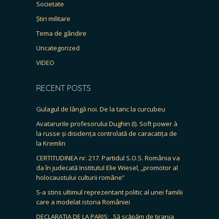
Societate
Știri militare
Tema de gândire
Uncategorized
VIDEO
RECENT POSTS
Gulagul de lângă noi. De la tanc la curcubeu
Avatarurile profesorului Dughin (I). Soft power à
la russe și disidența controlată de caracatița de
la Kremlin
CERTITUDINEA nr. 217. Partidul S.O.S. România va
da în judecată Institutul Elie Wiesel, „promotor al
holocaustului culturii române”
S-a stins ultimul reprezentant politic al unei familii
care a modelat istoria României
DECLARAȚIA DE LA PARIS: „Să scăpăm de tirania