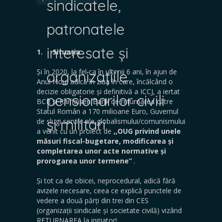
sindicatele,
patronatele
interesate și
1.
Situația
Și în 2020, la fel ca în ultimii 6 ani, în ajun de
organizațiile
Anul Nou, adică în ziua în care, încălcând o
decizie obligatorie și definitivă a ICCJ, a iertat
pensionarilor civili
BCR și Raiffeisen Bank de returnarea către
Statul Român a 170 milioane Euro, Guvernul
și militari
de slugi servile ale globalismului/comunismului
a venit cu un proiect de
,,OUG privind unele
măsuri fiscal-bugetare, modificarea și
completarea unor acte normative și
prorogarea unor termene”
.
Și tot ca de obicei, neprocedural, adică fără
avizele necesare, ceea ce explică punctele de
vedere a două părți din trei din CES
(organizații sindicale și societate civilă) vizând
RETURNAREA la inițiator!