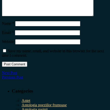
Name
*
Email
*
Website
Save my name, email, and website in this browser for the next
time I comment.
Next Post
Previous Post
Categories
Antet
Antologia poeziilor frumoase
Antologia rușinii