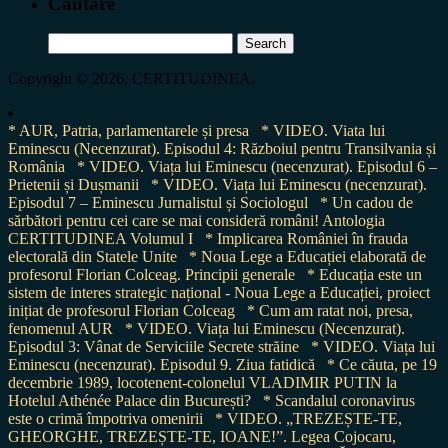
Cautare
Search
for:
Copyright © 2026, CERTITUDINEA.
* AUR, Patria, parlamentarele și presa
* VIDEO. Viata lui
Eminescu (Necenzurat). Episodul 4: Războiul pentru Transilvania și
România
* VIDEO. Viața lui Eminescu (necenzurat). Episodul 6 –
Prietenii și Dușmanii
* VIDEO. Viața lui Eminescu (necenzurat).
Episodul 7 – Eminescu Jurnalistul și Sociologul
* Un cadou de
sărbători pentru cei care se mai consideră români! Antologia
CERTITUDINEA Volumul I
* Implicarea României în frauda
electorală din Statele Unite
* Noua Lege a Educației elaborată de
profesorul Florian Colceag. Principii generale
* Educația este un
sistem de interes strategic național - Noua Lege a Educației, proiect
inițiat de profesorul Florian Colceag
* Cum am ratat noi, presa,
fenomenul AUR
* VIDEO. Viața lui Eminescu (Necenzurat).
Episodul 3: Vânat de Serviciile Secrete străine
* VIDEO. Viața lui
Eminescu (necenzurat). Episodul 9. Ziua fatidică
* Ce căuta, pe 19
decembrie 1989, locotenent-colonelul VLADIMIR PUTIN la
Hotelul Athénée Palace din București?
* Scandalul coronavirus
este o crimă împotriva omenirii
* VIDEO. „TREZEȘTE-TE,
GHEORGHE, TREZEȘTE-TE, IOANE!”. Legea Cojocaru,