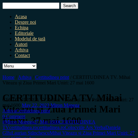
Search
for:
Acasa
Despre noi
Echipa
Editoriale
Modelul de țară
Autori
Arhiva
Contact
Home
/
Arhiva
/
Certitudinea print
/
CERTITUDINEA TV. Mihai
Viteazu și Ziua Primei Mari Uniri: 27 mai 1600
CERTITUDINEA TV. Mihai
CERTITUDINEA TV. Mihai Viteazu și Ziua Primei Mari Uniri: 27
mai 1600
May 22, 2023
Miron Manega
Viteazu și Ziua Primei Mari
Arhiva
Certitudinea print
0 Comment
Uniri: 27 mai 1600
#Miron Manega
27 Mai 1600
CERTITUDINEA
TV
certitudinea.ro
certitudinea.ro
Colocviile Ars Verba
Daniela
Gîfu
Laurian Stănchescu
Mihai Viteazu și Ziua Primei Mari Uniri: 27