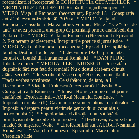
reactualizată și încorporată în CONSTITUȚIA CETĂȚENILOR
*
MEDITAȚIILE UNUI SECUI. Românii, singurii europeni
*
VIDEO. Viața lui Eminescu (necenzurat). Episodul 8 – Conspirația
anti-Eminescu noiembrie 30, 2020 a
* VIDEO. Viața lui
Eminescu. Episodul 5. Marea iubire: Veronica Micle
* Ce "efect de
țară" ar avea prezența unui grup de premianți printre analfabeții din
Parlament?
* VIDEO. Viața lui Eminescu (Necenzurat). Episodul
2. Exuberanța adolescenței. Începuturile poetice și jurnalistice
*
VIDEO. Viața lui Eminescu (necenzurat). Episodul 1: Copilăria și
familia. Destinul fraților săi
* 8 decembrie 1920 – primul atac
terorist cu bombă din Parlamentul României
* DAN PURIC.
Libertatea milei
* MEDITAȚIILE UNUI SECUI. De ce atâta
dușmănie fără rost față de români? Nu e destul cât i-am chinuit,
atâtea secole?
* În secolul al VI-lea după Hristos, populația din
Tracia vorbea românește
* Ce sărbătorim, de fapt, la 1
Decembrie
* Viața lui Eminescu (necenzurat). Episodul 8 –
Conspirația anti-Eminescu
* Iuliean Horneț, un premiant printre
analfabeți. „Profesioniștii – AUR-ul Neamului Românesc”
*
Imposibila dreptate (II). Călăii în robe și internaționala ticăloșilor
*
Imposibila dreptate pentru victimele genocidului comunist și
neocomunist (I)
* Superioritatea civilizației unui sat față de
primitivismul de lux al statului modern
* Beethoven, expulzat din
muzică de mișcarea Woke
* „Profesioniștii sunt AUR-ul Neamului
Românesc”
* Viața lui Eminescu. Episodul 5. Marea iubire:
Veronica Micle