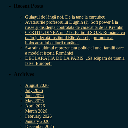
Recent Posts
Gulagul de lângă noi. De la tanc la curcubeu
Avatarurile profesorului Dughin (I). Soft power à la
russe și disidența controlată de caracatița de la Kremlin
CERTITUDINEA nr. 217. Partidul S.O.S. România va
da în judecată Institutul Elie Wiesel, „promotor al
holocaustului culturii române”
S-a stins ultimul reprezentant politic al unei familii care
a modelat istoria României
DECLARAȚIA DE LA PARIS: „Să scăpăm de tirania
falsei Europe!”
Archives
August 2026
July 2026
June 2026
May 2026
April 2026
March 2026
February 2026
January 2026
December 2025