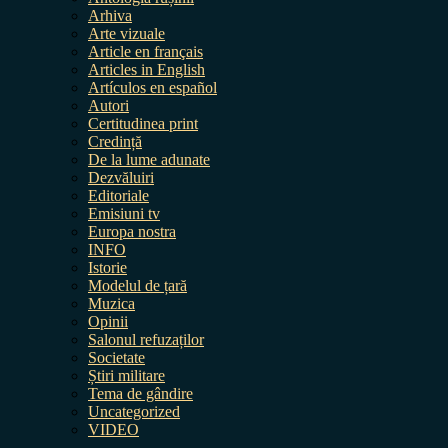
Arhiva
Arte vizuale
Article en français
Articles in English
Artículos en español
Autori
Certitudinea print
Credință
De la lume adunate
Dezvăluiri
Editoriale
Emisiuni tv
Europa nostra
INFO
Istorie
Modelul de țară
Muzica
Opinii
Salonul refuzaților
Societate
Știri militare
Tema de gândire
Uncategorized
VIDEO