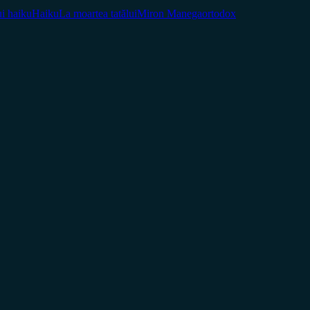
ui haiku
Haiku
La moartea tatălui
Miron Manega
ortodox