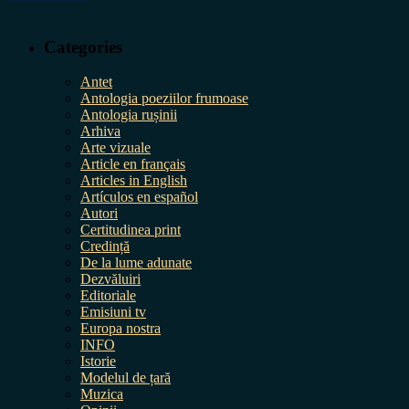
Categories
Antet
Antologia poeziilor frumoase
Antologia rușinii
Arhiva
Arte vizuale
Article en français
Articles in English
Artículos en español
Autori
Certitudinea print
Credință
De la lume adunate
Dezvăluiri
Editoriale
Emisiuni tv
Europa nostra
INFO
Istorie
Modelul de țară
Muzica