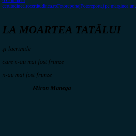
0 Comment
certitudinea.ro
certitudinea.ro
Fotoreportaj
Fotoreportaj pe marginea un
LA MOARTEA TATĂLUI
și lacrimile
care n-au mai fost frunze
n-au mai fost frunze
Miron Manega