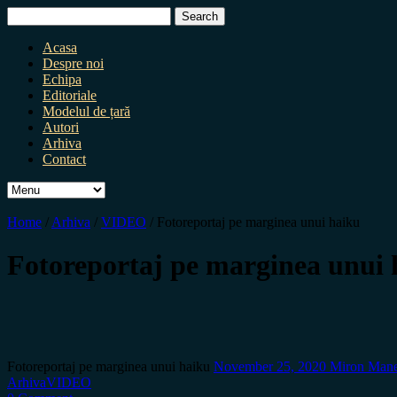
Search
for:
Acasa
Despre noi
Echipa
Editoriale
Modelul de țară
Autori
Arhiva
Contact
Home
/
Arhiva
/
VIDEO
/
Fotoreportaj pe marginea unui haiku
Fotoreportaj pe marginea unui 
Fotoreportaj pe marginea unui haiku
November 25, 2020
Miron Man
Arhiva
VIDEO