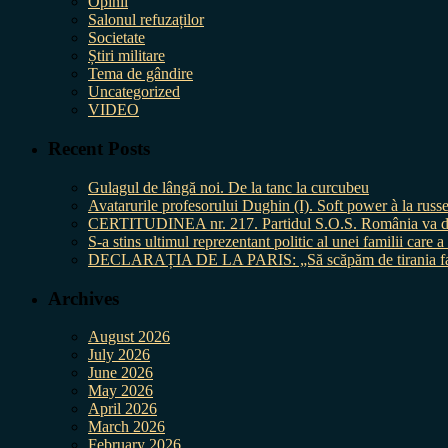
Opinii
Salonul refuzaților
Societate
Știri militare
Tema de gândire
Uncategorized
VIDEO
Recent Posts
Gulagul de lângă noi. De la tanc la curcubeu
Avatarurile profesorului Dughin (I). Soft power à la russe
CERTITUDINEA nr. 217. Partidul S.O.S. România va da în 
S-a stins ultimul reprezentant politic al unei familii care
DECLARAȚIA DE LA PARIS: „Să scăpăm de tirania fal
Archives
August 2026
July 2026
June 2026
May 2026
April 2026
March 2026
February 2026