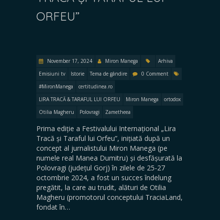
ORFEU”
November 17, 2024
Miron Manega
Arhiva
Emisiuni tv
Istorie
Tema de gândire
0 Comment
#MironManega
certitudinea.ro
LIRA TRACĂ & TARAFUL LUI ORFEU
Miron Manega
ortodox
Otilia Magheru
Polovragi
Zametheea
Prima ediție a Festivalului Internațional „Lira
Tracă și Taraful lui Orfeu”, inițiată după un
concept al jurnalistului Miron Manega (pe
numele real Manea Dumitru) și desfășurată la
Polovragi (județul Gorj) în zilele de 25-27
octombrie 2024, a fost un succes îndelung
pregătit, la care au trudit, alături de Otilia
Magheru (promotorul conceptului TraciaLand,
fondat în…