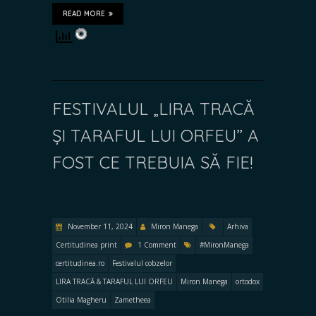
READ MORE
FESTIVALUL „LIRA TRACĂ
ȘI TARAFUL LUI ORFEU” A
FOST CE TREBUIA SĂ FIE!
November 11, 2024
Miron Manega
Arhiva
Certitudinea print
1 Comment
#MironManega
certitudinea.ro
Festivalul cobzelor
LIRA TRACĂ & TARAFUL LUI ORFEU
Miron Manega
ortodox
Otilia Magheru
Zametheea