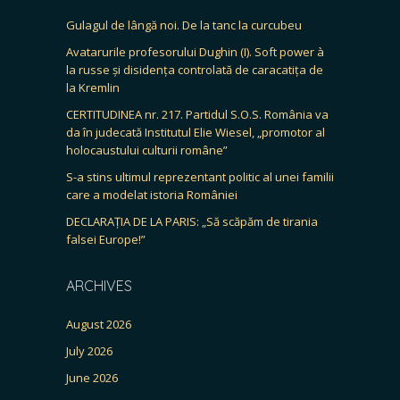
Gulagul de lângă noi. De la tanc la curcubeu
Avatarurile profesorului Dughin (I). Soft power à
la russe și disidența controlată de caracatița de
la Kremlin
CERTITUDINEA nr. 217. Partidul S.O.S. România va
da în judecată Institutul Elie Wiesel, „promotor al
holocaustului culturii române”
S-a stins ultimul reprezentant politic al unei familii
care a modelat istoria României
DECLARAȚIA DE LA PARIS: „Să scăpăm de tirania
falsei Europe!”
ARCHIVES
August 2026
July 2026
June 2026