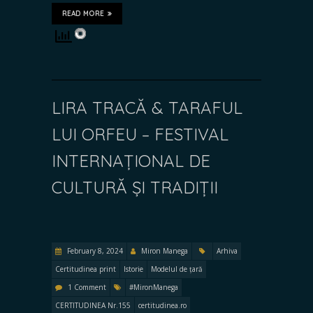
READ MORE
LIRA TRACĂ & TARAFUL
LUI ORFEU – FESTIVAL
INTERNAȚIONAL DE
CULTURĂ ȘI TRADIȚII
February 8, 2024
Miron Manega
Arhiva
Certitudinea print
Istorie
Modelul de țară
1 Comment
#MironManega
CERTITUDINEA Nr.155
certitudinea.ro