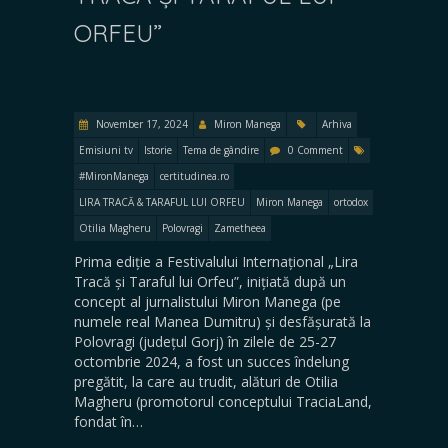
ORFEU”
November 17, 2024
Miron Manega
Arhiva
Emisiuni tv
Istorie
Tema de gândire
0 Comment
#MironManega
certitudinea.ro
LIRA TRACĂ & TARAFUL LUI ORFEU
Miron Manega
ortodox
Otilia Magheru
Polovragi
Zametheea
Prima ediție a Festivalului Internațional „Lira
Tracă și Taraful lui Orfeu”, inițiată după un
concept al jurnalistului Miron Manega (pe
numele real Manea Dumitru) și desfășurată la
Polovragi (județul Gorj) în zilele de 25-27
octombrie 2024, a fost un succes îndelung
pregătit, la care au trudit, alături de Otilia
Magheru (promotorul conceptului TraciaLand,
fondat în…