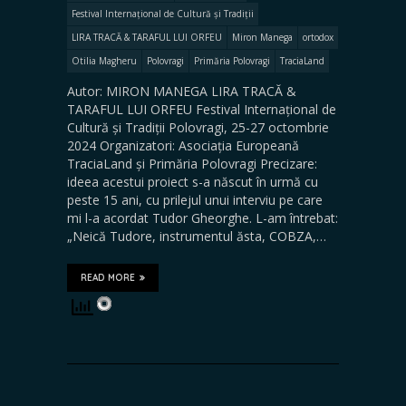
Festival Internațional de Cultură și Tradiții
LIRA TRACĂ & TARAFUL LUI ORFEU
Miron Manega
ortodox
Otilia Magheru
Polovragi
Primăria Polovragi
TraciaLand
Autor: MIRON MANEGA LIRA TRACĂ &
TARAFUL LUI ORFEU Festival Internațional de
Cultură și Tradiții Polovragi, 25-27 octombrie
2024 Organizatori: Asociația Europeană
TraciaLand și Primăria Polovragi Precizare:
ideea acestui proiect s-a născut în urmă cu
peste 15 ani, cu prilejul unui interviu pe care
mi l-a acordat Tudor Gheorghe. L-am întrebat:
„Neică Tudore, instrumentul ăsta, COBZA,…
READ MORE