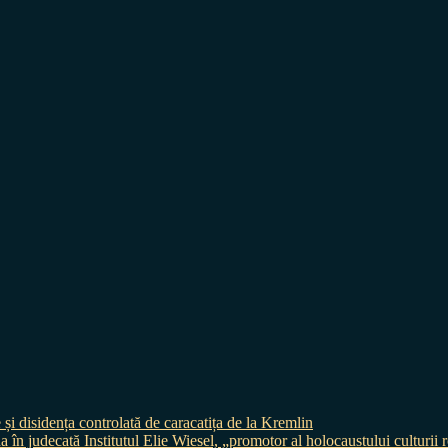
 și disidența controlată de caracatița de la Kremlin
judecată Institutul Elie Wiesel, „promotor al holocaustului culturii