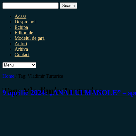
Search
for:
Acasa
Despre noi
Echipa
Editoriale
Modelul de țară
Autori
Arhiva
Contact
Home
/
Tag:
Vladimir Turturica
Tag:
Vladimir Turturica
9 aprilie 2024: „ANA LUI MANOLE” – spec