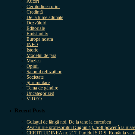
Autori
Certitudinea print
Credință
De la lume adunate
Dezvăluiri
Editoriale
Emisiuni tv
Europa nostra
INFO
Istorie
Modelul de țară
Muzica
Opinii
Salonul refuzaților
Societate
Știri militare
Tema de gândire
Uncategorized
VIDEO
Recent Posts
Gulagul de lângă noi. De la tanc la curcubeu
Avatarurile profesorului Dughin (I). Soft power à la russe
CERTITUDINEA nr. 217. Partidul S.O.S. România va da în 