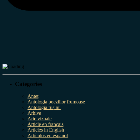
Categories
Antet
Antologia poeziilor frumoase
Antologia rușinii
Arhiva
Arte vizuale
Article en français
Articles in English
Artículos en español