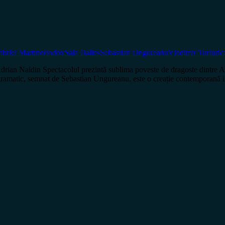
briel Martin
ortodox
Sala Dalles
Sebastian Ungureanu
Vladimir Turturic
ian Naidin Spectacolul prezintă sublima poveste de dragoste dintre Ana
 dramatic, semnat de Sebastian Ungureanu, este o creație contemporană