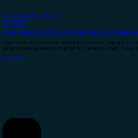
April 2, 2024
Miron Manega
Arte vizuale
0 Comment
Adrian Naidin
ANA LUI MANOLE
certitudinea.ro
Crista Dăscălașu
Ga
Spectacol dedicat memoriei coregrafului Hugo Wolff Muzică live : Adr
montare spectaculoasă care îmbină teatrul, muzica și dansul. Textul
Read More