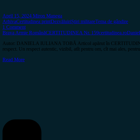
April 15, 2024
Miron Manega
Arhiva
Certitudinea print
Dezvăluiri
Știri militare
Tema de gândire
1 Comment
Brava Armie Română
CERTITUDINEA Nr. 159
certitudinea.ro
Daniel
Autor: DANIELA IULIANA TOBĂ Articol apărut în CERTITUDINEA Nr. 160 
respect. Un respect autentic, vizibil, atît pentru om, cît mai ales, p
Read More