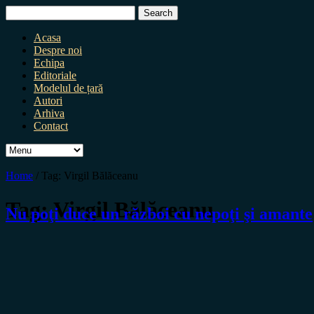
Search
for:
Acasa
Despre noi
Echipa
Editoriale
Modelul de țară
Autori
Arhiva
Contact
Home
/
Tag:
Virgil Bălăceanu
Tag:
Virgil Bălăceanu
Nu poţi duce un război cu nepoţi şi amante