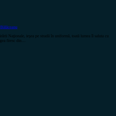
l Bălăceanu
 Naţionale, ieşea pe stradă în uniformă, toată lumea îl saluta cu
rgea firesc din…