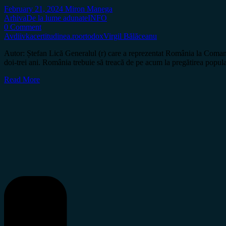
February 21, 2024
Miron Manega
Arhiva
De la lume adunate
INFO
0 Comment
Avdiivka
certitudinea.ro
ortodox
Virgil Bălăceanu
Autor: Ștefan Lică Generalul (r) care a reprezentat România la Comand
doi-trei ani. România trebuie să treacă de pe acum la pregătirea popula
Read More