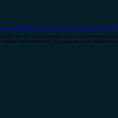
a Iuliana Tobă
Nu poţi duce un război cu nepoţi şi amante
ortodox
Virgi
Cînd tatăl meu, artilerist, ofiţer de carieră în Ministerul Apărării
entru uniformă. Era înainte de 1989, cînd autoritatea Armatei Române decu