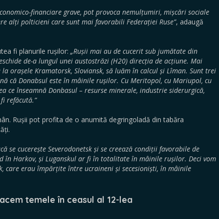
conomico-financiare grave, pot provoca nemulțumiri, mișcări sociale
e alți polticieni care sunt mai favorabili Federației Ruse”
, adaugă
tea fi planurile rușilor:
„Rușii mai au de cucerit sub jumătate din
eschide de-a lungul unei austostrăzi (H20) direcția de acțiune. Mai
 la orașele Kramatorsk, Sloviansk, să luăm în calcul și Lîman. Sunt trei
mnă că Donabsul este în mâinile rușilor. Cu Meritopol, cu Mariupol, cu
ea ce înseamnă Donbasul – resurse minerale, industrie siderurgică,
fi refăcută.”
mân. Rușii pot profita de o anumită degringoladă din tabăra
ăți.
acă se cucerește Severodonetsk și se creează condiții favorabile de
d în Harkov, și Luganskul ar fi în totalitate în mâinile rușilor. Deci vom
 care erau împărțite între ucraineni și secesioniști, în mâinile
acem temele în ceasul al 12-lea