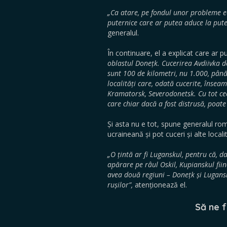
„Ca atare, pe fondul unor probleme e
puternice care ar putea aduce la puter
generalul.
În continuare, el a explicat care ar pu
oblastul Donețk. Cucerirea Avdiivka d
sunt 100 de kilometri, nu 1.000, până
localități care, odată cucerite, însea
Kramatorsk, Severodonetsk. Cu tot ce
care chiar dacă a fost distrusă, poate 
Și asta nu e tot, spune generalul ro
ucraineană și pot cuceri și alte localit
„O țintă ar fi Luganskul, pentru că, d
apărare pe râul Oskil, Kupianskul fiin
avea două regiuni – Donețk și Lugansk,
rușilor”,
atenționează el.
Să ne f