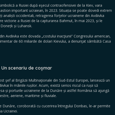
imbolică a Rusiei după eşecul contraofensivei de la Kiev, vara
 bastion important ucraiean, în 2023. Situația se poate dovedi extrem
i analiști occidentali, retragerea forţelor ucrainene din Avdiivka
 victorie a Rusiei de la capturarea Bahmut, în mai 2023, și le
or Donețk și Luhansk.
 din Avdiivka este dovada „costului inacţiunii” Congresului american,
limentar de 60 miliarde de dolari Kievului, a denunţat sâmbătă Casa
Un scenariu de coșmar
fost şef al Brigăzii Multinaţionale din Sud-Estul Europei, lansează un
kai în mâinile rușilor. Acum, există serios riscul ca rușii să
esa și porturile ucrainene de la Dunăre și astfel România să ajungă
stre, aeriene, maritime și fluviale.
e Dunăre, coroborată cu cucerirea întregului Donbas, le-ar permite
a Ucrainei.