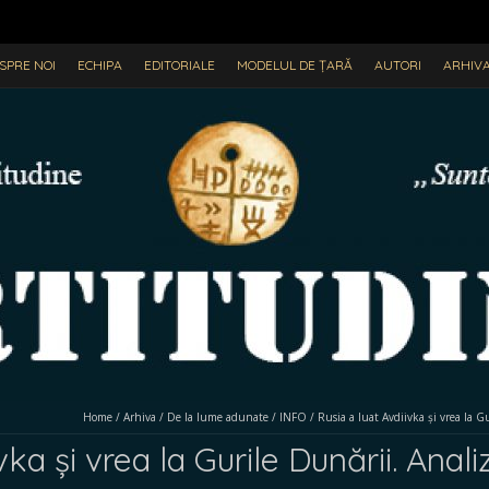
SPRE NOI
ECHIPA
EDITORIALE
MODELUL DE ȚARĂ
AUTORI
ARHIV
Home
/
Arhiva
/
De la lume adunate
/
INFO
/
Rusia a luat Avdiivka și vrea la 
vka și vrea la Gurile Dunării. Anal