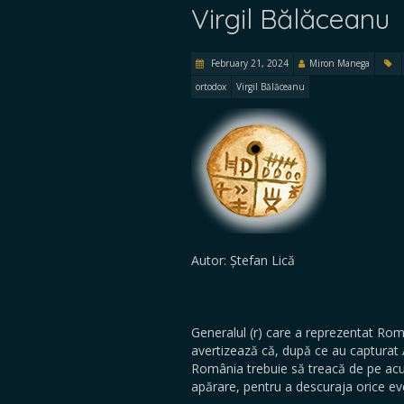
Virgil Bălăceanu
February 21, 2024
Miron Manega
ortodox
Virgil Bălăceanu
Autor: Ștefan Lică
Generalul (r) care a reprezentat Ro
avertizează că, după ce au capturat Av
România trebuie să treacă de pe acum
apărare, pentru a descuraja orice even