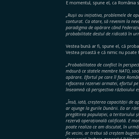
E momentul, spune el, ca România să
„Rușii au inițiativa, problemele de ap
conturat. Ca atare, să revenim la ne
paradigma de apărare când Federația R
probabilitate destul de ridicată în urm
Vestea bună ar fi, spune el, că proba
Vestea proastă e că nimic nu poate 
„Probabilitatea de conflict în perspe
măsură ce statele membre NATO, societă
apărare. Efortul pe care îl face Români
refacerea rezervei armatei, efortul p
înseamnă că perspectiva războiului e
„
Însă, iată, creșterea capacității de
ar ajunge la gurile Dunării. Ea ar răm
pregătirea populației, a teritoriului
rezervă operațională calificată. E mo
poate realiza ce am discutat, în următ
fie vecini, ar trebui să creștem buget