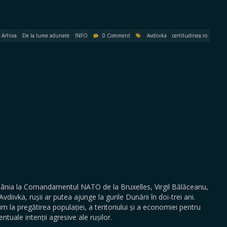
Arhiva
De la lume adunate
INFO
0 Comment
Avdiivka
certitudinea.ro
mânia la Comandamentul NATO de la Bruxelles, Virgil Bălăceanu,
diivka, rușii ar putea ajunge la gurile Dunării în doi-trei ani.
 la pregătirea populației, a teritoriului și a economiei pentru
tuale intenții agresive ale rușilor.