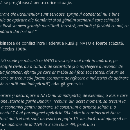
 se pregătească pentru orice situație.
ărare ale ucrainenilor sunt serioase, sprijinul occidental nu e bine
voile de apărare ale României și să gândim scenariul care schimbă
usă va avea graniță maritimă, terestră, aeriană și fluvială cu noi, cu
ătorii doi-trei ani.”
bilitatea de conflict între Federația Rusă și NATO e foarte scăzută.
fi exclus 100%.
ctivă scade pe măsură ce NATO investește mai mult în apărare, pe
țile civile, au o cultură de securitate și o înțelegere a nevoilor de
a financiar, efortul pe care ar trebui să-l facă societatea, alături de
e care ar trebui să-l facem economic de refacere a industriei de apărare
ste cu atât mai îndepărată”,
adaugă generalul.
 apărare și decurajare a NATO nu va îndepărta, de exemplu, o Rusie care
âne istoric la gurile Dunării. Trebuie, din acest moment, să trecem la
 și a economiei pentru apărare, să construim o armată solidă și o
mentul T 0 al paradigmei apărării! Să-l luăm în considerare! Nu se
orii doi-trei ani, sunt necesari cel puțin 10. Iar dacă rușii ajung să ne
ul de apărare de la 2,5% la 3 sau chiar 4%, pentru a-i