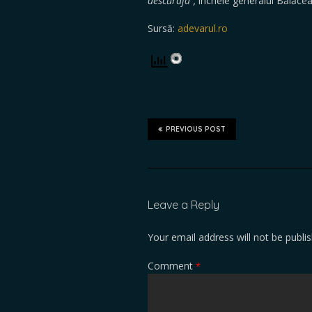
descuraja”,
încheie generalul Bălăcea
Sursă:
adevarul.ro
PREVIOUS POST
Leave a Reply
Your email address will not be publi
Comment
*