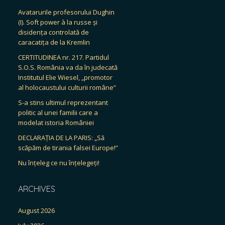
Avatarurile profesorului Dughin
(I). Soft power à la russe și
disidența controlată de
caracatița de la Kremlin
CERTITUDINEA nr. 217. Partidul
S.O.S. România va da în judecată
Institutul Elie Wiesel, „promotor
al holocaustului culturii române”
S-a stins ultimul reprezentant
politic al unei familii care a
modelat istoria României
DECLARAȚIA DE LA PARIS: „Să
scăpăm de tirania falsei Europe!”
Nu înțeleg ce nu înțelegeți!
ARCHIVES
August 2026