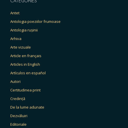
CATEGORIES
Antet
Antologia poeziilor frumoase
Antologia rușinii
Arhiva
Arte vizuale
Article en français
Articles in English
Artículos en español
Autori
Certitudinea print
Credință
De la lume adunate
Dezvăluiri
Editoriale