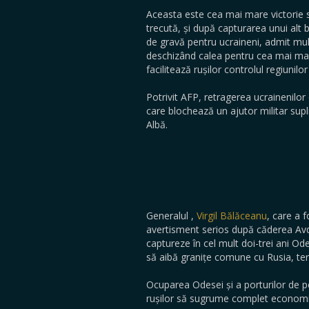
Aceasta este cea mai mare victorie s
trecută, și după capturarea unui alt
de gravă pentru ucraineni, admit mulț
deschizând calea pentru cea mai mare
facilitează rușilor controlul regiunil
Potrivit AFP, retragerea ucrainenilor
care blochează un ajutor militar sup
Albă.
Generalul ,
Virgil Bălăceanu
, care a 
avertisment serios după căderea Avdiiv
captureze în cel mult doi-trei ani Od
să aibă granițe comune cu Rusia, tere
Ocuparea Odesei și a porturilor de p
rușilor să sugrume complet economi