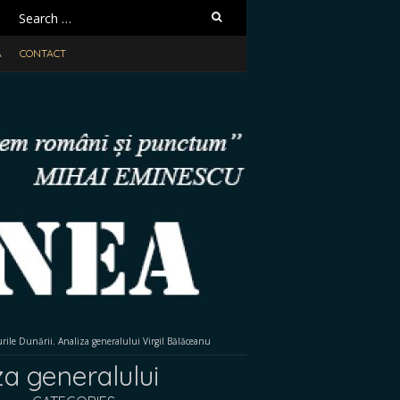
Search
for:
A
CONTACT
Gurile Dunării. Analiza generalului Virgil Bălăceanu
iza generalului