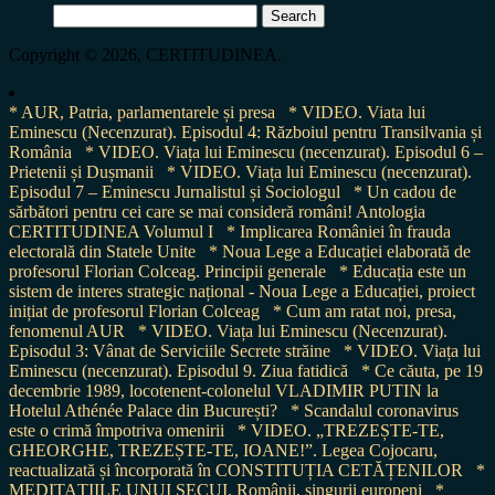
Search
for:
Copyright © 2026, CERTITUDINEA.
* AUR, Patria, parlamentarele și presa
* VIDEO. Viata lui
Eminescu (Necenzurat). Episodul 4: Războiul pentru Transilvania și
România
* VIDEO. Viața lui Eminescu (necenzurat). Episodul 6 –
Prietenii și Dușmanii
* VIDEO. Viața lui Eminescu (necenzurat).
Episodul 7 – Eminescu Jurnalistul și Sociologul
* Un cadou de
sărbători pentru cei care se mai consideră români! Antologia
CERTITUDINEA Volumul I
* Implicarea României în frauda
electorală din Statele Unite
* Noua Lege a Educației elaborată de
profesorul Florian Colceag. Principii generale
* Educația este un
sistem de interes strategic național - Noua Lege a Educației, proiect
inițiat de profesorul Florian Colceag
* Cum am ratat noi, presa,
fenomenul AUR
* VIDEO. Viața lui Eminescu (Necenzurat).
Episodul 3: Vânat de Serviciile Secrete străine
* VIDEO. Viața lui
Eminescu (necenzurat). Episodul 9. Ziua fatidică
* Ce căuta, pe 19
decembrie 1989, locotenent-colonelul VLADIMIR PUTIN la
Hotelul Athénée Palace din București?
* Scandalul coronavirus
este o crimă împotriva omenirii
* VIDEO. „TREZEȘTE-TE,
GHEORGHE, TREZEȘTE-TE, IOANE!”. Legea Cojocaru,
reactualizată și încorporată în CONSTITUȚIA CETĂȚENILOR
*
MEDITAȚIILE UNUI SECUI. Românii, singurii europeni
*