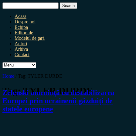
Search
for:
Acasa
Despre noi
Echipa
Editoriale
Modelul de țară
Autori
Arhiva
Contact
Home
/
Tag:
TYLER DURDE
Tag:
TYLER DURDE
Zelenski amenință cu destabilizarea
Europei prin ucrainenii găzduiți de
statele europene