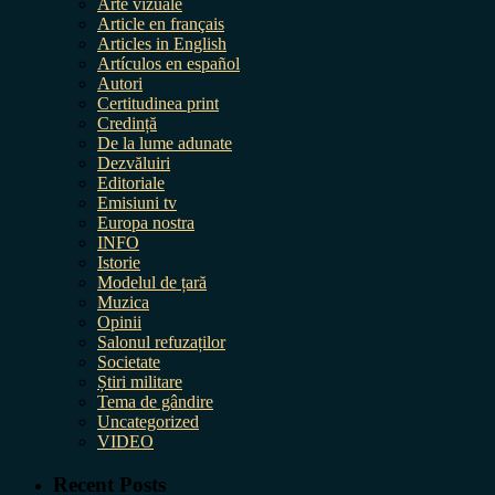
Arte vizuale
Article en français
Articles in English
Artículos en español
Autori
Certitudinea print
Credință
De la lume adunate
Dezvăluiri
Editoriale
Emisiuni tv
Europa nostra
INFO
Istorie
Modelul de țară
Muzica
Opinii
Salonul refuzaților
Societate
Știri militare
Tema de gândire
Uncategorized
VIDEO
Recent Posts