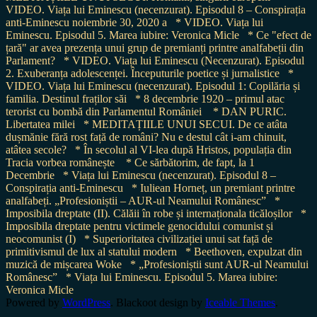
VIDEO. Viața lui Eminescu (necenzurat). Episodul 8 – Conspirația
anti-Eminescu noiembrie 30, 2020 a
* VIDEO. Viața lui
Eminescu. Episodul 5. Marea iubire: Veronica Micle
* Ce "efect de
țară" ar avea prezența unui grup de premianți printre analfabeții din
Parlament?
* VIDEO. Viața lui Eminescu (Necenzurat). Episodul
2. Exuberanța adolescenței. Începuturile poetice și jurnalistice
*
VIDEO. Viața lui Eminescu (necenzurat). Episodul 1: Copilăria și
familia. Destinul fraților săi
* 8 decembrie 1920 – primul atac
terorist cu bombă din Parlamentul României
* DAN PURIC.
Libertatea milei
* MEDITAȚIILE UNUI SECUI. De ce atâta
dușmănie fără rost față de români? Nu e destul cât i-am chinuit,
atâtea secole?
* În secolul al VI-lea după Hristos, populația din
Tracia vorbea românește
* Ce sărbătorim, de fapt, la 1
Decembrie
* Viața lui Eminescu (necenzurat). Episodul 8 –
Conspirația anti-Eminescu
* Iuliean Horneț, un premiant printre
analfabeți. „Profesioniștii – AUR-ul Neamului Românesc”
*
Imposibila dreptate (II). Călăii în robe și internaționala ticăloșilor
*
Imposibila dreptate pentru victimele genocidului comunist și
neocomunist (I)
* Superioritatea civilizației unui sat față de
primitivismul de lux al statului modern
* Beethoven, expulzat din
muzică de mișcarea Woke
* „Profesioniștii sunt AUR-ul Neamului
Românesc”
* Viața lui Eminescu. Episodul 5. Marea iubire:
Veronica Micle
Powered by
WordPress
. Blackoot design by
Iceable Themes
.