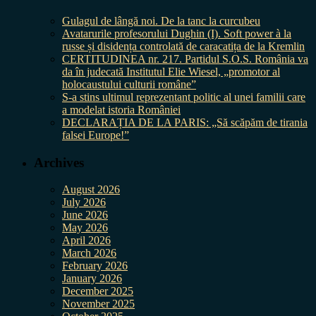
Gulagul de lângă noi. De la tanc la curcubeu
Avatarurile profesorului Dughin (I). Soft power à la
russe și disidența controlată de caracatița de la Kremlin
CERTITUDINEA nr. 217. Partidul S.O.S. România va
da în judecată Institutul Elie Wiesel, „promotor al
holocaustului culturii române”
S-a stins ultimul reprezentant politic al unei familii care
a modelat istoria României
DECLARAȚIA DE LA PARIS: „Să scăpăm de tirania
falsei Europe!”
Archives
August 2026
July 2026
June 2026
May 2026
April 2026
March 2026
February 2026
January 2026
December 2025
November 2025