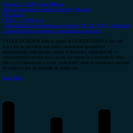
October 23, 2023
Miron Manega
Arhiva
Certitudinea print
Dezvăluiri
INFO
Opinii
0 Comment
CERTITUDINEA Nr.
146
certitudinea.ro
certitudinea.ro
ortodox
TYLER DURDE
Volodimir
Zelenski
Zelenski amenință cu destabilizarea Europei
TYLER DURDEN Articol apărut în CERTITUDINEA Nr. 146
Așa cum au prevăzut mai mulți comentatori geopolitici
independenți, noul discurs oficial al Kievului, explicând de ce
contraofensiva ucraineană a eșuat, va consta în a pretinde în mod
fals că Occidentul nu a livrat „suficiente” arme la momentul oportun.
În ciuda zecilor de miliarde de dolari din…
Read More