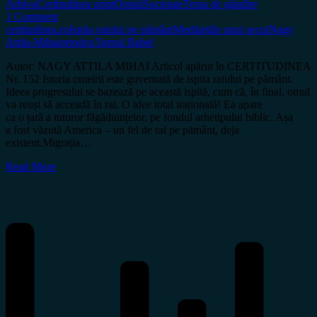
Arhiva
Certitudinea print
Opinii
Societate
Tema de gândire
1 Comment
certitudinea.ro
Ispita raiului pe pământ
Meditațiile unui secui
Nagy
Attila-Mihai
ortodox
Turnul Babel
Autor: NAGY ATTILA MIHAI Articol apărut în CERTITUDINEA
Nr. 152 Istoria omeirii este guvernată de ispita raiului pe pământ.
Ideea progresului se bazează pe această ispită, cum că, în final, omul
va reuși să acceadă în rai. O idee total irațională! Ea apare
ca o țară a tuturor făgăduințelor, pe fondul arhetipului biblic. Așa
a fost văzută America – un fel de rai pe pământ, deja
existent.Migrația…
Read More