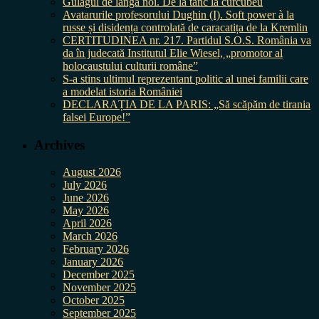
Gulagul de lângă noi. De la tanc la curcubeu
Avatarurile profesorului Dughin (I). Soft power à la
russe și disidența controlată de caracatița de la Kremlin
CERTITUDINEA nr. 217. Partidul S.O.S. România va
da în judecată Institutul Elie Wiesel, „promotor al
holocaustului culturii române”
S-a stins ultimul reprezentant politic al unei familii care
a modelat istoria României
DECLARAȚIA DE LA PARIS: „Să scăpăm de tirania
falsei Europe!”
Archives
August 2026
July 2026
June 2026
May 2026
April 2026
March 2026
February 2026
January 2026
December 2025
November 2025
October 2025
September 2025