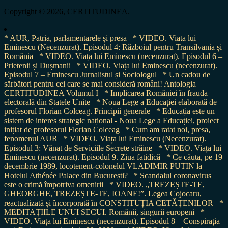
for:
Copyright © 2026, CERTITUDINEA.
* AUR, Patria, parlamentarele și presa
* VIDEO. Viata lui
Eminescu (Necenzurat). Episodul 4: Războiul pentru Transilvania și
România
* VIDEO. Viața lui Eminescu (necenzurat). Episodul 6 –
Prietenii și Dușmanii
* VIDEO. Viața lui Eminescu (necenzurat).
Episodul 7 – Eminescu Jurnalistul și Sociologul
* Un cadou de
sărbători pentru cei care se mai consideră români! Antologia
CERTITUDINEA Volumul I
* Implicarea României în frauda
electorală din Statele Unite
* Noua Lege a Educației elaborată de
profesorul Florian Colceag. Principii generale
* Educația este un
sistem de interes strategic național - Noua Lege a Educației, proiect
inițiat de profesorul Florian Colceag
* Cum am ratat noi, presa,
fenomenul AUR
* VIDEO. Viața lui Eminescu (Necenzurat).
Episodul 3: Vânat de Serviciile Secrete străine
* VIDEO. Viața lui
Eminescu (necenzurat). Episodul 9. Ziua fatidică
* Ce căuta, pe 19
decembrie 1989, locotenent-colonelul VLADIMIR PUTIN la
Hotelul Athénée Palace din București?
* Scandalul coronavirus
este o crimă împotriva omenirii
* VIDEO. „TREZEȘTE-TE,
GHEORGHE, TREZEȘTE-TE, IOANE!”. Legea Cojocaru,
reactualizată și încorporată în CONSTITUȚIA CETĂȚENILOR
*
MEDITAȚIILE UNUI SECUI. Românii, singurii europeni
*
VIDEO. Viața lui Eminescu (necenzurat). Episodul 8 – Conspirația