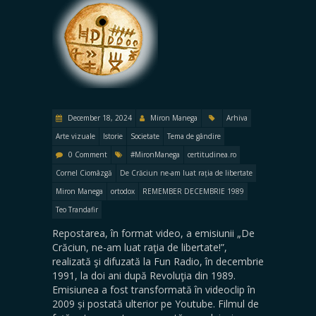
December 18, 2024
Miron Manega
Arhiva
Arte vizuale
Istorie
Societate
Tema de gândire
0 Comment
#MironManega
certitudinea.ro
Cornel Ciomâzgă
De Crăciun ne-am luat rația de libertate
Miron Manega
ortodox
REMEMBER DECEMBRIE 1989
Teo Trandafir
Repostarea, în format video, a emisiunii „De
Crăciun, ne-am luat raţia de libertate!”,
realizată şi difuzată la Fun Radio, în decembrie
1991, la doi ani după Revoluţia din 1989.
Emisiunea a fost transformată în videoclip în
2009 și postată ulterior pe Youtube. Filmul de