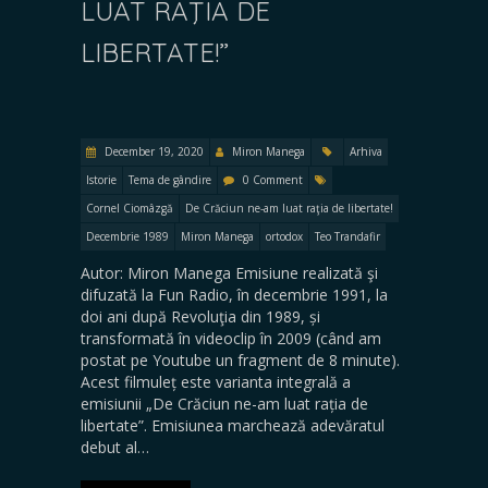
LUAT RAŢIA DE
LIBERTATE!”
December 19, 2020
Miron Manega
Arhiva
Istorie
Tema de gândire
0 Comment
Cornel Ciomâzgă
De Crăciun ne-am luat raţia de libertate!
Decembrie 1989
Miron Manega
ortodox
Teo Trandafir
Autor: Miron Manega Emisiune realizată şi
difuzată la Fun Radio, în decembrie 1991, la
doi ani după Revoluţia din 1989, și
transformată în videoclip în 2009 (când am
postat pe Youtube un fragment de 8 minute).
Acest filmuleț este varianta integrală a
emisiunii „De Crăciun ne-am luat rația de
libertate”. Emisiunea marchează adevăratul
debut al…