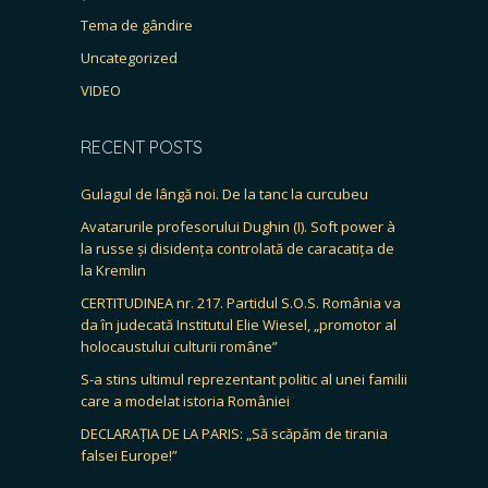
Tema de gândire
Uncategorized
VIDEO
RECENT POSTS
Gulagul de lângă noi. De la tanc la curcubeu
Avatarurile profesorului Dughin (I). Soft power à
la russe și disidența controlată de caracatița de
la Kremlin
CERTITUDINEA nr. 217. Partidul S.O.S. România va
da în judecată Institutul Elie Wiesel, „promotor al
holocaustului culturii române”
S-a stins ultimul reprezentant politic al unei familii
care a modelat istoria României
DECLARAȚIA DE LA PARIS: „Să scăpăm de tirania
falsei Europe!”