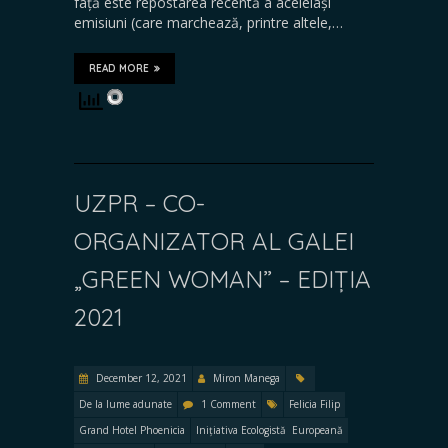
față este repostarea recentă a aceleiași
emisiuni (care marchează, printre altele,…
READ MORE
UZPR – CO-
ORGANIZATOR AL GALEI
„GREEN WOMAN” – EDIȚIA
2021
December 12, 2021
Miron Manega
De la lume adunate
1 Comment
Felicia Filip
Grand Hotel Phoenicia
Inițiativa Ecologistă Europeană