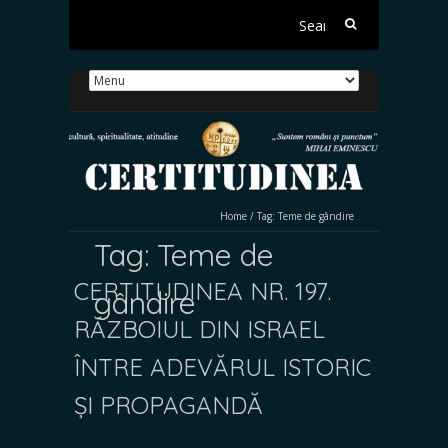
Search
for:
Home
/
Tag:
Teme de gândire
Tag:
Teme de
CERTITUDINEA NR. 197.
gândire
RĂZBOIUL DIN ISRAEL
ÎNTRE ADEVĂRUL ISTORIC
ȘI PROPAGANDĂ