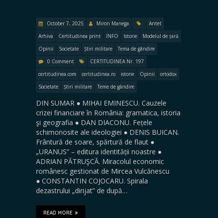
October 7, 2025
Miron Manega
Antet
Arhiva
Certitudinea print
INFO
Istorie
Modelul de țară
Opinii
Societate
Știri militare
Tema de gândire
0 Comment
CERTITUDINEA Nr. 197
certitudinea.com
certitudinea.ro
istorie
Opinii
ortodox
Societate
Știri militare
Teme de gândire
DIN SUMAR ● MIHAI EMINESCU. Cauzele
crizei financiare în România: gramatica, istoria
şi geografia ● DAN DIACONU. Fețele
schimonosite ale ideologiei ● DENIS BUICAN.
Frântură de soare, spărtură de flaut ●
„URANUS” – editura identității noastre ●
ADRIAN PĂTRUŞCĂ. Miracolul economic
românesc gestionat de Mircea Vulcănescu
● CONSTANTIN COJOCARU. Spirala
dezastrului „dirijat” de după…
READ MORE