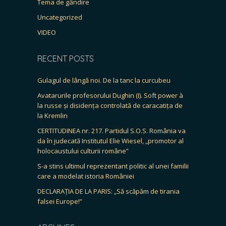
Tema de gândire
Uncategorized
VIDEO
RECENT POSTS
Gulagul de lângă noi. De la tanc la curcubeu
Avatarurile profesorului Dughin (I). Soft power à
la russe și disidența controlată de caracatița de
la Kremlin
CERTITUDINEA nr. 217. Partidul S.O.S. România va
da în judecată Institutul Elie Wiesel, „promotor al
holocaustului culturii române”
S-a stins ultimul reprezentant politic al unei familii
care a modelat istoria României
DECLARAȚIA DE LA PARIS: „Să scăpăm de tirania
falsei Europe!”