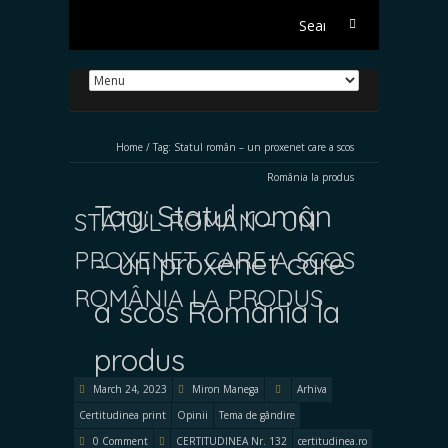
Search
for:
Home
/
Tag:
Statul român – un proxenet care a scos
România la produs
Tag:
Statul român
STATUL ROMÂN – UN
PROXENET CARE A SCOS
– un proxenet care
ROMÂNIA LA PRODUS
a scos România la
produs
March 24, 2023
Miron Manega
Arhiva
Certitudinea print
Opinii
Tema de gândire
0 Comment
CERTITUDINEA Nr. 132
certitudinea.ro