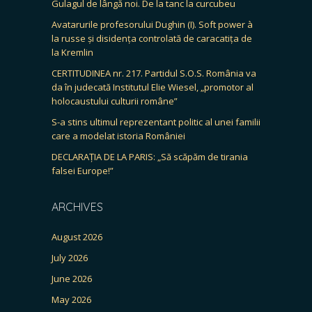
Gulagul de lângă noi. De la tanc la curcubeu
Avatarurile profesorului Dughin (I). Soft power à
la russe și disidența controlată de caracatița de
la Kremlin
CERTITUDINEA nr. 217. Partidul S.O.S. România va
da în judecată Institutul Elie Wiesel, „promotor al
holocaustului culturii române”
S-a stins ultimul reprezentant politic al unei familii
care a modelat istoria României
DECLARAȚIA DE LA PARIS: „Să scăpăm de tirania
falsei Europe!”
ARCHIVES
August 2026
July 2026
June 2026
May 2026