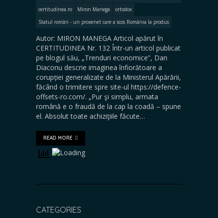
certitudinea.ro
Miron Manega
ortodox
Statul român - un proxenet care a scos România la produs
Autor: MIRON MANEGA Articol apărut în
CERTITUDINEA Nr. 132 Într-un articol publicat
pe blogul său, „Trenduri economice”, Dan
Diaconu descrie imaginea înfiorătoare a
corupției generalizate de la Ministerul Apărării,
făcând o trimitere spre site-ul https://defence-
offsets-ro.com/. „Pur şi simplu, armata
română e o fraudă de la cap la coadă – spune
el. Absolut toate achiziţiile făcute…
READ MORE
CATEGORIES