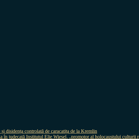
 și disidența controlată de caracatița de la Kremlin
judecată Institutul Elie Wiesel, „promotor al holocaustului culturii