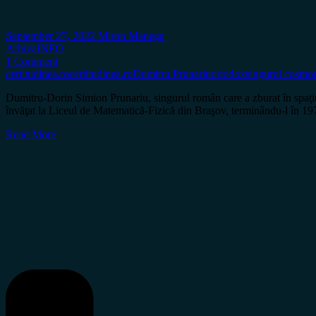
September 27, 2022
Miron Manega
Arhiva
INFO
1 Comment
certitudinea.ro
certitudinea.ro
Dumitru Prunariu
ortodox
singurul cosmo
Dumitru-Dorin Simion Prunariu, singurul român care a zburat în spaţiu
învăţat la Liceul de Matematică-Fizică din Braşov, terminându-l în 197
Read More