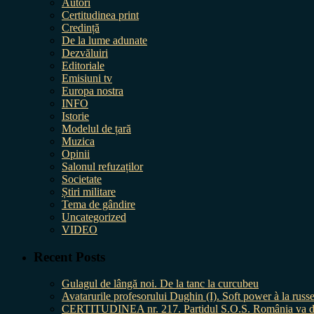
Autori
Certitudinea print
Credință
De la lume adunate
Dezvăluiri
Editoriale
Emisiuni tv
Europa nostra
INFO
Istorie
Modelul de țară
Muzica
Opinii
Salonul refuzaților
Societate
Știri militare
Tema de gândire
Uncategorized
VIDEO
Recent Posts
Gulagul de lângă noi. De la tanc la curcubeu
Avatarurile profesorului Dughin (I). Soft power à la russe
CERTITUDINEA nr. 217. Partidul S.O.S. România va da în 