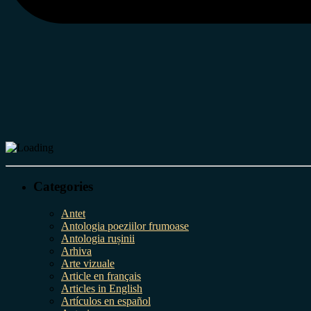
Categories
Antet
Antologia poeziilor frumoase
Antologia rușinii
Arhiva
Arte vizuale
Article en français
Articles in English
Artículos en español