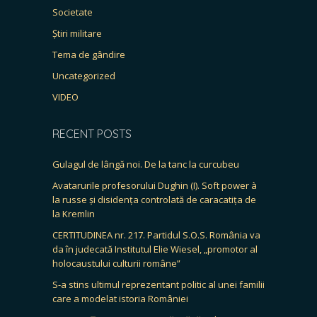
Societate
Știri militare
Tema de gândire
Uncategorized
VIDEO
RECENT POSTS
Gulagul de lângă noi. De la tanc la curcubeu
Avatarurile profesorului Dughin (I). Soft power à
la russe și disidența controlată de caracatița de
la Kremlin
CERTITUDINEA nr. 217. Partidul S.O.S. România va
da în judecată Institutul Elie Wiesel, „promotor al
holocaustului culturii române”
S-a stins ultimul reprezentant politic al unei familii
care a modelat istoria României