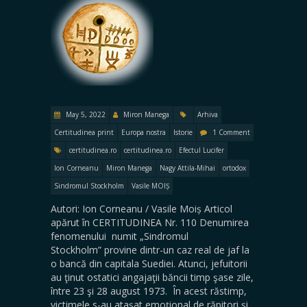
May 5, 2022
Miron Manega
Arhiva
Certitudinea print
Europa nostra
Istorie
1 Comment
certitudinea.ro
certitudinea.ro
Efectul Lucifer
Ion Corneanu
Miron Manega
Nagy Attila-Mihai
ortodox
Sindromul Stockholm
Vasile MOIȘ
Autori: Ion Corneanu / Vasile Moiș Articol
apărut în CERTITUDINEA Nr. 110 Denumirea
fenomenului numit „Sindromul
Stockholm” provine dintr-un caz real de jaf la
o bancă din capitala Suediei. Atunci, jefuitorii
au ţinut ostatici angajaţii băncii timp şase zile,
între 23 şi 28 august 1973. În acest răstimp,
victimele s-au ataşat emoţional de răpitori şi