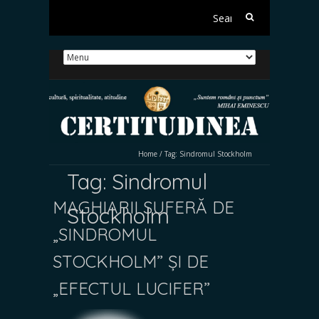
Search
for:
Home
/
Tag:
Sindromul Stockholm
Tag:
Sindromul
MAGHIARII SUFERĂ DE
Stockholm
„SINDROMUL
STOCKHOLM” ȘI DE
„EFECTUL LUCIFER”