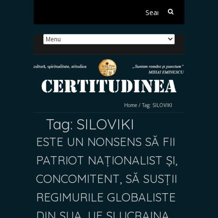
Search
for:
Home
/
Tag:
SILOVIKI
Tag:
SILOVIKI
ESTE UN NONSENS SĂ FII
PATRIOT NAȚIONALIST ȘI,
CONCOMITENT, SĂ SUSȚII
REGIMURILE GLOBALISTE
DIN SUA, UE ȘI UCRAINA