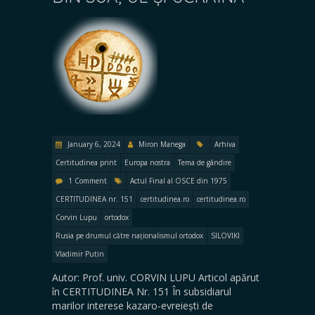
January 6, 2024
Miron Manega
Arhiva
Certitudinea print
Europa nostra
Tema de gândire
1 Comment
Actul Final al OSCE din 1975
CERTITUDINEA nr. 151
certitudinea.ro
certitudinea.ro
Corvin Lupu
ortodox
Rusia pe drumul către naționalismul ortodox
SILOVIKI
Vladimir Putin
Autor: Prof. univ. CORVIN LUPU Articol apărut
în CERTITUDINEA Nr. 151 În subsidiarul
marilor interese kazaro-evreiești de