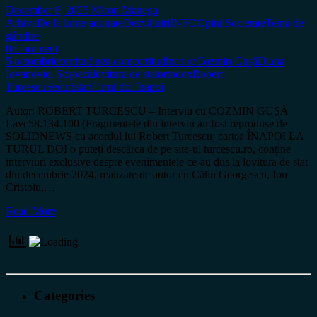
December 6, 2025
Miron Manega
Arhiva
De la lume adunate
Dezvăluiri
INFO
Opinii
Societate
Tema de
gândire
0 Comment
5 octombrie
certitudinea.com
certitudinea.ro
Cozmin Gușă
Diana
Iovanovici Șoșoacă
lovitura de stat
ortodox
Robert
Turcescu
Securistan
Turul doi înapoi
Autor: ROBERT TURCESCU – Interviu cu COZMIN GUȘĂ
Lavc58.134.100 (Fragmentele din interviu au fost reproduse de
SOLIDNEWS cu acordul lui Robert Turcescu; cartea ÎNAPOI LA
TURUL DOI o puteți descărca de pe site-ul turcescu.ro, conține
interviuri exclusive despre evenimentele ce-au dus la lovitura de stat
din decembrie 2024, realizate de autor cu Călin Georgescu, Ion
Cristoiu,…
Read More
Categories