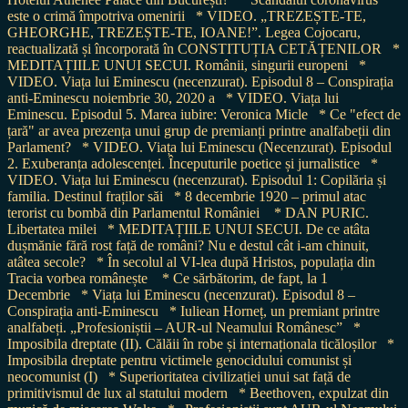
este o crimă împotriva omenirii
* VIDEO. „TREZEȘTE-TE,
GHEORGHE, TREZEȘTE-TE, IOANE!”. Legea Cojocaru,
reactualizată și încorporată în CONSTITUȚIA CETĂȚENILOR
*
MEDITAȚIILE UNUI SECUI. Românii, singurii europeni
*
VIDEO. Viața lui Eminescu (necenzurat). Episodul 8 – Conspirația
anti-Eminescu noiembrie 30, 2020 a
* VIDEO. Viața lui
Eminescu. Episodul 5. Marea iubire: Veronica Micle
* Ce "efect de
țară" ar avea prezența unui grup de premianți printre analfabeții din
Parlament?
* VIDEO. Viața lui Eminescu (Necenzurat). Episodul
2. Exuberanța adolescenței. Începuturile poetice și jurnalistice
*
VIDEO. Viața lui Eminescu (necenzurat). Episodul 1: Copilăria și
familia. Destinul fraților săi
* 8 decembrie 1920 – primul atac
terorist cu bombă din Parlamentul României
* DAN PURIC.
Libertatea milei
* MEDITAȚIILE UNUI SECUI. De ce atâta
dușmănie fără rost față de români? Nu e destul cât i-am chinuit,
atâtea secole?
* În secolul al VI-lea după Hristos, populația din
Tracia vorbea românește
* Ce sărbătorim, de fapt, la 1
Decembrie
* Viața lui Eminescu (necenzurat). Episodul 8 –
Conspirația anti-Eminescu
* Iuliean Horneț, un premiant printre
analfabeți. „Profesioniștii – AUR-ul Neamului Românesc”
*
Imposibila dreptate (II). Călăii în robe și internaționala ticăloșilor
*
Imposibila dreptate pentru victimele genocidului comunist și
neocomunist (I)
* Superioritatea civilizației unui sat față de
primitivismul de lux al statului modern
* Beethoven, expulzat din