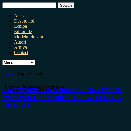
Search
for:
Acasa
Despre noi
Echipa
Editoriale
Modelul de țară
Autori
Arhiva
Contact
Home
/
Tag:
Securistan
Tag:
Securistan
5 octombrie-5 decembrie 2024. Cronica
evenimentelor ce-au dus la LOVITURA
DE STAT!