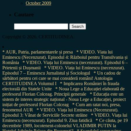
October 2009
Cautare
Search
for:
Copyright © 2026, CERTITUDINEA.
* AUR, Patria, parlamentarele și presa
* VIDEO. Viata lui
Eminescu (Necenzurat). Episodul 4: Războiul pentru Transilvania și
România
* VIDEO. Viața lui Eminescu (necenzurat). Episodul 6 –
Prietenii și Dușmanii
* VIDEO. Viața lui Eminescu (necenzurat).
Episodul 7 – Eminescu Jurnalistul și Sociologul
* Un cadou de
sărbători pentru cei care se mai consideră români! Antologia
CERTITUDINEA Volumul I
* Implicarea României în frauda
electorală din Statele Unite
* Noua Lege a Educației elaborată de
profesorul Florian Colceag. Principii generale
* Educația este un
sistem de interes strategic național - Noua Lege a Educației, proiect
inițiat de profesorul Florian Colceag
* Cum am ratat noi, presa,
fenomenul AUR
* VIDEO. Viața lui Eminescu (Necenzurat).
Episodul 3: Vânat de Serviciile Secrete străine
* VIDEO. Viața lui
Eminescu (necenzurat). Episodul 9. Ziua fatidică
* Ce căuta, pe 19
decembrie 1989, locotenent-colonelul VLADIMIR PUTIN la
Hotelul Athénée Palace din București?
* Scandalul coronavirus