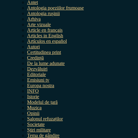
Antet
Antologia poeziilor frumoase
Antologia rușinii
Arhiva
Arte vizuale
Article en français
Articles in English
Artículos en español
Autori
Certitudinea print
Credință
De la lume adunate
Dezvăluiri
Editoriale
Emisiuni tv
Europa nostra
INFO
Istorie
Modelul de țară
Muzica
Opinii
Salonul refuzaților
Societate
Știri militare
Tema de gândire