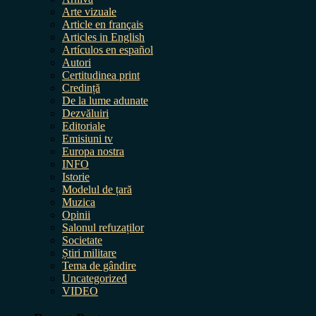
Arte vizuale
Article en français
Articles in English
Artículos en español
Autori
Certitudinea print
Credință
De la lume adunate
Dezvăluiri
Editoriale
Emisiuni tv
Europa nostra
INFO
Istorie
Modelul de țară
Muzica
Opinii
Salonul refuzaților
Societate
Știri militare
Tema de gândire
Uncategorized
VIDEO