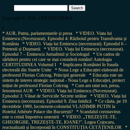
Search
for:
Copyright © 2026, CERTITUDINEA.
* AUR, Patria, parlamentarele și presa
* VIDEO. Viata lui
Eminescu (Necenzurat). Episodul 4: Războiul pentru Transilvania și
România
* VIDEO. Viața lui Eminescu (necenzurat). Episodul 6 –
Prietenii și Dușmanii
* VIDEO. Viața lui Eminescu (necenzurat).
Episodul 7 – Eminescu Jurnalistul și Sociologul
* Un cadou de
sărbători pentru cei care se mai consideră români! Antologia
CERTITUDINEA Volumul I
* Implicarea României în frauda
electorală din Statele Unite
* Noua Lege a Educației elaborată de
profesorul Florian Colceag. Principii generale
* Educația este un
sistem de interes strategic național - Noua Lege a Educației, proiect
inițiat de profesorul Florian Colceag
* Cum am ratat noi, presa,
fenomenul AUR
* VIDEO. Viața lui Eminescu (Necenzurat).
Episodul 3: Vânat de Serviciile Secrete străine
* VIDEO. Viața lui
Eminescu (necenzurat). Episodul 9. Ziua fatidică
* Ce căuta, pe 19
decembrie 1989, locotenent-colonelul VLADIMIR PUTIN la
Hotelul Athénée Palace din București?
* Scandalul coronavirus
este o crimă împotriva omenirii
* VIDEO. „TREZEȘTE-TE,
GHEORGHE, TREZEȘTE-TE, IOANE!”. Legea Cojocaru,
reactualizată și încorporată în CONSTITUȚIA CETĂȚENILOR
*