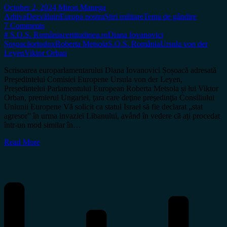
October 2, 2024
Miron Manega
Arhiva
Dezvăluiri
Europa nostra
Știri militare
Tema de gândire
7 Comments
# S.O.S. România
certitudinea.ro
Diana Iovanovici
Șoșoacă
ortodox
Roberta Metsola
S.O.S. România
Ursula von der
Leyen
Viktor Orban
Scrisoarea europarlamentarului Diana Iovanovici Șoșoacă adresată
Preşedintelui Comisiei Europene Ursula von der Leyen,
Președintelui Parlamentului European Roberta Metsola și lui Viktor
Orban, premierul Ungariei, ţara care deţine preşedinţia Consiliului
Uniunii Europene Vă solicit ca statul Israel să fie declarat „stat
agresor” în urma invaziei Libanului, având în vedere că ați procedat
într-un mod similar în…
Read More