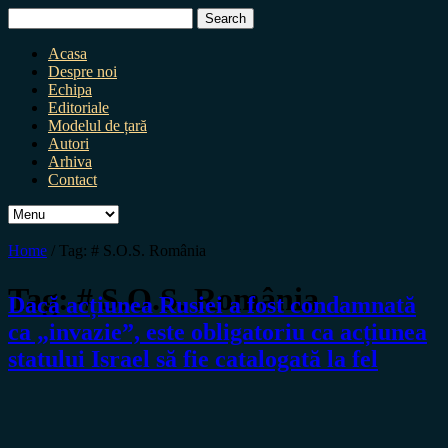
Search
for:
Acasa
Despre noi
Echipa
Editoriale
Modelul de țară
Autori
Arhiva
Contact
Home
/
Tag:
# S.O.S. România
Tag:
# S.O.S. România
Dacă acțiunea Rusiei a fost condamnată
ca „invazie”, este obligatoriu ca acțiunea
statului Israel să fie catalogată la fel