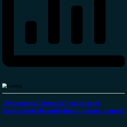
„Fenomenul Șoșoacă” sau cum să
încercuiești de unul singur o mare armată