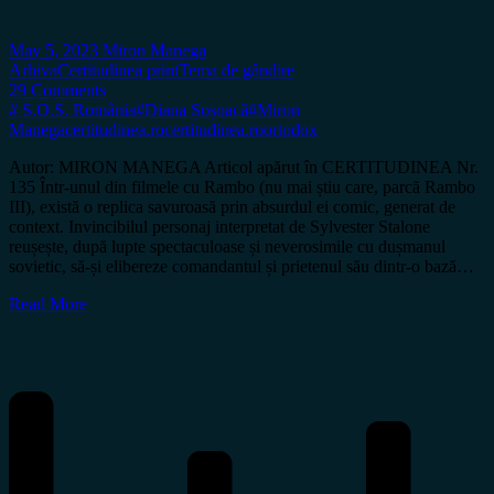
May 5, 2023
Miron Manega
Arhiva
Certitudinea print
Tema de gândire
29 Comments
# S.O.S. România
#Diana Șoșoacă
#Miron
Manega
certitudinea.ro
certitudinea.ro
ortodox
Autor: MIRON MANEGA Articol apărut în CERTITUDINEA Nr.
135 Într-unul din filmele cu Rambo (nu mai știu care, parcă Rambo
III), există o replica savuroasă prin absurdul ei comic, generat de
context. Invincibilul personaj interpretat de Sylvester Stalone
reușește, după lupte spectaculoase și neverosimile cu dușmanul
sovietic, să-și elibereze comandantul și prietenul său dintr-o bază…
Read More