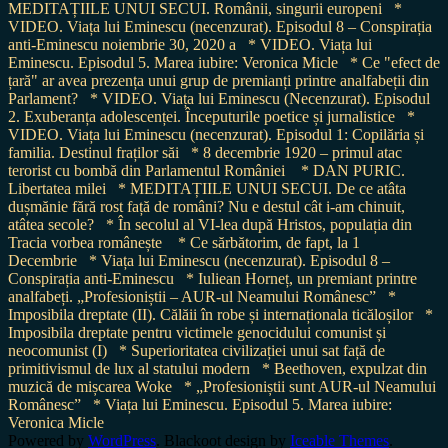
MEDITAȚIILE UNUI SECUI. Românii, singurii europeni
*
VIDEO. Viața lui Eminescu (necenzurat). Episodul 8 – Conspirația
anti-Eminescu noiembrie 30, 2020 a
* VIDEO. Viața lui
Eminescu. Episodul 5. Marea iubire: Veronica Micle
* Ce "efect de
țară" ar avea prezența unui grup de premianți printre analfabeții din
Parlament?
* VIDEO. Viața lui Eminescu (Necenzurat). Episodul
2. Exuberanța adolescenței. Începuturile poetice și jurnalistice
*
VIDEO. Viața lui Eminescu (necenzurat). Episodul 1: Copilăria și
familia. Destinul fraților săi
* 8 decembrie 1920 – primul atac
terorist cu bombă din Parlamentul României
* DAN PURIC.
Libertatea milei
* MEDITAȚIILE UNUI SECUI. De ce atâta
dușmănie fără rost față de români? Nu e destul cât i-am chinuit,
atâtea secole?
* În secolul al VI-lea după Hristos, populația din
Tracia vorbea românește
* Ce sărbătorim, de fapt, la 1
Decembrie
* Viața lui Eminescu (necenzurat). Episodul 8 –
Conspirația anti-Eminescu
* Iuliean Horneț, un premiant printre
analfabeți. „Profesioniștii – AUR-ul Neamului Românesc”
*
Imposibila dreptate (II). Călăii în robe și internaționala ticăloșilor
*
Imposibila dreptate pentru victimele genocidului comunist și
neocomunist (I)
* Superioritatea civilizației unui sat față de
primitivismul de lux al statului modern
* Beethoven, expulzat din
muzică de mișcarea Woke
* „Profesioniștii sunt AUR-ul Neamului
Românesc”
* Viața lui Eminescu. Episodul 5. Marea iubire:
Veronica Micle
Powered by
WordPress
. Blackoot design by
Iceable Themes
.