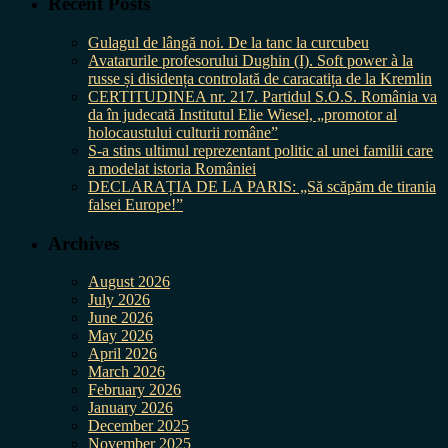
Recent Posts
Gulagul de lângă noi. De la tanc la curcubeu
Avatarurile profesorului Dughin (I). Soft power à la
russe și disidența controlată de caracatița de la Kremlin
CERTITUDINEA nr. 217. Partidul S.O.S. România va
da în judecată Institutul Elie Wiesel, „promotor al
holocaustului culturii române”
S-a stins ultimul reprezentant politic al unei familii care
a modelat istoria României
DECLARAȚIA DE LA PARIS: „Să scăpăm de tirania
falsei Europe!”
Archives
August 2026
July 2026
June 2026
May 2026
April 2026
March 2026
February 2026
January 2026
December 2025
November 2025