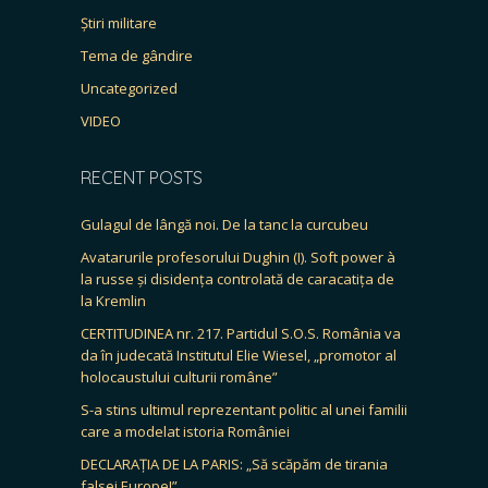
Știri militare
Tema de gândire
Uncategorized
VIDEO
RECENT POSTS
Gulagul de lângă noi. De la tanc la curcubeu
Avatarurile profesorului Dughin (I). Soft power à
la russe și disidența controlată de caracatița de
la Kremlin
CERTITUDINEA nr. 217. Partidul S.O.S. România va
da în judecată Institutul Elie Wiesel, „promotor al
holocaustului culturii române”
S-a stins ultimul reprezentant politic al unei familii
care a modelat istoria României
DECLARAȚIA DE LA PARIS: „Să scăpăm de tirania
falsei Europe!”