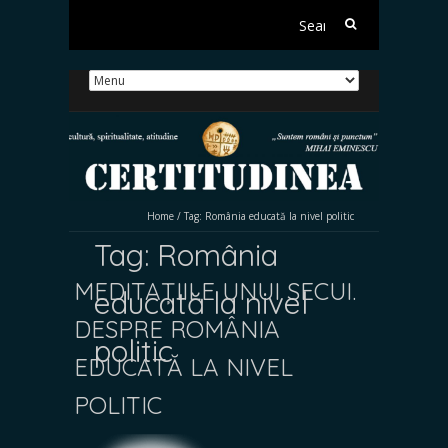
Search
for:
Home
/
Tag:
România educată la nivel politic
Tag:
România
MEDITAȚIILE UNUI SECUI.
educată la nivel
DESPRE ROMÂNIA
politic
EDUCATĂ LA NIVEL
POLITIC