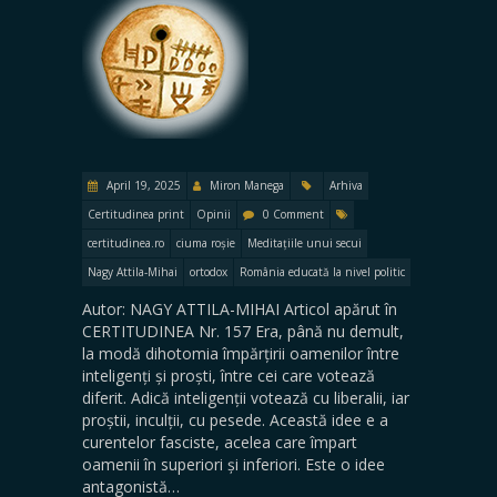
April 19, 2025
Miron Manega
Arhiva
Certitudinea print
Opinii
0 Comment
certitudinea.ro
ciuma roșie
Meditațiile unui secui
Nagy Attila-Mihai
ortodox
România educată la nivel politic
Autor: NAGY ATTILA-MIHAI Articol apărut în
CERTITUDINEA Nr. 157 Era, până nu demult,
la modă dihotomia împărțirii oamenilor între
inteligenți și proști, între cei care votează
diferit. Adică inteligenții votează cu liberalii, iar
proștii, inculții, cu pesede. Această idee e a
curentelor fasciste, acelea care împart
oamenii în superiori și inferiori. Este o idee
antagonistă…