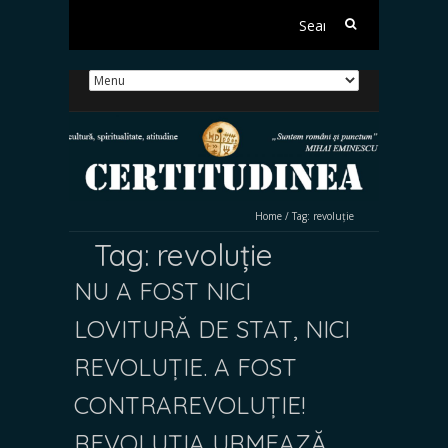
Search
for:
Home
/
Tag:
revoluție
Tag:
revoluție
NU A FOST NICI
LOVITURĂ DE STAT, NICI
REVOLUȚIE. A FOST
CONTRAREVOLUȚIE!
REVOLUȚIA URMEAZĂ…