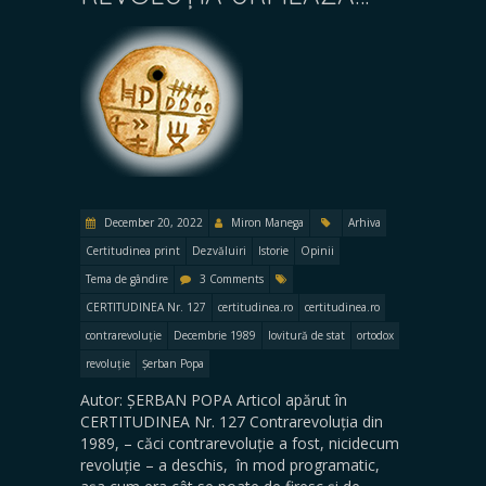
December 20, 2022
Miron Manega
Arhiva
Certitudinea print
Dezvăluiri
Istorie
Opinii
Tema de gândire
3 Comments
CERTITUDINEA Nr. 127
certitudinea.ro
certitudinea.ro
contrarevoluție
Decembrie 1989
lovitură de stat
ortodox
revoluție
Șerban Popa
Autor: ȘERBAN POPA Articol apărut în
CERTITUDINEA Nr. 127 Contrarevoluția din
1989, – căci contrarevoluție a fost, nicidecum
revoluție – a deschis, în mod programatic,