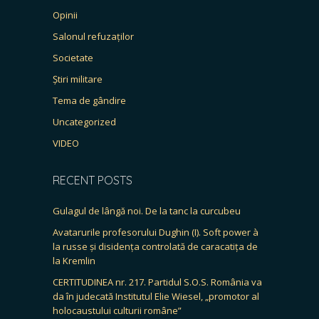
Opinii
Salonul refuzaților
Societate
Știri militare
Tema de gândire
Uncategorized
VIDEO
RECENT POSTS
Gulagul de lângă noi. De la tanc la curcubeu
Avatarurile profesorului Dughin (I). Soft power à
la russe și disidența controlată de caracatița de
la Kremlin
CERTITUDINEA nr. 217. Partidul S.O.S. România va
da în judecată Institutul Elie Wiesel, „promotor al
holocaustului culturii române”