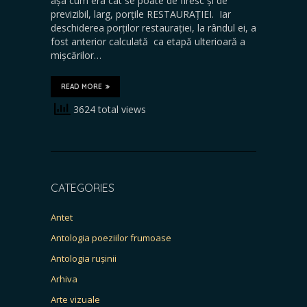
așa cum era cât se poate de firesc și de
previzibil, larg, porțile RESTAURAȚIEI. Iar
deschiderea porților restaurației, la rândul ei, a
fost anterior calculată ca etapă ulterioară a
mișcărilor…
READ MORE
3624 total views
CATEGORIES
Antet
Antologia poeziilor frumoase
Antologia rușinii
Arhiva
Arte vizuale