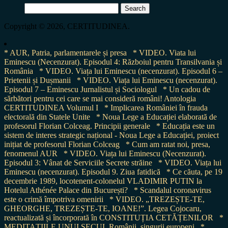
Search
for:
Copyright © 2026, CERTITUDINEA.
* AUR, Patria, parlamentarele și presa
* VIDEO. Viata lui
Eminescu (Necenzurat). Episodul 4: Războiul pentru Transilvania și
România
* VIDEO. Viața lui Eminescu (necenzurat). Episodul 6 –
Prietenii și Dușmanii
* VIDEO. Viața lui Eminescu (necenzurat).
Episodul 7 – Eminescu Jurnalistul și Sociologul
* Un cadou de
sărbători pentru cei care se mai consideră români! Antologia
CERTITUDINEA Volumul I
* Implicarea României în frauda
electorală din Statele Unite
* Noua Lege a Educației elaborată de
profesorul Florian Colceag. Principii generale
* Educația este un
sistem de interes strategic național - Noua Lege a Educației, proiect
inițiat de profesorul Florian Colceag
* Cum am ratat noi, presa,
fenomenul AUR
* VIDEO. Viața lui Eminescu (Necenzurat).
Episodul 3: Vânat de Serviciile Secrete străine
* VIDEO. Viața lui
Eminescu (necenzurat). Episodul 9. Ziua fatidică
* Ce căuta, pe 19
decembrie 1989, locotenent-colonelul VLADIMIR PUTIN la
Hotelul Athénée Palace din București?
* Scandalul coronavirus
este o crimă împotriva omenirii
* VIDEO. „TREZEȘTE-TE,
GHEORGHE, TREZEȘTE-TE, IOANE!”. Legea Cojocaru,
reactualizată și încorporată în CONSTITUȚIA CETĂȚENILOR
*
MEDITAȚIILE UNUI SECUI. Românii, singurii europeni
*