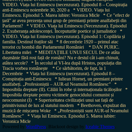
VIDEO. Viața lui Eminescu (necenzurat). Episodul 8 – Conspirația
anti-Eminescu noiembrie 30, 2020 a
* VIDEO. Viața lui
Eminescu. Episodul 5. Marea iubire: Veronica Micle
* Ce "efect de
țară" ar avea prezența unui grup de premianți printre analfabeții din
Parlament?
* VIDEO. Viața lui Eminescu (Necenzurat). Episodul
2. Exuberanța adolescenței. Începuturile poetice și jurnalistice
*
VIDEO. Viața lui Eminescu (necenzurat). Episodul 1: Copilăria și
familia. Destinul fraților săi
* 8 decembrie 1920 – primul atac
terorist cu bombă din Parlamentul României
* DAN PURIC.
Libertatea milei
* MEDITAȚIILE UNUI SECUI. De ce atâta
dușmănie fără rost față de români? Nu e destul cât i-am chinuit,
atâtea secole?
* În secolul al VI-lea după Hristos, populația din
Tracia vorbea românește
* Ce sărbătorim, de fapt, la 1
Decembrie
* Viața lui Eminescu (necenzurat). Episodul 8 –
Conspirația anti-Eminescu
* Iuliean Horneț, un premiant printre
analfabeți. „Profesioniștii – AUR-ul Neamului Românesc”
*
Imposibila dreptate (II). Călăii în robe și internaționala ticăloșilor
*
Imposibila dreptate pentru victimele genocidului comunist și
neocomunist (I)
* Superioritatea civilizației unui sat față de
primitivismul de lux al statului modern
* Beethoven, expulzat din
muzică de mișcarea Woke
* „Profesioniștii sunt AUR-ul Neamului
Românesc”
* Viața lui Eminescu. Episodul 5. Marea iubire:
Veronica Micle
Powered by
WordPress
. Blackoot design by
Iceable Themes
.