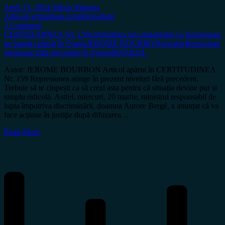
April 15, 2024
Miron Manega
Arhiva
Certitudinea print
Dezvăluiri
1 Comment
CERTITUDINEA Nr. 159
certitudinea.ro
Condamnări cu închisoarea
pe bandă rulantă în Franța
JEROME BOURBON
ortodox
Represiuni
religioase fără precedent în Franța
RIVAROL
Autor: JEROME BOURBON Articol apărut în CERTITUDINEA
Nr. 159 Represiunea atinge în prezent niveluri fără precedent.
Trebuie să te ciupești ca să crezi asta pentru că situația devine pur și
simplu ridicolă. Astfel, miercuri, 20 martie, ministrul responsabil de
lupta împotriva discriminării, doamna Aurore Bergé, a anunțat că va
face acțiune în justiţie după difuzarea…
Read More