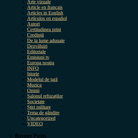
Arte vizuale
Article en français
Articles in English
Artículos en español
Autori
Certitudinea print
Credință
De la lume adunate
Dezvăluiri
Editoriale
Emisiuni tv
Europa nostra
INFO
Istorie
Modelul de țară
Muzica
Opinii
Salonul refuzaților
Societate
Știri militare
Tema de gândire
Uncategorized
VIDEO
Recent Posts