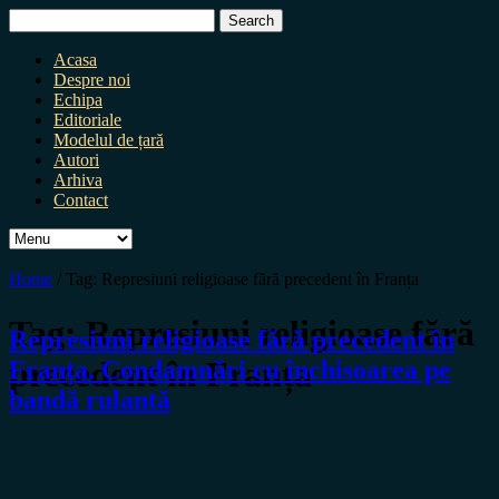
Search
for:
Acasa
Despre noi
Echipa
Editoriale
Modelul de țară
Autori
Arhiva
Contact
Home
/
Tag:
Represiuni religioase fără precedent în Franța
Tag:
Represiuni religioase fără
Represiuni religioase fără precedent în
precedent în Franța
Franța. Condamnări cu închisoarea pe
bandă rulantă