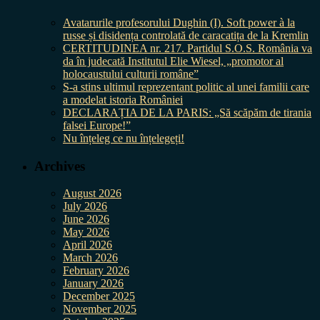
Avatarurile profesorului Dughin (I). Soft power à la
russe și disidența controlată de caracatița de la Kremlin
CERTITUDINEA nr. 217. Partidul S.O.S. România va
da în judecată Institutul Elie Wiesel, „promotor al
holocaustului culturii române”
S-a stins ultimul reprezentant politic al unei familii care
a modelat istoria României
DECLARAȚIA DE LA PARIS: „Să scăpăm de tirania
falsei Europe!”
Nu înțeleg ce nu înțelegeți!
Archives
August 2026
July 2026
June 2026
May 2026
April 2026
March 2026
February 2026
January 2026
December 2025
November 2025