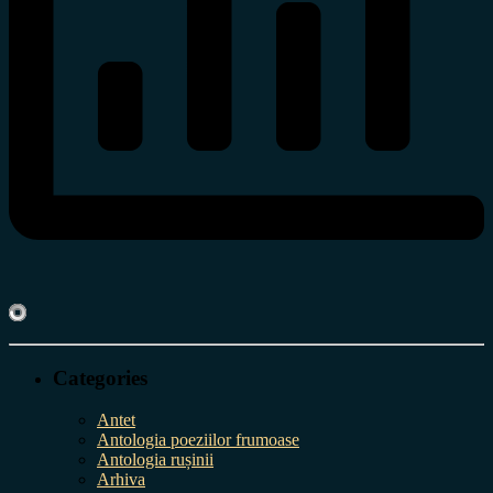
Categories
Antet
Antologia poeziilor frumoase
Antologia rușinii
Arhiva