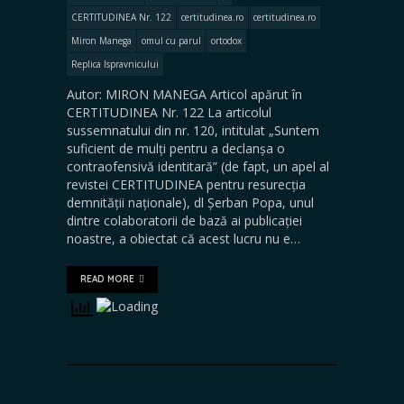
CERTITUDINEA Nr. 122
certitudinea.ro
certitudinea.ro
Miron Manega
omul cu parul
ortodox
Replica Ispravnicului
Autor: MIRON MANEGA Articol apărut în
CERTITUDINEA Nr. 122 La articolul
sussemnatului din nr. 120, intitulat „Suntem
suficient de mulți pentru a declanșa o
contraofensivă identitară” (de fapt, un apel al
revistei CERTITUDINEA pentru resurecția
demnității naționale), dl Șerban Popa, unul
dintre colaboratorii de bază ai publicației
noastre, a obiectat că acest lucru nu e…
READ MORE