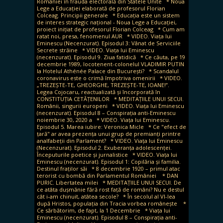
României în frauda electorală din Statele Unite
* Noua
Lege a Educației elaborată de profesorul Florian
Colceag. Principii generale
* Educația este un sistem
de interes strategic național - Noua Lege a Educației,
proiect inițiat de profesorul Florian Colceag
* Cum am
ratat noi, presa, fenomenul AUR
* VIDEO. Viața lui
Eminescu (Necenzurat). Episodul 3: Vânat de Serviciile
Secrete străine
* VIDEO. Viața lui Eminescu
(necenzurat). Episodul 9. Ziua fatidică
* Ce căuta, pe 19
decembrie 1989, locotenent-colonelul VLADIMIR PUTIN
la Hotelul Athénée Palace din București?
* Scandalul
coronavirus este o crimă împotriva omenirii
* VIDEO.
„TREZEȘTE-TE, GHEORGHE, TREZEȘTE-TE, IOANE!”.
Legea Cojocaru, reactualizată și încorporată în
CONSTITUȚIA CETĂȚENILOR
* MEDITAȚIILE UNUI SECUI.
Românii, singurii europeni
* VIDEO. Viața lui Eminescu
(necenzurat). Episodul 8 – Conspirația anti-Eminescu
noiembrie 30, 2020 a
* VIDEO. Viața lui Eminescu.
Episodul 5. Marea iubire: Veronica Micle
* Ce "efect de
țară" ar avea prezența unui grup de premianți printre
analfabeții din Parlament?
* VIDEO. Viața lui Eminescu
(Necenzurat). Episodul 2. Exuberanța adolescenței.
Începuturile poetice și jurnalistice
* VIDEO. Viața lui
Eminescu (necenzurat). Episodul 1: Copilăria și familia.
Destinul fraților săi
* 8 decembrie 1920 – primul atac
terorist cu bombă din Parlamentul României
* DAN
PURIC. Libertatea milei
* MEDITAȚIILE UNUI SECUI. De
ce atâta dușmănie fără rost față de români? Nu e destul
cât i-am chinuit, atâtea secole?
* În secolul al VI-lea
după Hristos, populația din Tracia vorbea românește
*
Ce sărbătorim, de fapt, la 1 Decembrie
* Viața lui
Eminescu (necenzurat). Episodul 8 – Conspirația anti-