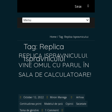
Search
for:
Home
/
Tag:
Replica Ispravnicului
Tag:
Replica
REPLICA ISPRAVNICULUI.
Ispravnicului
VINE OMUL CU PARUL ÎN
SALA DE CALCULATOARE!
October 12, 2022
Miron Manega
Arhiva
Certitudinea print
Modelul de țară
Opinii
Societate
Tema de gândire
1 Comment