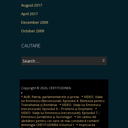
August 2017
April 2017
December 2009
October 2009
CAUTARE
Search
for:
Copyright © 2026, CERTITUDINEA.
* AUR, Patria, parlamentarele și presa
* VIDEO. Viata
lui Eminescu (Necenzurat). Episodul 4: Războiul pentru
Transilvania și România
* VIDEO. Viața lui Eminescu
(necenzurat). Episodul 6 – Prietenii și Dușmanii
*
VIDEO. Viața lui Eminescu (necenzurat). Episodul 7 –
Eminescu Jurnalistul și Sociologul
* Un cadou de
sărbători pentru cei care se mai consideră români!
Antologia CERTITUDINEA Volumul I
* Implicarea