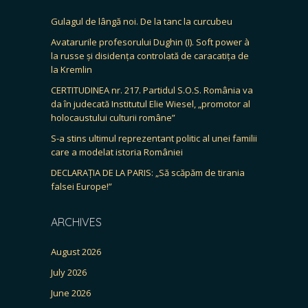
Gulagul de lângă noi. De la tanc la curcubeu
Avatarurile profesorului Dughin (I). Soft power à
la russe și disidența controlată de caracatița de
la Kremlin
CERTITUDINEA nr. 217. Partidul S.O.S. România va
da în judecată Institutul Elie Wiesel, „promotor al
holocaustului culturii române”
S-a stins ultimul reprezentant politic al unei familii
care a modelat istoria României
DECLARAȚIA DE LA PARIS: „Să scăpăm de tirania
falsei Europe!”
ARCHIVES
August 2026
July 2026
June 2026