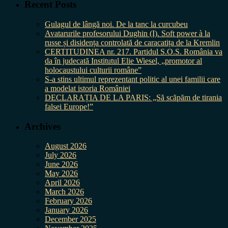
Recent Posts
Gulagul de lângă noi. De la tanc la curcubeu
Avatarurile profesorului Dughin (I). Soft power à la
russe și disidența controlată de caracatița de la Kremlin
CERTITUDINEA nr. 217. Partidul S.O.S. România va
da în judecată Institutul Elie Wiesel, „promotor al
holocaustului culturii române”
S-a stins ultimul reprezentant politic al unei familii care
a modelat istoria României
DECLARAȚIA DE LA PARIS: „Să scăpăm de tirania
falsei Europe!”
Archives
August 2026
July 2026
June 2026
May 2026
April 2026
March 2026
February 2026
January 2026
December 2025