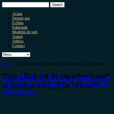
Search
for:
Acasa
Despre noi
Echipa
Editoriale
Modelul de țară
Autori
Arhiva
Contact
Home
/
Tag:
„Raport de monitorizare” al Institutului „Elie Wiesel”
Tag:
„Raport de monitorizare”
NOTĂ INFORMATIVĂ. A apărut un nou
al Institutului „Elie Wiesel”
„Raport de monitorizare” al Institutului
„Elie Wiesel”