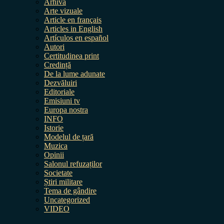
Arhiva
Arte vizuale
Article en français
Articles in English
Artículos en español
Autori
Certitudinea print
Credință
De la lume adunate
Dezvăluiri
Editoriale
Emisiuni tv
Europa nostra
INFO
Istorie
Modelul de țară
Muzica
Opinii
Salonul refuzaților
Societate
Știri militare
Tema de gândire
Uncategorized
VIDEO