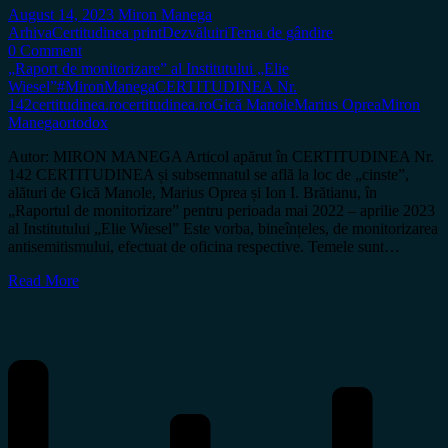
August 14, 2023
Miron Manega
Arhiva
Certitudinea print
Dezvăluiri
Tema de gândire
0 Comment
„Raport de monitorizare” al Institutului „Elie
Wiesel”
#MironManega
CERTITUDINEA Nr.
142
certitudinea.ro
certitudinea.ro
Gică Manole
Marius Oprea
Miron
Manega
ortodox
Autor: MIRON MANEGA Articol apărut în CERTITUDINEA Nr.
142 CERTITUDINEA și subsemnatul se află la loc de „cinste”,
alături de Gică Manole, Marius Oprea și Ion I. Brătianu, în
„Raportul de monitorizare” pentru perioada mai 2022 – aprilie 2023
al Institutului „Elie Wiesel” Este vorba, bineînțeles, de monitorizarea
antisemitismului, efectuat de oficina respective. Temele sunt…
Read More