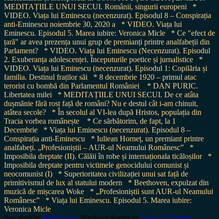
MEDITAȚIILE UNUI SECUI. Românii, singurii europeni
*
VIDEO. Viața lui Eminescu (necenzurat). Episodul 8 – Conspirația
anti-Eminescu noiembrie 30, 2020 a
* VIDEO. Viața lui
Eminescu. Episodul 5. Marea iubire: Veronica Micle
* Ce "efect de
țară" ar avea prezența unui grup de premianți printre analfabeții din
Parlament?
* VIDEO. Viața lui Eminescu (Necenzurat). Episodul
2. Exuberanța adolescenței. Începuturile poetice și jurnalistice
*
VIDEO. Viața lui Eminescu (necenzurat). Episodul 1: Copilăria și
familia. Destinul fraților săi
* 8 decembrie 1920 – primul atac
terorist cu bombă din Parlamentul României
* DAN PURIC.
Libertatea milei
* MEDITAȚIILE UNUI SECUI. De ce atâta
dușmănie fără rost față de români? Nu e destul cât i-am chinuit,
atâtea secole?
* În secolul al VI-lea după Hristos, populația din
Tracia vorbea românește
* Ce sărbătorim, de fapt, la 1
Decembrie
* Viața lui Eminescu (necenzurat). Episodul 8 –
Conspirația anti-Eminescu
* Iuliean Horneț, un premiant printre
analfabeți. „Profesioniștii – AUR-ul Neamului Românesc”
*
Imposibila dreptate (II). Călăii în robe și internaționala ticăloșilor
*
Imposibila dreptate pentru victimele genocidului comunist și
neocomunist (I)
* Superioritatea civilizației unui sat față de
primitivismul de lux al statului modern
* Beethoven, expulzat din
muzică de mișcarea Woke
* „Profesioniștii sunt AUR-ul Neamului
Românesc”
* Viața lui Eminescu. Episodul 5. Marea iubire:
Veronica Micle
Powered by
WordPress
. Blackoot design by
Iceable Themes
.