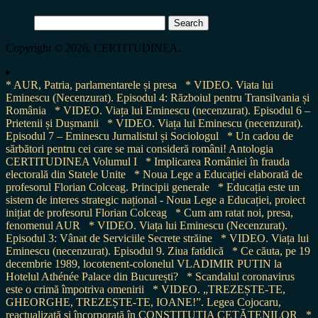
Search
for:
Copyright © 2026, CERTITUDINEA.
* AUR, Patria, parlamentarele și presa
* VIDEO. Viata lui
Eminescu (Necenzurat). Episodul 4: Războiul pentru Transilvania și
România
* VIDEO. Viața lui Eminescu (necenzurat). Episodul 6 –
Prietenii și Dușmanii
* VIDEO. Viața lui Eminescu (necenzurat).
Episodul 7 – Eminescu Jurnalistul și Sociologul
* Un cadou de
sărbători pentru cei care se mai consideră români! Antologia
CERTITUDINEA Volumul I
* Implicarea României în frauda
electorală din Statele Unite
* Noua Lege a Educației elaborată de
profesorul Florian Colceag. Principii generale
* Educația este un
sistem de interes strategic național - Noua Lege a Educației, proiect
inițiat de profesorul Florian Colceag
* Cum am ratat noi, presa,
fenomenul AUR
* VIDEO. Viața lui Eminescu (Necenzurat).
Episodul 3: Vânat de Serviciile Secrete străine
* VIDEO. Viața lui
Eminescu (necenzurat). Episodul 9. Ziua fatidică
* Ce căuta, pe 19
decembrie 1989, locotenent-colonelul VLADIMIR PUTIN la
Hotelul Athénée Palace din București?
* Scandalul coronavirus
este o crimă împotriva omenirii
* VIDEO. „TREZEȘTE-TE,
GHEORGHE, TREZEȘTE-TE, IOANE!”. Legea Cojocaru,
reactualizată și încorporată în CONSTITUȚIA CETĂȚENILOR
*