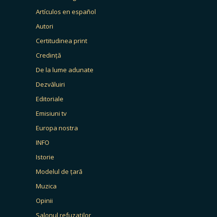
Artículos en español
Autori
Certitudinea print
Credință
De la lume adunate
Dezvăluiri
Editoriale
Emisiuni tv
Europa nostra
INFO
Istorie
Modelul de țară
Muzica
Opinii
Salonul refuzaților