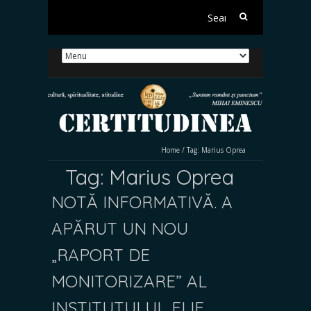
Search
for:
Home
/
Tag:
Marius Oprea
Tag:
Marius Oprea
NOTĂ INFORMATIVĂ. A
APĂRUT UN NOU
„RAPORT DE
MONITORIZARE” AL
INSTITUTULUI „ELIE