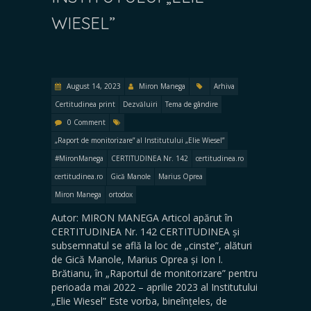
WIESEL”
August 14, 2023
Miron Manega
Arhiva
Certitudinea print
Dezvăluiri
Tema de gândire
0 Comment
„Raport de monitorizare” al Institutului „Elie Wiesel”
#MironManega
CERTITUDINEA Nr. 142
certitudinea.ro
certitudinea.ro
Gică Manole
Marius Oprea
Miron Manega
ortodox
Autor: MIRON MANEGA Articol apărut în
CERTITUDINEA Nr. 142 CERTITUDINEA și
subsemnatul se află la loc de „cinste”, alături
de Gică Manole, Marius Oprea și Ion I.
Brătianu, în „Raportul de monitorizare” pentru
perioada mai 2022 – aprilie 2023 al Institutului
„Elie Wiesel” Este vorba, bineînțeles, de