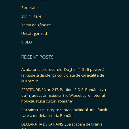
Societate
Știri militare
Tema de gândire
Uncategorized
VIDEO
RECENT POSTS
Avatarurile profesorului Dughin (I). Soft power à
la russe și disidența controlată de caracatița de
la Kremlin
CERTITUDINEA nr. 217. Partidul S.O.S. România va
da în judecată Institutul Elie Wiesel, „promotor al
holocaustului culturii române”
S-a stins ultimul reprezentant politic al unei familii
care a modelat istoria României
DECLARAȚIA DE LA PARIS: „Să scăpăm de tirania