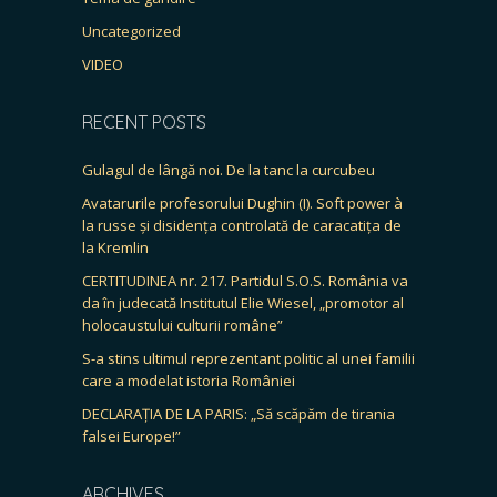
Uncategorized
VIDEO
RECENT POSTS
Gulagul de lângă noi. De la tanc la curcubeu
Avatarurile profesorului Dughin (I). Soft power à
la russe și disidența controlată de caracatița de
la Kremlin
CERTITUDINEA nr. 217. Partidul S.O.S. România va
da în judecată Institutul Elie Wiesel, „promotor al
holocaustului culturii române”
S-a stins ultimul reprezentant politic al unei familii
care a modelat istoria României
DECLARAȚIA DE LA PARIS: „Să scăpăm de tirania
falsei Europe!”
ARCHIVES