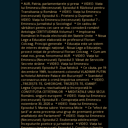
* AUR, Patria, parlamentarele și presa
* VIDEO. Viata
lui Eminescu (Necenzurat). Episodul 4: Războiul pentru
Transilvania și România
* VIDEO. Viața lui Eminescu
(necenzurat). Episodul 6 – Prietenii și Dușmanii
*
VIDEO. Viața lui Eminescu (necenzurat). Episodul 7 –
Eminescu Jurnalistul și Sociologul
* Un cadou de
sărbători pentru cei care se mai consideră români!
Antologia CERTITUDINEA Volumul I
* Implicarea
României în frauda electorală din Statele Unite
* Noua
Lege a Educației elaborată de profesorul Florian
Colceag. Principii generale
* Educația este un sistem
de interes strategic național - Noua Lege a Educației,
proiect inițiat de profesorul Florian Colceag
* Cum am
ratat noi, presa, fenomenul AUR
* VIDEO. Viața lui
Eminescu (Necenzurat). Episodul 3: Vânat de Serviciile
Secrete străine
* VIDEO. Viața lui Eminescu
(necenzurat). Episodul 9. Ziua fatidică
* Ce căuta, pe 19
decembrie 1989, locotenent-colonelul VLADIMIR PUTIN
la Hotelul Athénée Palace din București?
* Scandalul
coronavirus este o crimă împotriva omenirii
* VIDEO.
„TREZEȘTE-TE, GHEORGHE, TREZEȘTE-TE, IOANE!”.
Legea Cojocaru, reactualizată și încorporată în
CONSTITUȚIA CETĂȚENILOR
* MEDITAȚIILE UNUI SECUI.
Românii, singurii europeni
* VIDEO. Viața lui Eminescu
(necenzurat). Episodul 8 – Conspirația anti-Eminescu
noiembrie 30, 2020 a
* VIDEO. Viața lui Eminescu.
Episodul 5. Marea iubire: Veronica Micle
* Ce "efect de
țară" ar avea prezența unui grup de premianți printre
analfabeții din Parlament?
* VIDEO. Viața lui Eminescu
(Necenzurat). Episodul 2. Exuberanța adolescenței.
Începuturile poetice și jurnalistice
* VIDEO. Viața lui
Eminescu (necenzurat). Episodul 1: Copilăria și familia.