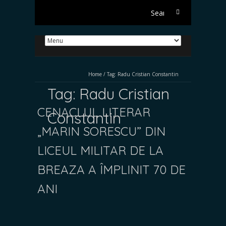
Search
for:
Home
/
Tag:
Radu Cristian Constantin
Tag:
Radu Cristian
CENACLUL LITERAR
Constantin
„MARIN SORESCU” DIN
LICEUL MILITAR DE LA
BREAZA A ÎMPLINIT 70 DE
ANI