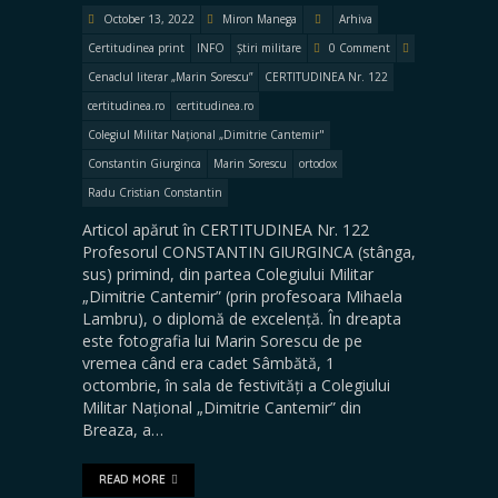
October 13, 2022
Miron Manega
Arhiva
Certitudinea print
INFO
Știri militare
0 Comment
Cenaclul literar „Marin Sorescu”
CERTITUDINEA Nr. 122
certitudinea.ro
certitudinea.ro
Colegiul Militar Național „Dimitrie Cantemir"
Constantin Giurginca
Marin Sorescu
ortodox
Radu Cristian Constantin
Articol apărut în CERTITUDINEA Nr. 122
Profesorul CONSTANTIN GIURGINCA (stânga,
sus) primind, din partea Colegiului Militar
„Dimitrie Cantemir” (prin profesoara Mihaela
Lambru), o diplomă de excelență. În dreapta
este fotografia lui Marin Sorescu de pe
vremea când era cadet Sâmbătă, 1
octombrie, în sala de festivități a Colegiului
Militar Național „Dimitrie Cantemir” din
Breaza, a…
READ MORE