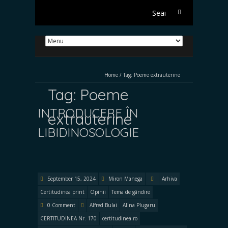
Search
for:
Home
/
Tag:
Poeme extrauterine
Tag:
Poeme
INTRODUCERE ÎN
extrauterine
LIBIDINOSOLOGIE
September 15, 2024
Miron Manega
Arhiva
Certitudinea print
Opinii
Tema de gândire
0 Comment
Alfred Bulai
Alina Plugaru
CERTITUDINEA Nr. 170
certitudinea.ro