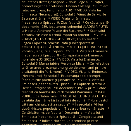
de interes strategic național - Noua Lege a Educației,
proiect inițiat de profesorul Florian Colceag
* Cum am
ratat noi, presa, fenomenul AUR
* VIDEO. Viața lui
Eminescu (Necenzurat). Episodul 3: Vânat de Serviciile
Secrete străine
* VIDEO. Viața lui Eminescu
(necenzurat). Episodul 9. Ziua fatidică
* Ce căuta, pe 19
decembrie 1989, locotenent-colonelul VLADIMIR PUTIN
la Hotelul Athénée Palace din București?
* Scandalul
coronavirus este o crimă împotriva omenirii
* VIDEO.
„TREZEȘTE-TE, GHEORGHE, TREZEȘTE-TE, IOANE!”.
Legea Cojocaru, reactualizată și încorporată în
CONSTITUȚIA CETĂȚENILOR
* MEDITAȚIILE UNUI SECUI.
Românii, singurii europeni
* VIDEO. Viața lui Eminescu
(necenzurat). Episodul 8 – Conspirația anti-Eminescu
noiembrie 30, 2020 a
* VIDEO. Viața lui Eminescu.
Episodul 5. Marea iubire: Veronica Micle
* Ce "efect de
țară" ar avea prezența unui grup de premianți printre
analfabeții din Parlament?
* VIDEO. Viața lui Eminescu
(Necenzurat). Episodul 2. Exuberanța adolescenței.
Începuturile poetice și jurnalistice
* VIDEO. Viața lui
Eminescu (necenzurat). Episodul 1: Copilăria și familia.
Destinul fraților săi
* 8 decembrie 1920 – primul atac
terorist cu bombă din Parlamentul României
* DAN
PURIC. Libertatea milei
* MEDITAȚIILE UNUI SECUI. De
ce atâta dușmănie fără rost față de români? Nu e destul
cât i-am chinuit, atâtea secole?
* În secolul al VI-lea
după Hristos, populația din Tracia vorbea românește
*
Ce sărbătorim, de fapt, la 1 Decembrie
* Viața lui
Eminescu (necenzurat). Episodul 8 – Conspirația anti-
Eminescu
* Iuliean Horneț, un premiant printre
analfabeți. „Profesioniștii – AUR-ul Neamului
Românesc”
* Imposibila dreptate (II). Călăii în robe și