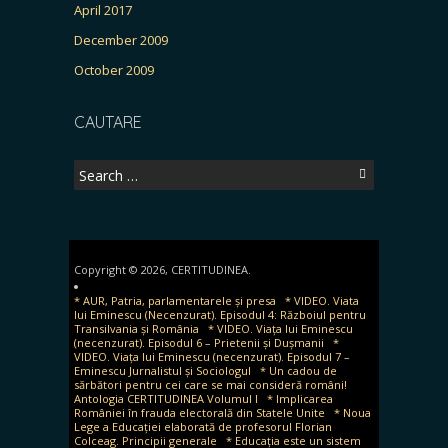
April 2017
December 2009
October 2009
CAUTARE
Search
for:
Copyright © 2026, CERTITUDINEA.
* AUR, Patria, parlamentarele și presa
* VIDEO. Viata
lui Eminescu (Necenzurat). Episodul 4: Războiul pentru
Transilvania și România
* VIDEO. Viața lui Eminescu
(necenzurat). Episodul 6 – Prietenii și Dușmanii
*
VIDEO. Viața lui Eminescu (necenzurat). Episodul 7 –
Eminescu Jurnalistul și Sociologul
* Un cadou de
sărbători pentru cei care se mai consideră români!
Antologia CERTITUDINEA Volumul I
* Implicarea
României în frauda electorală din Statele Unite
* Noua
Lege a Educației elaborată de profesorul Florian
Colceag. Principii generale
* Educația este un sistem