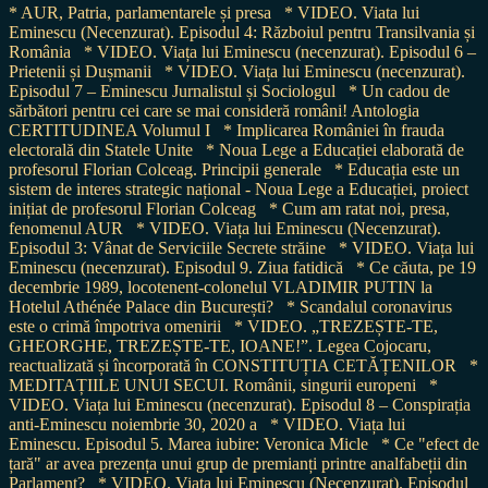
* AUR, Patria, parlamentarele și presa
* VIDEO. Viata lui
Eminescu (Necenzurat). Episodul 4: Războiul pentru Transilvania și
România
* VIDEO. Viața lui Eminescu (necenzurat). Episodul 6 –
Prietenii și Dușmanii
* VIDEO. Viața lui Eminescu (necenzurat).
Episodul 7 – Eminescu Jurnalistul și Sociologul
* Un cadou de
sărbători pentru cei care se mai consideră români! Antologia
CERTITUDINEA Volumul I
* Implicarea României în frauda
electorală din Statele Unite
* Noua Lege a Educației elaborată de
profesorul Florian Colceag. Principii generale
* Educația este un
sistem de interes strategic național - Noua Lege a Educației, proiect
inițiat de profesorul Florian Colceag
* Cum am ratat noi, presa,
fenomenul AUR
* VIDEO. Viața lui Eminescu (Necenzurat).
Episodul 3: Vânat de Serviciile Secrete străine
* VIDEO. Viața lui
Eminescu (necenzurat). Episodul 9. Ziua fatidică
* Ce căuta, pe 19
decembrie 1989, locotenent-colonelul VLADIMIR PUTIN la
Hotelul Athénée Palace din București?
* Scandalul coronavirus
este o crimă împotriva omenirii
* VIDEO. „TREZEȘTE-TE,
GHEORGHE, TREZEȘTE-TE, IOANE!”. Legea Cojocaru,
reactualizată și încorporată în CONSTITUȚIA CETĂȚENILOR
*
MEDITAȚIILE UNUI SECUI. Românii, singurii europeni
*
VIDEO. Viața lui Eminescu (necenzurat). Episodul 8 – Conspirația
anti-Eminescu noiembrie 30, 2020 a
* VIDEO. Viața lui
Eminescu. Episodul 5. Marea iubire: Veronica Micle
* Ce "efect de
țară" ar avea prezența unui grup de premianți printre analfabeții din
Parlament?
* VIDEO. Viața lui Eminescu (Necenzurat). Episodul