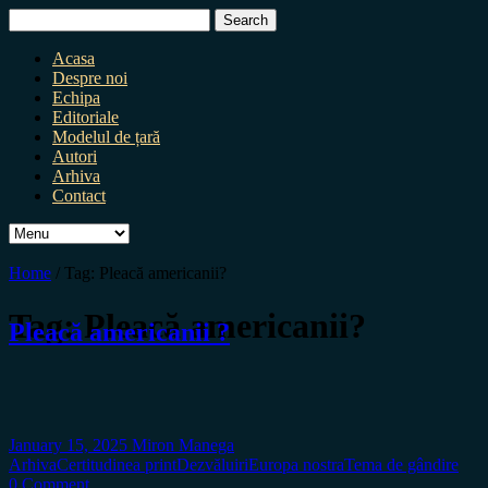
Search
for:
Acasa
Despre noi
Echipa
Editoriale
Modelul de țară
Autori
Arhiva
Contact
Home
/
Tag:
Pleacă americanii?
Tag:
Pleacă americanii?
Pleacă americanii ?
January 15, 2025
Miron Manega
Arhiva
Certitudinea print
Dezvăluiri
Europa nostra
Tema de gândire
0 Comment