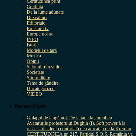
Certitudinea print
Credință
De la lume adunate
Dezvăluiri
Editoriale
Emisiuni tv
Europa nostra
INFO
Istorie
Modelul de țară
Muzica
Opinii
Salonul refuzaților
Societate
Știri militare
Tema de gândire
Uncategorized
VIDEO
Recent Posts
Gulagul de lângă noi. De la tanc la curcubeu
Avatarurile profesorului Dughin (I). Soft power à la
russe și disidența controlată de caracatița de la Kremlin
CERTITUDINEA nr. 217. Partidul S.O.S. România va