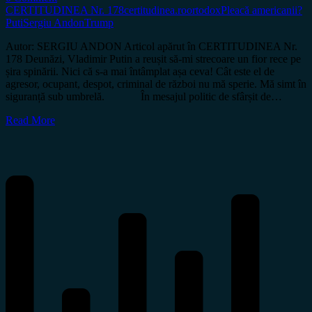
CERTITUDINEA Nr. 178
certitudinea.ro
ortodox
Pleacă americanii?
Puti
Sergiu Andon
Trump
Autor: SERGIU ANDON Articol apărut în CERTITUDINEA Nr.
178 Deunăzi, Vladimir Putin a reușit să-mi strecoare un fior rece pe
șira spinării. Nici că s-a mai întâmplat așa ceva! Cât este el de
agresor, ocupant, despot, criminal de război nu mă sperie. Mă simt în
siguranță sub umbrelă. În mesajul politic de sfârșit de…
Read More