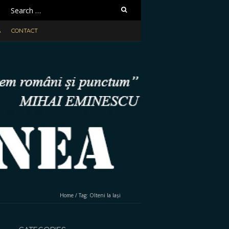
Search
for:
A
CONTACT
Home
/
Tag:
Olteni la Iași