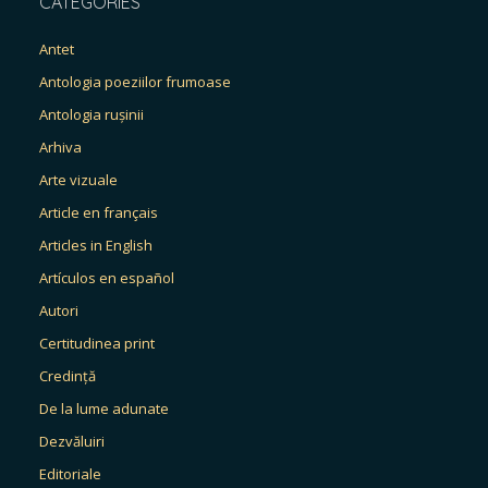
CATEGORIES
Antet
Antologia poeziilor frumoase
Antologia rușinii
Arhiva
Arte vizuale
Article en français
Articles in English
Artículos en español
Autori
Certitudinea print
Credință
De la lume adunate
Dezvăluiri
Editoriale