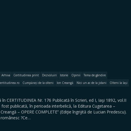
Arhiva
Certitudinea print
Dezvăluiri
Istorie
Opinii
Tema de gândire
certitudinea.ro
Cumpărați de la olteni
Ion Creangă
Nici un ac de la jidani
Olteni la Iași
 CERTITUDINEA Nr. 176 Publicată în Scrieri, ed I, Iaşi 1892, vol.II
ost publicată, în perioada interbelică, la Editura Cugetarea –
 Creangă – OPERE COMPLETE” (Ediţie îngrijită de Lucian Predescu).
ce românesc ?Ce…