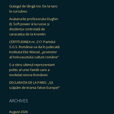
Gulagul de lângă noi. De la tanc
la curcubeu
Avatarurile profesorului Dughin
(I). Soft power à la russe și
disidența controlată de
caracatița de la Kremlin
CERTITUDINEA nr. 217. Partidul
S.O.S. România va da în judecată
Institutul Elie Wiesel, „promotor
al holocaustului culturii române”
S-a stins ultimul reprezentant
politic al unei familii care a
modelat istoria României
DECLARAȚIA DE LA PARIS: „Să
scăpăm de tirania falsei Europe!”
ARCHIVES
August 2026