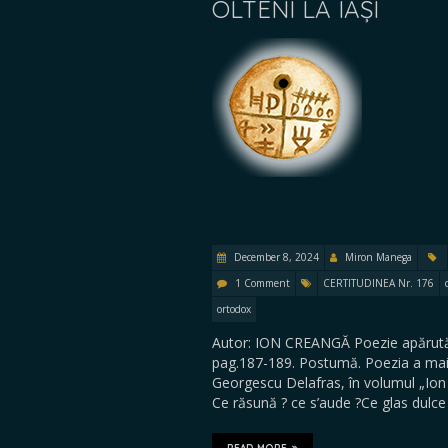
OLTENI LA IAȘI
December 8, 2024
Miron Manega
1 Comment
CERTITUDINEA Nr. 176
ortodox
Autor: ION CREANGĂ Poezie apărută în
pag.187-189. Postumă. Poezia a mai f
Georgescu Delafras, în volumul „Ion
Ce răsună ? ce s’aude ?Ce glas dul