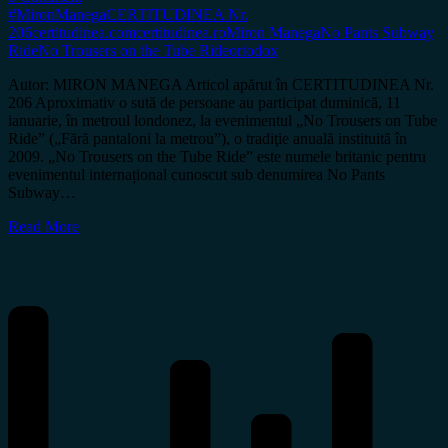
#MironManega
CERTITUDINEA Nr.
206
certitudinea.com
certitudinea.ro
Miron Manega
No Pants Subway
Ride
No Trousers on the Tube Ride
ortodox
Autor: MIRON MANEGA Articol apărut în CERTITUDINEA Nr.
206 Aproximativ o sută de persoane au participat duminică, 11
ianuarie, în metroul londonez, la evenimentul „No Trousers on Tube
Ride” („Fără pantaloni la metrou”), o tradiţie anuală instituită în
2009. „No Trousers on the Tube Ride” este numele britanic pentru
evenimentul internațional cunoscut sub denumirea No Pants
Subway…
Read More