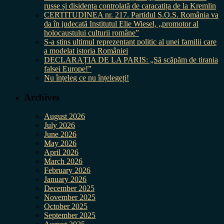
russe și disidența controlată de caracatița de la Kremlin
CERTITUDINEA nr. 217. Partidul S.O.S. România va
da în judecată Institutul Elie Wiesel, „promotor al
holocaustului culturii române”
S-a stins ultimul reprezentant politic al unei familii care
a modelat istoria României
DECLARAȚIA DE LA PARIS: „Să scăpăm de tirania
falsei Europe!”
Nu înțeleg ce nu înțelegeți!
Archives
August 2026
July 2026
June 2026
May 2026
April 2026
March 2026
February 2026
January 2026
December 2025
November 2025
October 2025
September 2025