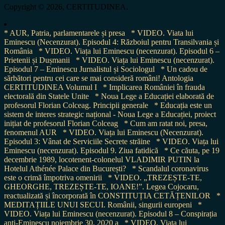
Copyright © 2026, CERTITUDINEA.
* AUR, Patria, parlamentarele și presa
* VIDEO. Viata lui
Eminescu (Necenzurat). Episodul 4: Războiul pentru Transilvania și
România
* VIDEO. Viața lui Eminescu (necenzurat). Episodul 6 –
Prietenii și Dușmanii
* VIDEO. Viața lui Eminescu (necenzurat).
Episodul 7 – Eminescu Jurnalistul și Sociologul
* Un cadou de
sărbători pentru cei care se mai consideră români! Antologia
CERTITUDINEA Volumul I
* Implicarea României în frauda
electorală din Statele Unite
* Noua Lege a Educației elaborată de
profesorul Florian Colceag. Principii generale
* Educația este un
sistem de interes strategic național - Noua Lege a Educației, proiect
inițiat de profesorul Florian Colceag
* Cum am ratat noi, presa,
fenomenul AUR
* VIDEO. Viața lui Eminescu (Necenzurat).
Episodul 3: Vânat de Serviciile Secrete străine
* VIDEO. Viața lui
Eminescu (necenzurat). Episodul 9. Ziua fatidică
* Ce căuta, pe 19
decembrie 1989, locotenent-colonelul VLADIMIR PUTIN la
Hotelul Athénée Palace din București?
* Scandalul coronavirus
este o crimă împotriva omenirii
* VIDEO. „TREZEȘTE-TE,
GHEORGHE, TREZEȘTE-TE, IOANE!”. Legea Cojocaru,
reactualizată și încorporată în CONSTITUȚIA CETĂȚENILOR
*
MEDITAȚIILE UNUI SECUI. Românii, singurii europeni
*
VIDEO. Viața lui Eminescu (necenzurat). Episodul 8 – Conspirația
anti-Eminescu noiembrie 30, 2020 a
* VIDEO. Viața lui