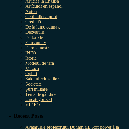
Articles in English
Artículos en español
Autori
Certitudinea print
Credință
De la lume adunate
Dezvăluiri
Editoriale
Emisiuni tv
Europa nostra
INFO
Istorie
Modelul de țară
Muzica
Opinii
Salonul refuzaților
Societate
Știri militare
Tema de gândire
Uncategorized
VIDEO
Recent Posts
Avatarurile profesorului Dughin (I). Soft power à la