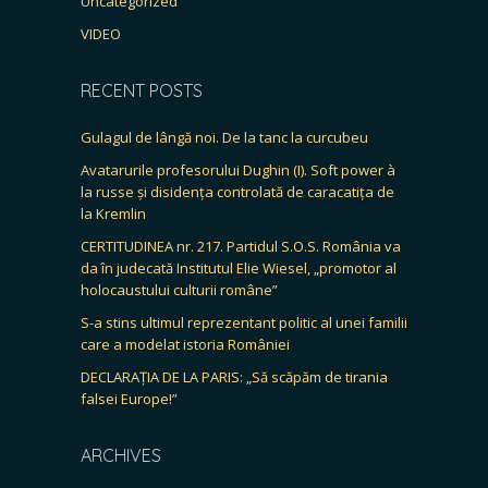
Uncategorized
VIDEO
RECENT POSTS
Gulagul de lângă noi. De la tanc la curcubeu
Avatarurile profesorului Dughin (I). Soft power à
la russe și disidența controlată de caracatița de
la Kremlin
CERTITUDINEA nr. 217. Partidul S.O.S. România va
da în judecată Institutul Elie Wiesel, „promotor al
holocaustului culturii române”
S-a stins ultimul reprezentant politic al unei familii
care a modelat istoria României
DECLARAȚIA DE LA PARIS: „Să scăpăm de tirania
falsei Europe!”
ARCHIVES