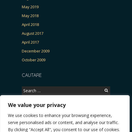
May 2019
May 2018
April 2018
August 2017
April 2017
December 2009
October 2009
CAUTARE
Search
for:
We value your privacy
We use cookies to enhance your browsing experience,
Copyright © 2026, CERTITUDINEA.
serve personalised ads or content, and analyse our traffic.
R, Patria, parlamentarele și presa
* VIDEO. Viata lui Eminescu (Necenzurat). Episod
By clicking "Accept All", you consent to our use of cookies.