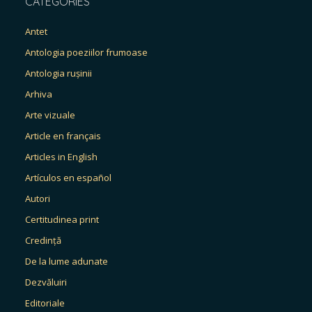
CATEGORIES
Antet
Antologia poeziilor frumoase
Antologia rușinii
Arhiva
Arte vizuale
Article en français
Articles in English
Artículos en español
Autori
Certitudinea print
Credință
De la lume adunate
Dezvăluiri
Editoriale