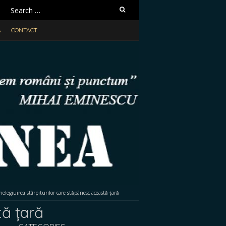
Search
for:
A
CONTACT
nelegiuirea stârpiturilor care stăpânesc această țară
tă țară