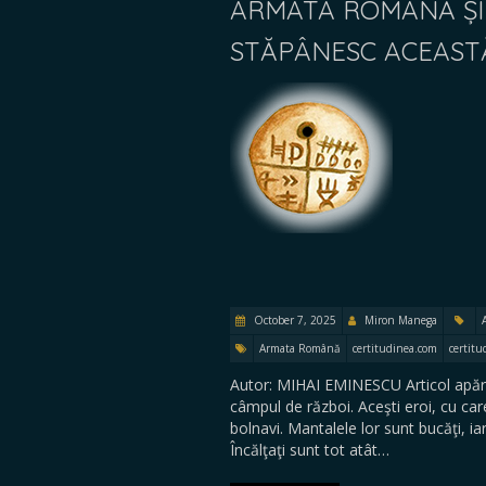
ARMATA ROMÂNĂ ȘI 
STĂPÂNESC ACEAST
October 7, 2025
Miron Manega
Armata Română
certitudinea.com
certitu
Autor: MIHAI EMINESCU Articol apăru
câmpul de război. Aceşti eroi, cu car
bolnavi. Mantalele lor sunt bucăţi, ia
Încălţaţi sunt tot atât…