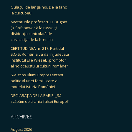
Gulagul de lângă noi. De la tanc
la curcubeu
Avatarurile profesorului Dughin
(I). Soft power à la russe și
disidența controlată de
caracatița de la Kremlin
CERTITUDINEA nr. 217. Partidul
S.O.S. România va da în judecată
Institutul Elie Wiesel, „promotor
al holocaustului culturii române”
S-a stins ultimul reprezentant
politic al unei familii care a
modelat istoria României
DECLARAȚIA DE LA PARIS: „Să
scăpăm de tirania falsei Europe!”
ARCHIVES
August 2026