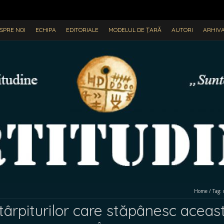
SPRE NOI
ECHIPA
EDITORIALE
MODELUL DE ȚARĂ
AUTORI
ARHIV
Home
/
Tag:
stârpiturilor care stăpânesc aceas