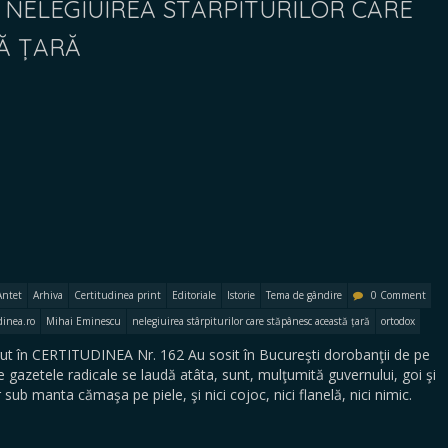
NELEGIUIREA STÂRPITURILOR CARE
Ă ȚARĂ
Antet
Arhiva
Certitudinea print
Editoriale
Istorie
Tema de gândire
0 Comment
dinea.ro
Mihai Eminescu
nelegiuirea stârpiturilor care stăpânesc această țară
ortodox
t în CERTITUDINEA Nr. 162 Au sosit în Bucureşti dorobanţii de pe
e gazetele radicale se laudă atâta, sunt, mulţumită guvernului, goi şi
r sub manta cămaşa pe piele, şi nici cojoc, nici flanelă, nici nimic.