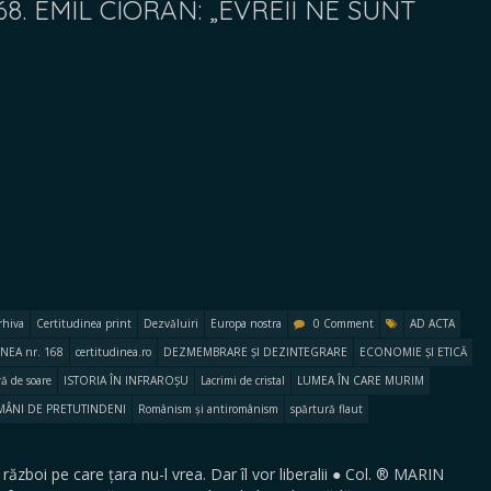
8. EMIL CIORAN: „EVREII NE SUNT
rhiva
Certitudinea print
Dezvăluiri
Europa nostra
0 Comment
AD ACTA
NEA nr. 168
certitudinea.ro
DEZMEMBRARE ȘI DEZINTEGRARE
ECONOMIE ȘI ETICĂ
ă de soare
ISTORIA ÎN INFRAROȘU
Lacrimi de cristal
LUMEA ÎN CARE MURIM
ÂNI DE PRETUTINDENI
Românism și antiromânism
spărtură flaut
oi pe care țara nu-l vrea. Dar îl vor liberalii ● Col. ® MARIN