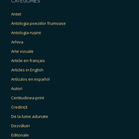
CATEGORIES
Antet
Antologia poeziilor frumoase
Antologia rușinii
Arhiva
Arte vizuale
Article en français
Articles in English
Artículos en español
Autori
Certitudinea print
Credință
De la lume adunate
Dezvăluiri
Editoriale