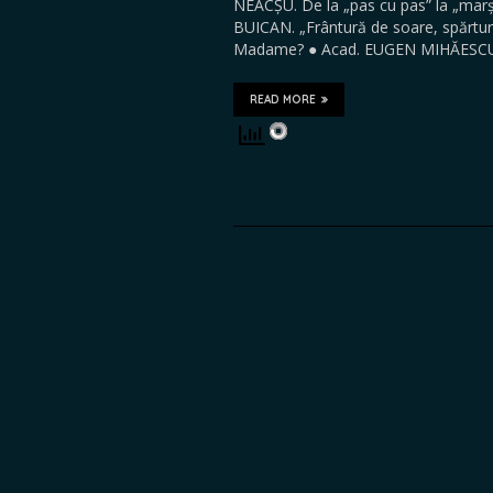
NEACȘU. De la „pas cu pas” la „marș 
BUICAN. „Frântură de soare, spărtur
Madame? ● Acad. EUGEN MIHĂESC
READ MORE