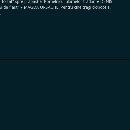
forțat” spre prăpastie. Pomelnicul ultimelor trădări ● DENIS
ă de flaut” ● MAGDA URSACHE. Pentru cine tragi clopotele,
U….