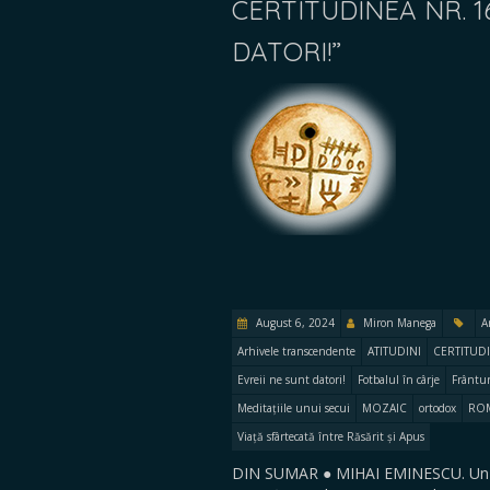
CERTITUDINEA NR. 16
DATORI!”
August 6, 2024
Miron Manega
A
Arhivele transcendente
ATITUDINI
CERTITUDI
Evreii ne sunt datori!
Fotbalul în cârje
Frântur
Meditațiile unui secui
MOZAIC
ortodox
ROM
Viață sfârtecată între Răsărit și Apus
DIN SUMAR ● MIHAI EMINESCU. Un răzb