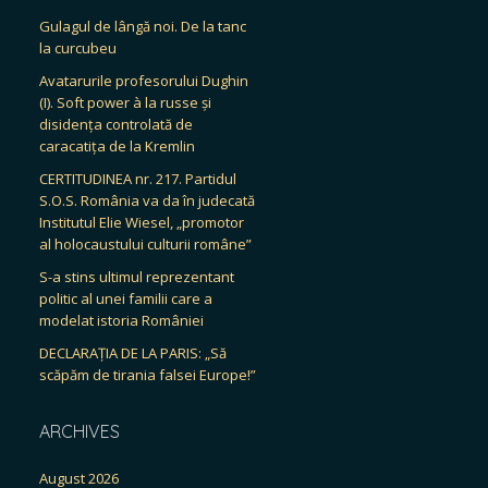
Gulagul de lângă noi. De la tanc
la curcubeu
Avatarurile profesorului Dughin
(I). Soft power à la russe și
disidența controlată de
caracatița de la Kremlin
CERTITUDINEA nr. 217. Partidul
S.O.S. România va da în judecată
Institutul Elie Wiesel, „promotor
al holocaustului culturii române”
S-a stins ultimul reprezentant
politic al unei familii care a
modelat istoria României
DECLARAȚIA DE LA PARIS: „Să
scăpăm de tirania falsei Europe!”
ARCHIVES
August 2026