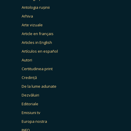
Antologia rușinii
Arhiva
Arte vizuale
Article en français
Articles in English
Artículos en español
Autori
Certitudinea print
Credință
De la lume adunate
Dezvăluiri
Editoriale
Emisiuni tv
Europa nostra
INFO