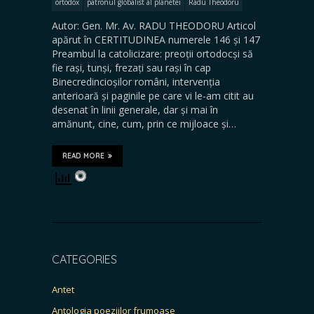
ortodox
patronul globalist al planetei
Radu Theodoru
Autor: Gen. Mr. Av. RADU THEODORU Articol
apărut în CERTITUDINEA numerele 146 și 147
Preambul la catolicizare: preoții ortodocși să
fie rași, tunși, frezați sau rași în cap
Binecredincioșilor români, intervenția
anterioară și paginile pe care vi le-am citit au
desenat în linii generale, dar și mai în
amănunt, cine, cum, prin ce mijloace și…
READ MORE
CATEGORIES
Antet
Antologia poeziilor frumoase