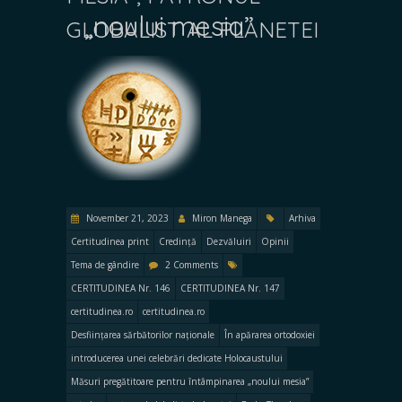
„noului mesia”
GLOBALIST AL PLANETEI
November 21, 2023
Miron Manega
Arhiva
Certitudinea print
Credință
Dezvăluiri
Opinii
Tema de gândire
2 Comments
CERTITUDINEA Nr. 146
CERTITUDINEA Nr. 147
certitudinea.ro
certitudinea.ro
Desființarea sărbătorilor naționale
În apărarea ortodoxiei
introducerea unei celebrări dedicate Holocaustului
Măsuri pregătitoare pentru întâmpinarea „noului mesia”