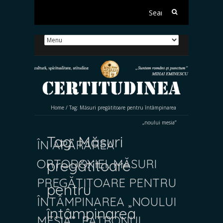
Search
for:
Home
/
Tag:
Măsuri pregătitoare pentru întâmpinarea
„noului mesia”
Tag:
Măsuri
ÎN APĂRAREA
ORTODOXIEI. MĂSURI
pregătitoare
PREGĂTITOARE PENTRU
pentru
ÎNTÂMPINAREA „NOULUI
întâmpinarea
MESIA”, PATRONUL