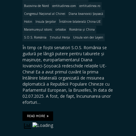
Bucovina de Nord
certitudinea.com
certitudinea.ro
Congresul Național al Chinei
Diana Iovanovici Șoșoacă
Hotin
Insula Șerpilor
Întâlnire bilaterală China-UE
Maramureșul istoric
ortodox
România și China
S.O.S. România
Ținutul Herța
Ursula von der Leyen
În timp ce foștii senatori S.O.S. România se
gudură pe lângă putere pentru taburete și
mașinuțe, europarlamentarul Diana
Iovanovici-Șoșoacă redeschide relațiile UE-
China! Ea a avut primul cuvânt la prima
întâlnire bilaterală organizată de misiunea
diplomatică a Republicii Populare Chineze cu
Parlamentul European, la Bruxelles, în data de
02.07.2025. A fost, de fapt, încununarea unor
eforturi…
READ MORE