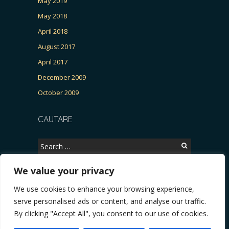
May 2019
May 2018
April 2018
August 2017
April 2017
December 2009
October 2009
CAUTARE
Search
for:
We value your privacy
We use cookies to enhance your browsing experience,
Copyright © 2026, CERTITUDINEA.
serve personalised ads or content, and analyse our traffic.
R, Patria, parlamentarele și presa
* VIDEO. Viata lui Eminescu (Necenzurat). Episod
By clicking "Accept All", you consent to our use of cookies.
Powered by
WordPress
. Blackoot design by
Iceable