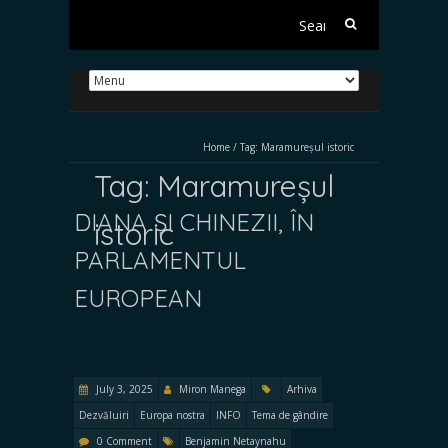
Search
for:
Home
/
Tag:
Maramureșul istoric
Tag:
Maramureșul
DIANA ȘI CHINEZII, ÎN
istoric
PARLAMENTUL
EUROPEAN
July 3, 2025
Miron Manega
Arhiva
Dezvăluiri
Europa nostra
INFO
Tema de gândire
0 Comment
Benjamin Netaynahu