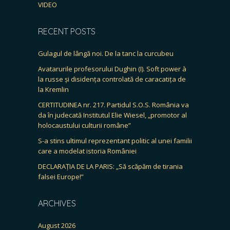
VIDEO
RECENT POSTS
Gulagul de lângă noi. De la tanc la curcubeu
Avatarurile profesorului Dughin (I). Soft power à
la russe și disidența controlată de caracatița de
la Kremlin
CERTITUDINEA nr. 217. Partidul S.O.S. România va
da în judecată Institutul Elie Wiesel, „promotor al
holocaustului culturii române”
S-a stins ultimul reprezentant politic al unei familii
care a modelat istoria României
DECLARAȚIA DE LA PARIS: „Să scăpăm de tirania
falsei Europe!”
ARCHIVES
August 2026