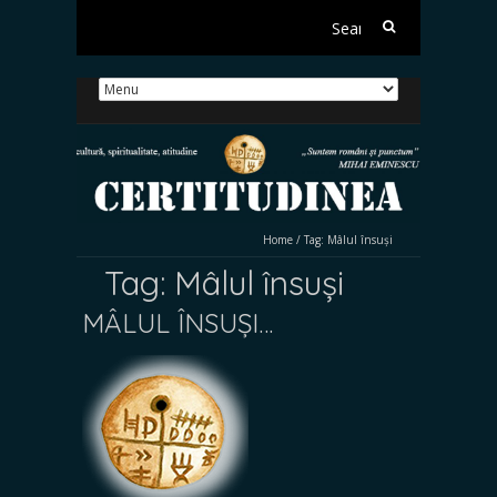
Search
for:
Home
/
Tag:
Mâlul însuși
Tag:
Mâlul însuși
MÂLUL ÎNSUȘI…