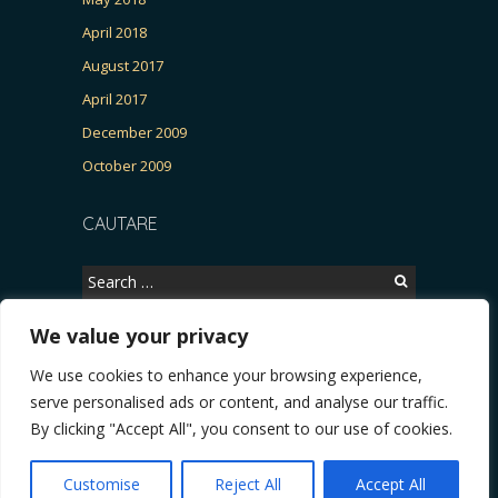
April 2018
August 2017
April 2017
December 2009
October 2009
CAUTARE
Search
for:
We value your privacy
We use cookies to enhance your browsing experience,
Copyright © 2026, CERTITUDINEA.
serve personalised ads or content, and analyse our traffic.
R, Patria, parlamentarele și presa
* VIDEO. Viata lui Eminescu (Necenzurat). Episod
By clicking "Accept All", you consent to our use of cookies.
Powered by
WordPress
. Blackoot design by
Iceable
Themes
.
Customise
Reject All
Accept All