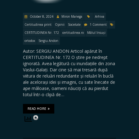
October 8, 2024
Miron Manega
Arhiva
Certitudinea print
Opinii
Societate
1 Comment
CERTITUDINEA Nr. 172
certitudinea.ro
Mâlul însuși
ortodox
Sergiu Andon
Autor: SERGIU ANDON Articol apărut în
CERTITUDINEA Nr. 172 O știre pe nedrept
ignorată. Avea legătură cu inundațiile din zona
Vaslui-Galați. Dar cine să mai tresară după
viitura de reluări redundante și reluări în buclă
ale acelorași idei și imagini, cu sate înecate de
ape mâloase, oameni năuciți că au pierdut
totul într-o clipă de…
READ MORE