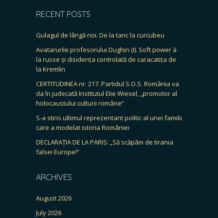
RECENT POSTS
Gulagul de lângă noi. De la tanc la curcubeu
Avatarurile profesorului Dughin (I). Soft power à
la russe și disidența controlată de caracatița de
la Kremlin
CERTITUDINEA nr. 217. Partidul S.O.S. România va
da în judecată Institutul Elie Wiesel, „promotor al
holocaustului culturii române”
S-a stins ultimul reprezentant politic al unei familii
care a modelat istoria României
DECLARAȚIA DE LA PARIS: „Să scăpăm de tirania
falsei Europe!”
ARCHIVES
August 2026
July 2026