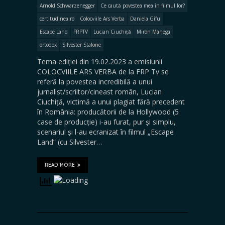
Arnold Schwarzenegger
Ce caută povestea mea în filmul lor?
certitudinea.ro
Colocviile Ars Verba
Daniela Gîfu
Escape Land
FRPTV
Lucian Ciuchiță
Miron Manega
ortodox
Silvester Stalone
Tema ediției din 19.02.2023 a emisiunii
COLOCVIILE ARS VERBA de la FRP Tv se
referă la povestea incredibilă a unui
jurnalist/scriitor/cineast român, Lucian
Ciuchiță, victimă a unui plagiat fără precedent
în România: producătorii de la Hollywood (5
case de producție) i-au furat, pur și simplu,
scenariul și l-au ecranizat în filmul „Escape
Land” (cu Silvester…
READ MORE