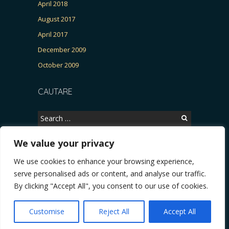
April 2018
August 2017
April 2017
December 2009
October 2009
CAUTARE
Search
for:
We value your privacy
We use cookies to enhance your browsing experience,
Copyright © 2026, CERTITUDINEA.
serve personalised ads or content, and analyse our traffic.
, Patria, parlamentarele și presa
* VIDEO. Viata lui Eminescu (Necenzurat). Episodu
By clicking "Accept All", you consent to our use of cookies.
Powered by
WordPress
. Blackoot design by
Iceable
Themes
.
Customise
Reject All
Accept All