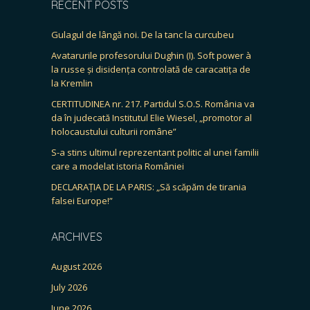
RECENT POSTS
Gulagul de lângă noi. De la tanc la curcubeu
Avatarurile profesorului Dughin (I). Soft power à
la russe și disidența controlată de caracatița de
la Kremlin
CERTITUDINEA nr. 217. Partidul S.O.S. România va
da în judecată Institutul Elie Wiesel, „promotor al
holocaustului culturii române”
S-a stins ultimul reprezentant politic al unei familii
care a modelat istoria României
DECLARAȚIA DE LA PARIS: „Să scăpăm de tirania
falsei Europe!”
ARCHIVES
August 2026
July 2026
June 2026