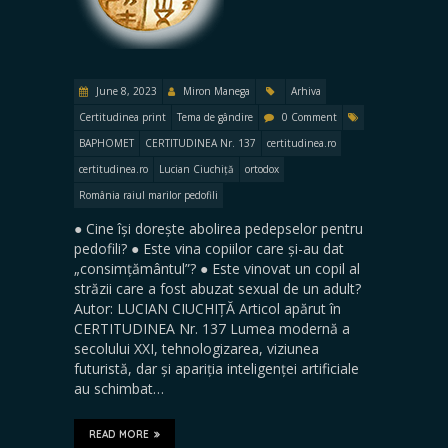
June 8, 2023
Miron Manega
Arhiva
Certitudinea print
Tema de gândire
0 Comment
BAPHOMET
CERTITUDINEA Nr. 137
certitudinea.ro
certitudinea.ro
Lucian Ciuchiță
ortodox
România raiul marilor pedofili
● Cine își dorește abolirea pedepselor pentru
pedofili? ● Este vina copiilor care și-au dat
„consimțământul”? ● Este vinovat un copil al
străzii care a fost abuzat sexual de un adult?
Autor: LUCIAN CIUCHIȚĂ Articol apărut în
CERTITUDINEA Nr. 137 Lumea modernă a
secolului XXI, tehnologizarea, viziunea
futuristă, dar și apariția inteligenței artificiale
au schimbat…
READ MORE