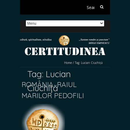
Search
for:
Home
/
Tag:
Lucian Ciuchiță
Tag:
Lucian
ROMÂNIA, RAIUL
Ciuchiță
MARILOR PEDOFILI