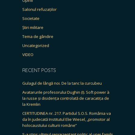
Opinii
Salonul refuzaților
Societate
Știri militare
Tema de gândire
Uncategorized
VIDEO
RECENT POSTS
Gulagul de lângă noi. De la tanc la curcubeu
Avatarurile profesorului Dughin (I). Soft power à
la russe și disidența controlată de caracatița de
la Kremlin
CERTITUDINEA nr. 217. Partidul S.O.S. România va
da în judecată Institutul Elie Wiesel, „promotor al
holocaustului culturii române”
S-a stins ultimul reprezentant politic al unei familii