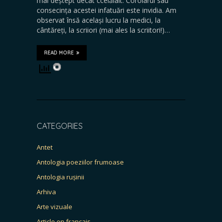
mai deștept decât ccelălalt. Corolarul sau
consecința acestei infatuări este invidia. Am
observat însă același lucru la medici, la
cântăreți, la scriiori (mai ales la scriitori!)…
READ MORE
CATEGORIES
Antet
Antologia poeziilor frumoase
Antologia rușinii
Arhiva
Arte vizuale
Article en français