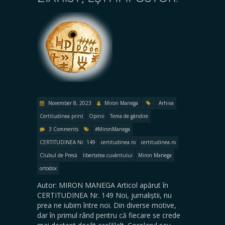
November 8, 2023
Miron Manega
Arhiva
Certitudinea print
Opinii
Tema de gândire
3 Comments
#MironManega
CERTITUDINEA Nr. 149
certitudinea.ro
certitudinea.ro
Clubul de Presă
libertatea cuvântului
Miron Manega
ortodox
Autor: MIRON MANEGA Articol apărut în
CERTITUDINEA Nr. 149 Noi, jurnaliștii, nu
prea ne iubim între noi. Din diverse motive,
dar în primul rând pentru că fiecare se crede