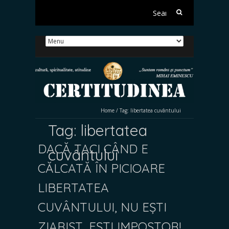
Search
for:
Home
/
Tag:
libertatea cuvântului
Tag:
libertatea
DACĂ TACI CÂND E
cuvântului
CĂLCATĂ ÎN PICIOARE
LIBERTATEA
CUVÂNTULUI, NU EȘTI
ZIARIST, EȘTI IMPOSTOR!