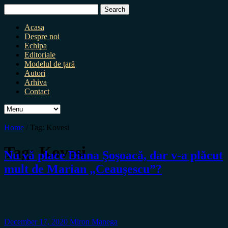
Search
for:
Acasa
Despre noi
Echipa
Editoriale
Modelul de țară
Autori
Arhiva
Contact
Home
/
Tag:
Kovesi
Tag:
Kovesi
Nu vă place Diana Şoşoacă, dar v-a plăcut
mult de Marian „Ceauşescu”?
December 17, 2020
Miron Manega