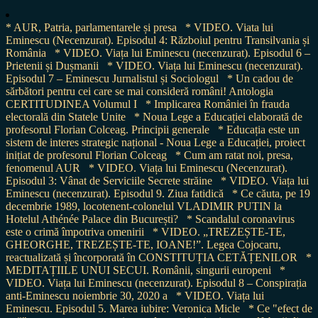
* AUR, Patria, parlamentarele și presa
* VIDEO. Viata lui
Eminescu (Necenzurat). Episodul 4: Războiul pentru Transilvania și
România
* VIDEO. Viața lui Eminescu (necenzurat). Episodul 6 –
Prietenii și Dușmanii
* VIDEO. Viața lui Eminescu (necenzurat).
Episodul 7 – Eminescu Jurnalistul și Sociologul
* Un cadou de
sărbători pentru cei care se mai consideră români! Antologia
CERTITUDINEA Volumul I
* Implicarea României în frauda
electorală din Statele Unite
* Noua Lege a Educației elaborată de
profesorul Florian Colceag. Principii generale
* Educația este un
sistem de interes strategic național - Noua Lege a Educației, proiect
inițiat de profesorul Florian Colceag
* Cum am ratat noi, presa,
fenomenul AUR
* VIDEO. Viața lui Eminescu (Necenzurat).
Episodul 3: Vânat de Serviciile Secrete străine
* VIDEO. Viața lui
Eminescu (necenzurat). Episodul 9. Ziua fatidică
* Ce căuta, pe 19
decembrie 1989, locotenent-colonelul VLADIMIR PUTIN la
Hotelul Athénée Palace din București?
* Scandalul coronavirus
este o crimă împotriva omenirii
* VIDEO. „TREZEȘTE-TE,
GHEORGHE, TREZEȘTE-TE, IOANE!”. Legea Cojocaru,
reactualizată și încorporată în CONSTITUȚIA CETĂȚENILOR
*
MEDITAȚIILE UNUI SECUI. Românii, singurii europeni
*
VIDEO. Viața lui Eminescu (necenzurat). Episodul 8 – Conspirația
anti-Eminescu noiembrie 30, 2020 a
* VIDEO. Viața lui
Eminescu. Episodul 5. Marea iubire: Veronica Micle
* Ce "efect de