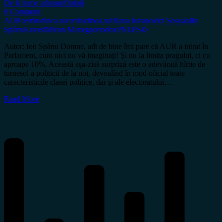
De la lume adunate
Opinii
0 Comment
AUR
certitudinea.ro
certitudinea.ro
Diana Iovanovici Șoșoacă
In
Spânu
Kovesi
Miron Manega
ortodox
PNL
PSD
Autor: Ion Spânu Domne, atît de bine îmi pare că AUR a intrat în
Parlament, cum nici nu vă imaginaţi! Şi nu la limita pragului, ci cu
aproape 10%. Această aşa-zisă surpriză este o adevărată hîrtie de
turnesol a politicii de la noi, devoalînd în mod oficial toate
caracteristicile clasei politice, dar şi ale electoratului…
Read More