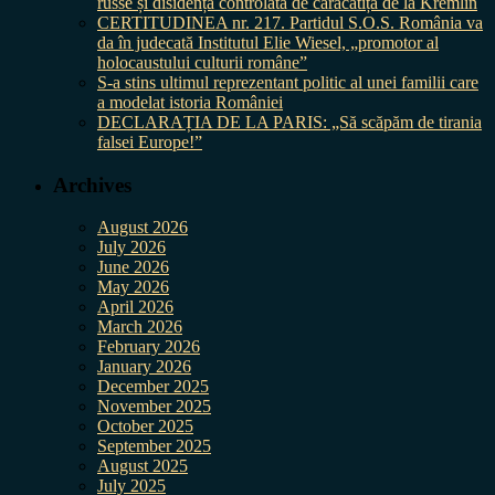
russe și disidența controlată de caracatița de la Kremlin
CERTITUDINEA nr. 217. Partidul S.O.S. România va
da în judecată Institutul Elie Wiesel, „promotor al
holocaustului culturii române”
S-a stins ultimul reprezentant politic al unei familii care
a modelat istoria României
DECLARAȚIA DE LA PARIS: „Să scăpăm de tirania
falsei Europe!”
Archives
August 2026
July 2026
June 2026
May 2026
April 2026
March 2026
February 2026
January 2026
December 2025
November 2025
October 2025
September 2025
August 2025
July 2025