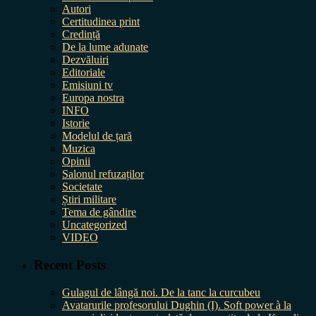
Autori
Certitudinea print
Credință
De la lume adunate
Dezvăluiri
Editoriale
Emisiuni tv
Europa nostra
INFO
Istorie
Modelul de țară
Muzica
Opinii
Salonul refuzaților
Societate
Știri militare
Tema de gândire
Uncategorized
VIDEO
Recent Posts
Gulagul de lângă noi. De la tanc la curcubeu
Avatarurile profesorului Dughin (I). Soft power à la