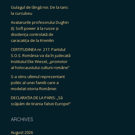
Gulagul de lângă noi. De la tanc
la curcubeu
Avatarurile profesorului Dughin
(I). Soft power à la russe și
disidența controlată de
caracatița de la Kremlin
CERTITUDINEA nr. 217. Partidul
S.O.S. România va da în judecată
Institutul Elie Wiesel, „promotor
al holocaustului culturii române”
S-a stins ultimul reprezentant
politic al unei familii care a
modelat istoria României
DECLARAȚIA DE LA PARIS: „Să
scăpăm de tirania falsei Europe!”
ARCHIVES
August 2026