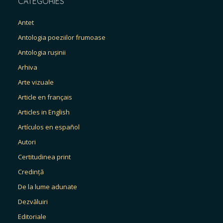
CATEGORIES
Antet
Antologia poeziilor frumoase
Antologia rușinii
Arhiva
Arte vizuale
Article en français
Articles in English
Artículos en español
Autori
Certitudinea print
Credință
De la lume adunate
Dezvăluiri
Editoriale