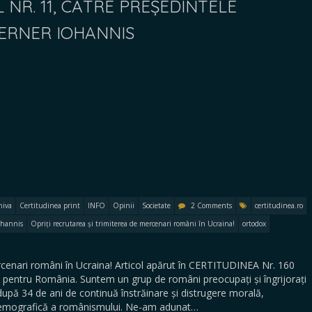
NR. 11, CĂTRE PREȘEDINTELE
ERNER IOHANNIS
hiva
Certitudinea print
INFO
Opinii
Societate
2 Comments
certitudinea.ro
ohannis
Opriți recrutarea și trimiterea de mercenari români în Ucraina!
ortodox
ercenari români în Ucraina! Articol apărut în CERTITUDINEA Nr. 160
pentru România. Suntem un grup de români preocupați și îngrijorați
după 34 de ani de continuă înstrăinare și distrugere morală,
 demografică a românismului. Ne-am adunat…