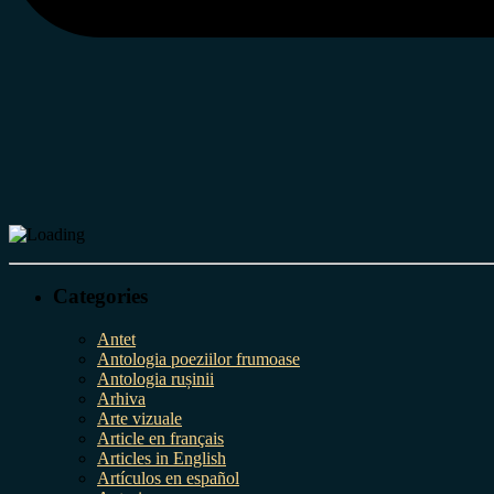
Categories
Antet
Antologia poeziilor frumoase
Antologia rușinii
Arhiva
Arte vizuale
Article en français
Articles in English
Artículos en español