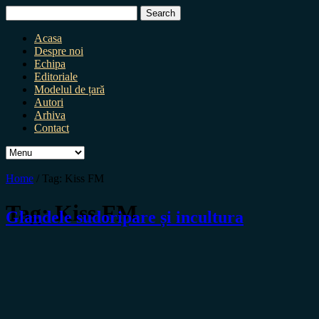
Search
for:
Acasa
Despre noi
Echipa
Editoriale
Modelul de țară
Autori
Arhiva
Contact
Home
/
Tag:
Kiss FM
Tag:
Kiss FM
Glandele sudoripare și incultura