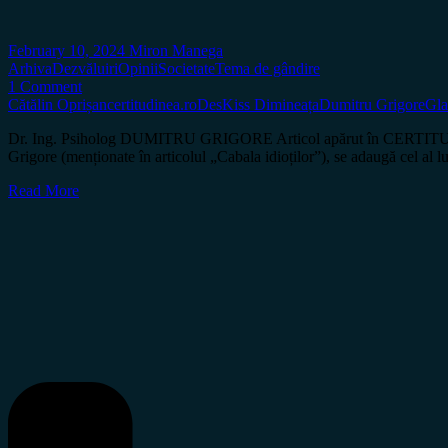
February 10, 2024
Miron Manega
Arhiva
Dezvăluiri
Opinii
Societate
Tema de gândire
1 Comment
Cătălin Oprișan
certitudinea.ro
DesKiss Dimineața
Dumitru Grigore
Gla
Dr. Ing. Psiholog DUMITRU GRIGORE Articol apărut în CERTITUDINEA 
Grigore (menționate în articolul „Cabala idioților”), se adaugă cel a
Read More