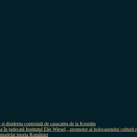
 și disidența controlată de caracatița de la Kremlin
judecată Institutul Elie Wiesel, „promotor al holocaustului culturii
 a modelat istoria României