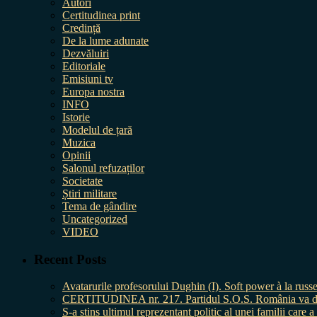
Autori
Certitudinea print
Credință
De la lume adunate
Dezvăluiri
Editoriale
Emisiuni tv
Europa nostra
INFO
Istorie
Modelul de țară
Muzica
Opinii
Salonul refuzaților
Societate
Știri militare
Tema de gândire
Uncategorized
VIDEO
Recent Posts
Avatarurile profesorului Dughin (I). Soft power à la russe
CERTITUDINEA nr. 217. Partidul S.O.S. România va da în 
S-a stins ultimul reprezentant politic al unei familii care