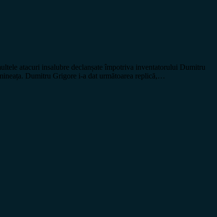
le atacuri insalubre declanșate împotriva inventatorului Dumitru
imineața. Dumitru Grigore i-a dat următoarea replică,…