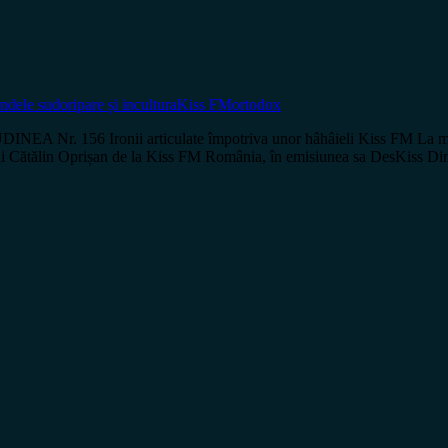
ndele sudoripare și incultura
Kiss FM
ortodox
Nr. 156 Ironii articulate împotriva unor hâhâieli Kiss FM La multe
l lui Cătălin Oprișan de la Kiss FM România, în emisiunea sa DesKiss D