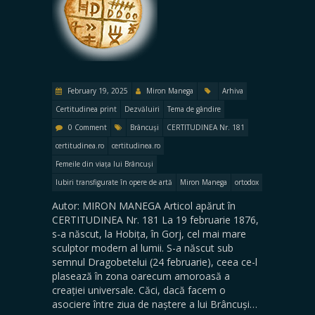
February 19, 2025
Miron Manega
Arhiva
Certitudinea print
Dezvăluiri
Tema de gândire
0 Comment
Brâncuși
CERTITUDINEA Nr. 181
certitudinea.ro
certitudinea.ro
Femeile din viața lui Brâncuși
Iubiri transfigurate în opere de artă
Miron Manega
ortodox
Autor: MIRON MANEGA Articol apărut în
CERTITUDINEA Nr. 181 La 19 februarie 1876,
s-a născut, la Hobița, în Gorj, cel mai mare
sculptor modern al lumii. S-a născut sub
semnul Dragobetelui (24 februarie), ceea ce-l
plasează în zona oarecum amoroasă a
creației universale. Căci, dacă facem o
asociere între ziua de naștere a lui Brâncuși…