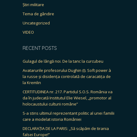
Știri militare
Tema de gândire
Uncategorized
VIDEO
RECENT POSTS
Gulagul de lângă noi. De la tanc la curcubeu
Avatarurile profesorului Dughin (I). Soft power à
la russe și disidența controlată de caracatița de
la Kremlin
CERTITUDINEA nr. 217. Partidul S.O.S. România va
da în judecată Institutul Elie Wiesel, „promotor al
holocaustului culturii române”
S-a stins ultimul reprezentant politic al unei familii
care a modelat istoria României
DECLARAȚIA DE LA PARIS: „Să scăpăm de tirania
falsei Europe!”