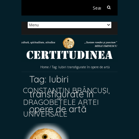
Search
for:
Home
/
Tag:
Iubiri transfigurate în opere de artă
Tag:
Iubiri
CONSTANTIN BRÂNCUŞI,
transfigurate în
DRAGOBETELE ARTEI
opere de artă
UNIVERSALE