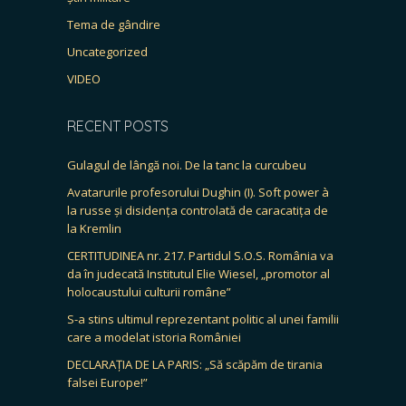
Tema de gândire
Uncategorized
VIDEO
RECENT POSTS
Gulagul de lângă noi. De la tanc la curcubeu
Avatarurile profesorului Dughin (I). Soft power à
la russe și disidența controlată de caracatița de
la Kremlin
CERTITUDINEA nr. 217. Partidul S.O.S. România va
da în judecată Institutul Elie Wiesel, „promotor al
holocaustului culturii române”
S-a stins ultimul reprezentant politic al unei familii
care a modelat istoria României
DECLARAȚIA DE LA PARIS: „Să scăpăm de tirania
falsei Europe!”