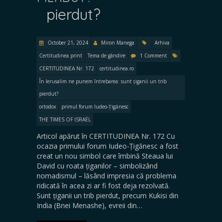
pierdut?
October 21, 2024
Miron Manega
Arhiva
Certitudinea print
Tema de gândire
1 Comment
CERTITUDINEA Nr. 172
certitudinea.ro
În Ierusalim ne punem întrebarea: sunt țiganii un trib
pierdut?
ortodox
primul forum Iudeo-Țigănesc
THE TIMES OF ISRAËL
Articol apărut în CERTITUDINEA Nr. 172 Cu
ocazia primului forum Iudeo-Țigănesc a fost
creat un nou simbol care îmbină Steaua lui
David cu roata țiganilor – simbolizând
nomadismul – lăsând impresia că problema
ridicată în acea zi ar fi fost deja rezolvată.
Sunt țiganii un trib pierdut, precum Kukisi din
India (Bnei Menashe), evreii din…