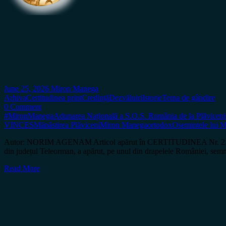
June 25, 2026
Miron Manega
Arhiva
Certitudinea print
Credință
Dezvăluiri
Istorie
Tema de gândire
0 Comment
#MironManega
Adunarea Națională a S.O.S. România de la Plăviceni
VINCES
Mănăstirea Plăviceni
Miron Manega
ortodox
Osemintele lui M
Autor: NORIM AGENAM Articol apărut în CERTITUDINEA Nr. 213 În dat
din județul Teleorman, a apărut, pe unul din drapelele României, semnu
Read More