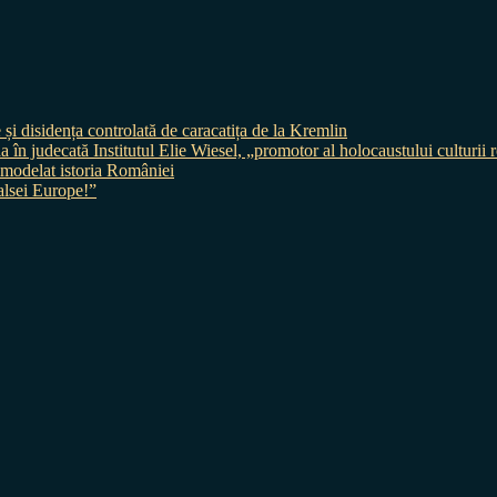
 și disidența controlată de caracatița de la Kremlin
judecată Institutul Elie Wiesel, „promotor al holocaustului culturii
 a modelat istoria României
sei Europe!”