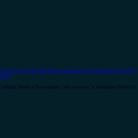
u
CRUX EST SPES MEA
Diana Iovanovici Șoșoacă
IN HOC SIGNO
Dorul”
, Istorie și Suveranitate, care a avut loc la mănăstirea Plăviceni
…