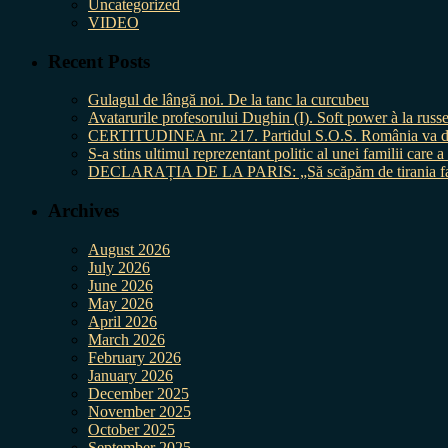
Uncategorized
VIDEO
Recent Posts
Gulagul de lângă noi. De la tanc la curcubeu
Avatarurile profesorului Dughin (I). Soft power à la russe
CERTITUDINEA nr. 217. Partidul S.O.S. România va da în 
S-a stins ultimul reprezentant politic al unei familii care
DECLARAȚIA DE LA PARIS: „Să scăpăm de tirania fal
Archives
August 2026
July 2026
June 2026
May 2026
April 2026
March 2026
February 2026
January 2026
December 2025
November 2025
October 2025
September 2025