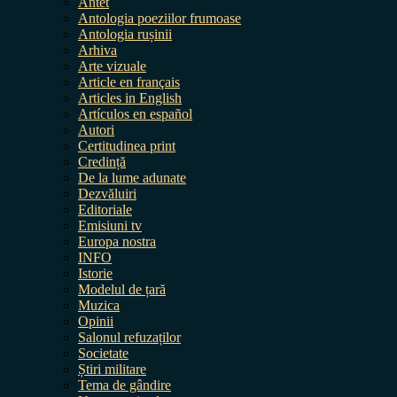
Antet
Antologia poeziilor frumoase
Antologia rușinii
Arhiva
Arte vizuale
Article en français
Articles in English
Artículos en español
Autori
Certitudinea print
Credință
De la lume adunate
Dezvăluiri
Editoriale
Emisiuni tv
Europa nostra
INFO
Istorie
Modelul de țară
Muzica
Opinii
Salonul refuzaților
Societate
Știri militare
Tema de gândire