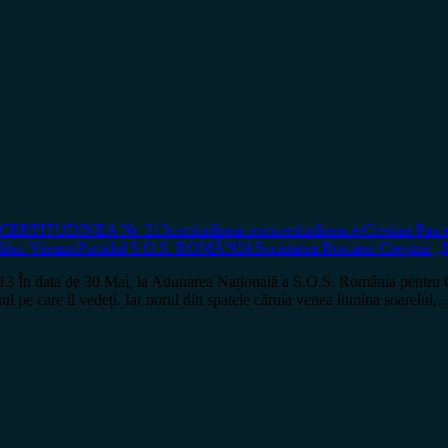
CERTITUDINEA Nr. 213
certitudinea.com
certitudinea.ro
Cristian Pasc
ihai Viteazu
Partidul S.O.S. ROMÂNIA
Societatea Română Creștină „
a de 30 Mai, la Adunarea Națională a S.O.S. România pentru Credință
l pe care îl vedeți. Iar norul din spatele căruia venea lumina soarelui,