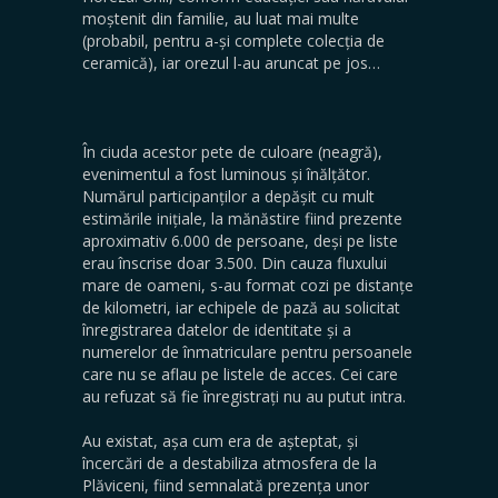
moștenit din familie, au luat mai multe
(probabil, pentru a-și complete colecția de
ceramică), iar orezul l-au aruncat pe jos…
În ciuda acestor pete de culoare (neagră),
evenimentul a fost luminous și înălțător.
Numărul participanților a depășit cu mult
estimările inițiale, la mănăstire fiind prezente
aproximativ 6.000 de persoane, deși pe liste
erau înscrise doar 3.500. Din cauza fluxului
mare de oameni, s-au format cozi pe distanțe
de kilometri, iar echipele de pază au solicitat
înregistrarea datelor de identitate și a
numerelor de înmatriculare pentru persoanele
care nu se aflau pe listele de acces. Cei care
au refuzat să fie înregistrați nu au putut intra.
Au existat, așa cum era de așteptat, și
încercări de a destabiliza atmosfera de la
Plăviceni, fiind semnalată prezența unor