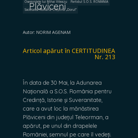
Osemintele lui Mihai Viteazu
Partidul S.O.S. ROMÂNIA
Plăviceni
Societatea Română Creștină „Dorul”
Autor: NORIM AGENAM
Articol apărut în CERTITUDINEA
Nr. 213
În data de 30 Mai, la Adunarea
Națională a S.O.S. România pentru
Credință, Istorie și Suveranitate,
care a avut loc la mănăstirea
Plăviceni din județul Teleorman, a
apărut, pe unul din drapelele
României, semnul pe care îl vedeți.