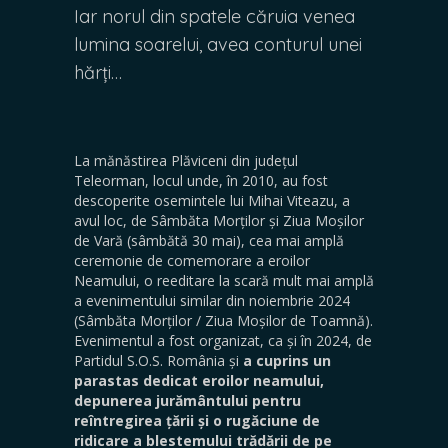
Iar norul din spatele căruia venea
lumina soarelui, avea conturul unei
hărți…
La mănăstirea Plăviceni din județul
Teleorman, locul unde, în 2010, au fost
descoperite osemintele lui Mihai Viteazu, a
avul loc, de Sâmbăta Morților și Ziua Moșilor
de Vară (sâmbătă 30 mai), cea mai amplă
ceremonie de comemorare a eroilor
Neamului, o reeditare la scară mult mai amplă
a evenimentului similar din noiembrie 2024
(Sâmbăta Morților / Ziua Moșilor de Toamnă).
Evenimentul a fost organizat, ca și în 2024, de
Partidul S.O.S. România și
a cuprins un
parastas dedicat eroilor neamului,
depunerea jurământului pentru
reîntregirea țării și o rugăciune de
ridicare a blestemului trădării de pe