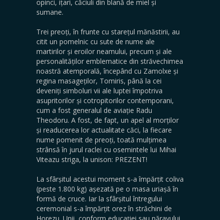
opinci, ițari, căciuli din blană de miel și
sumane.
Trei preoți, în frunte cu starețul mănăstirii, au
citit un pomelnic cu sute de nume ale
martirilor și eroilor neamului, precum și ale
personalităților emblematice din străvechimea
noastră atemporală, începând cu Zamolxe și
regina masageților, Tomiris, până la cei
deveniți simboluri vii ale luptei împotriva
asupritorilor și cotropitorilor contemporani,
cum a fost generalul de aviație Radu
Theodoru. A fost, de fapt, un apel al morților
și readucerea lor actualitate căci, la fiecare
nume pomenit de preoți, toată mulțimea
strânsă în jurul raclei cu osemintele lui Mihai
Viteazu striga, la unison: PREZENT!
La sfârșitul acestui moment s-a împărțit coliva
(peste 1.800 kg) așezată pe o masa uriașă în
formă de cruce. Iar la sfârșitul întregului
ceremonial s-a împărțit orez în străchini de
Horezu. Unii, conform educației sau năravului