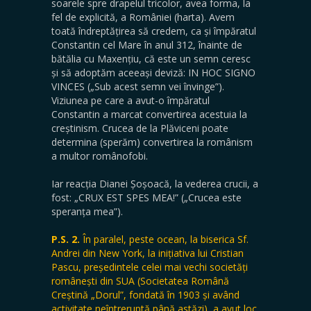
soarele spre drapelul tricolor, avea forma, la
fel de explicită, a României (harta). Avem
toată îndreptățirea să credem, ca și împăratul
Constantin cel Mare în anul 312, înainte de
bătălia cu Maxențiu, că este un semn ceresc
și să adoptăm aceeași deviză: IN HOC SIGNO
VINCES („Sub acest semn vei învinge”).
Viziunea pe care a avut-o împăratul
Constantin a marcat convertirea acestuia la
creștinism. Crucea de la Plăviceni poate
determina (sperăm) convertirea la românism
a multor românofobi.
Iar reacția Dianei Șoșoacă, la vederea crucii, a
fost: „CRUX EST SPES MEA!” („Crucea este
speranța mea”).
P.S. 2.
În paralel, peste ocean, la biserica Sf.
Andrei din New York, la inițiativa lui Cristian
Pascu, președintele celei mai vechi societăți
românești din SUA (Societatea Română
Creștină „Dorul”, fondată în 1903 și având
activitate neîntreruptă până astăzi), a avut loc