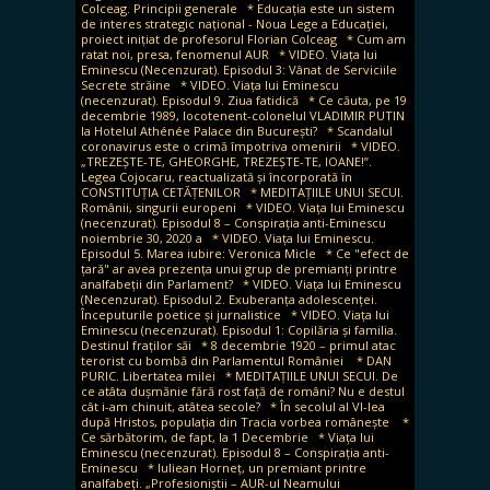
Colceag. Principii generale
* Educația este un sistem
de interes strategic național - Noua Lege a Educației,
proiect inițiat de profesorul Florian Colceag
* Cum am
ratat noi, presa, fenomenul AUR
* VIDEO. Viața lui
Eminescu (Necenzurat). Episodul 3: Vânat de Serviciile
Secrete străine
* VIDEO. Viața lui Eminescu
(necenzurat). Episodul 9. Ziua fatidică
* Ce căuta, pe 19
decembrie 1989, locotenent-colonelul VLADIMIR PUTIN
la Hotelul Athénée Palace din București?
* Scandalul
coronavirus este o crimă împotriva omenirii
* VIDEO.
„TREZEȘTE-TE, GHEORGHE, TREZEȘTE-TE, IOANE!”.
Legea Cojocaru, reactualizată și încorporată în
CONSTITUȚIA CETĂȚENILOR
* MEDITAȚIILE UNUI SECUI.
Românii, singurii europeni
* VIDEO. Viața lui Eminescu
(necenzurat). Episodul 8 – Conspirația anti-Eminescu
noiembrie 30, 2020 a
* VIDEO. Viața lui Eminescu.
Episodul 5. Marea iubire: Veronica Micle
* Ce "efect de
țară" ar avea prezența unui grup de premianți printre
analfabeții din Parlament?
* VIDEO. Viața lui Eminescu
(Necenzurat). Episodul 2. Exuberanța adolescenței.
Începuturile poetice și jurnalistice
* VIDEO. Viața lui
Eminescu (necenzurat). Episodul 1: Copilăria și familia.
Destinul fraților săi
* 8 decembrie 1920 – primul atac
terorist cu bombă din Parlamentul României
* DAN
PURIC. Libertatea milei
* MEDITAȚIILE UNUI SECUI. De
ce atâta dușmănie fără rost față de români? Nu e destul
cât i-am chinuit, atâtea secole?
* În secolul al VI-lea
după Hristos, populația din Tracia vorbea românește
*
Ce sărbătorim, de fapt, la 1 Decembrie
* Viața lui
Eminescu (necenzurat). Episodul 8 – Conspirația anti-
Eminescu
* Iuliean Horneț, un premiant printre
analfabeți. „Profesioniștii – AUR-ul Neamului