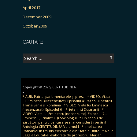
April 2017
December 2009
October 2009
CAUTARE
Search
for:
Copyright © 2026, CERTITUDINEA.
* AUR, Patria, parlamentarele și presa
* VIDEO. Viata
lui Eminescu (Necenzurat). Episodul 4: Războiul pentru
Transilvania și România
* VIDEO. Viața lui Eminescu
(necenzurat). Episodul 6 – Prietenii și Dușmanii
*
VIDEO. Viața lui Eminescu (necenzurat). Episodul 7 –
Eminescu Jurnalistul și Sociologul
* Un cadou de
sărbători pentru cei care se mai consideră români!
Antologia CERTITUDINEA Volumul I
* Implicarea
României în frauda electorală din Statele Unite
* Noua
Lege a Educației elaborată de profesorul Florian