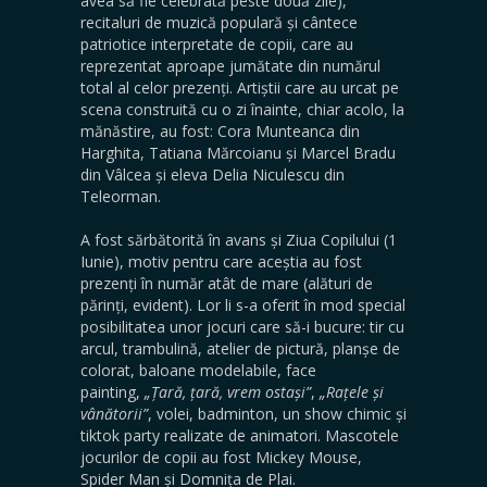
avea să fie celebrată peste două zile),
recitaluri de muzică populară și cântece
patriotice interpretate de copii, care au
reprezentat aproape jumătate din numărul
total al celor prezenți. Artiștii care au urcat pe
scena construită cu o zi înainte, chiar acolo, la
mănăstire, au fost: Cora Munteanca din
Harghita, Tatiana Mărcoianu și Marcel Bradu
din Vâlcea și eleva Delia Niculescu din
Teleorman.
A fost sărbătorită în avans și Ziua Copilului (1
Iunie), motiv pentru care aceștia au fost
prezenți în număr atât de mare (alături de
părinți, evident). Lor li s-a oferit în mod special
posibilitatea unor jocuri care să-i bucure: tir cu
arcul, trambulină, atelier de pictură, planșe de
colorat, baloane modelabile, face
painting,
„Țară, țară, vrem ostași”
,
„Rațele și
vânătorii”
, volei, badminton, un show chimic și
tiktok party realizate de animatori. Mascotele
jocurilor de copii au fost Mickey Mouse,
Spider Man și Domnița de Plai.