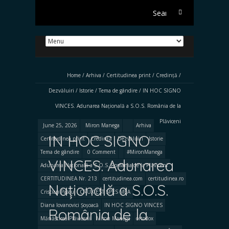
Search
for:
Home
/
Arhiva
/
Certitudinea print
/
Credință
/
Dezvăluiri
/
Istorie
/
Tema de gândire
/
IN HOC SIGNO
VINCES. Adunarea Națională a S.O.S. România de la
Plăviceni
June 25, 2026
Miron Manega
Arhiva
IN HOC SIGNO
Certitudinea print
Credință
Dezvăluiri
Istorie
Tema de gândire
0 Comment
#MironManega
VINCES. Adunarea
Adunarea Națională a S.O.S. România de la Plăviceni
CERTITUDINEA Nr. 213
certitudinea.com
certitudinea.ro
Națională a S.O.S.
Cristian Pascu
CRUX EST SPES MEA
Diana Iovanovici Șoșoacă
IN HOC SIGNO VINCES
România de la
Mănăstirea Plăviceni
Miron Manega
ortodox