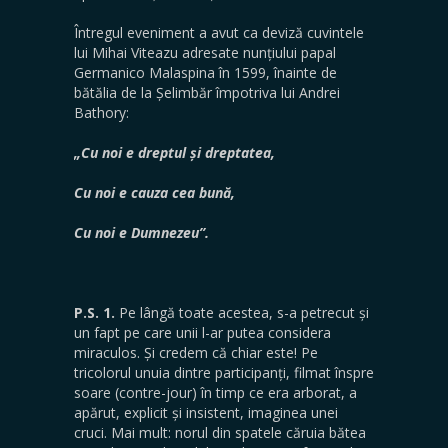
Întregul eveniment a avut ca deviză cuvintele
lui Mihai Viteazu adresate nunțiului papal
Germanico Malaspina în 1599, înainte de
bătălia de la Șelimbăr împotriva lui Andrei
Bathory:
„Cu noi e dreptul și dreptatea,
Cu noi e cauza cea bună,
Cu noi e Dumnezeu”.
P.S. 1.
Pe lângă toate acestea, s-a petrecut și
un fapt pe care unii l-ar putea considera
miraculos. Și credem că chiar este! Pe
tricolorul unuia dintre participanți, filmat înspre
soare (contre-jour) în timp ce era arborat, a
apărut, explicit și insistent, imaginea unei
cruci. Mai mult: norul din spatele căruia bătea