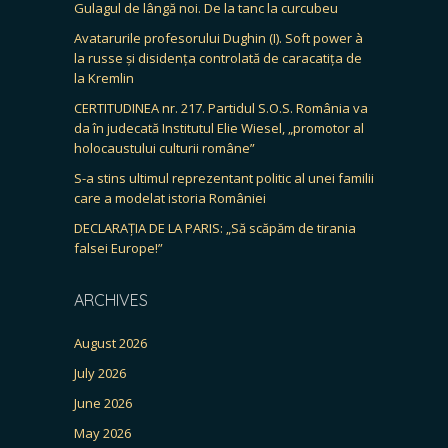
Gulagul de lângă noi. De la tanc la curcubeu
Avatarurile profesorului Dughin (I). Soft power à
la russe și disidența controlată de caracatița de
la Kremlin
CERTITUDINEA nr. 217. Partidul S.O.S. România va
da în judecată Institutul Elie Wiesel, „promotor al
holocaustului culturii române”
S-a stins ultimul reprezentant politic al unei familii
care a modelat istoria României
DECLARAȚIA DE LA PARIS: „Să scăpăm de tirania
falsei Europe!”
ARCHIVES
August 2026
July 2026
June 2026
May 2026