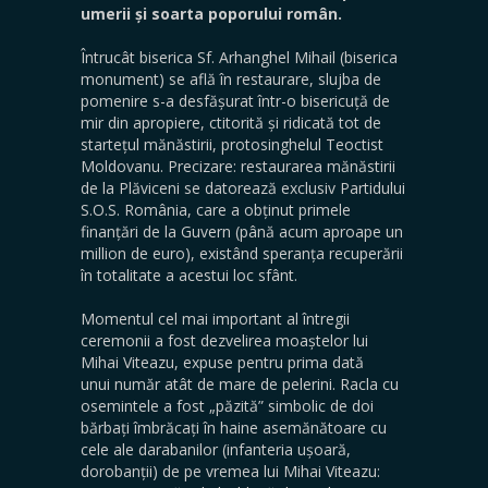
umerii și soarta poporului român.
Întrucât biserica Sf. Arhanghel Mihail (biserica
monument) se află în restaurare, slujba de
pomenire s-a desfășurat într-o bisericuță de
mir din apropiere, ctitorită și ridicată tot de
startețul mănăstirii, protosinghelul Teoctist
Moldovanu. Precizare: restaurarea mănăstirii
de la Plăviceni se datorează exclusiv Partidului
S.O.S. România, care a obținut primele
finanțări de la Guvern (până acum aproape un
million de euro), existând speranța recuperării
în totalitate a acestui loc sfânt.
Momentul cel mai important al întregii
ceremonii a fost dezvelirea moaștelor lui
Mihai Viteazu, expuse pentru prima dată
unui număr atât de mare de pelerini. Racla cu
osemintele a fost „păzită” simbolic de doi
bărbați îmbrăcați în haine asemănătoare cu
cele ale darabanilor (infanteria ușoară,
dorobanții) de pe vremea lui Mihai Viteazu: