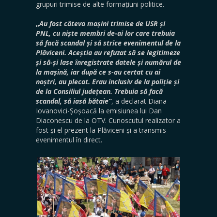
grupuri trimise de alte formațiuni politice.
„
Au fost câteva mașini trimise de USR și
PNL, cu niște membri de-ai lor care trebuia
să facă scandal și să strice evenimentul de la
Plăviceni. Aceștia au refuzat să se legitimeze
și să-și lase înregistrate datele și numărul de
la mașină, iar după ce s-au certat cu ai
noștri, au plecat. Erau inclusiv de la poliție și
de la Consiliul județean. Trebuia să facă
scandal, să iasă bătaie”
, a declarat Diana
Iovanovici-Șoșoacă la emisiunea lui Dan
Diaconescu de la OTV. Cunoscutul realizator a
fost și el prezent la Plăviceni și a transmis
evenimentul în direct.