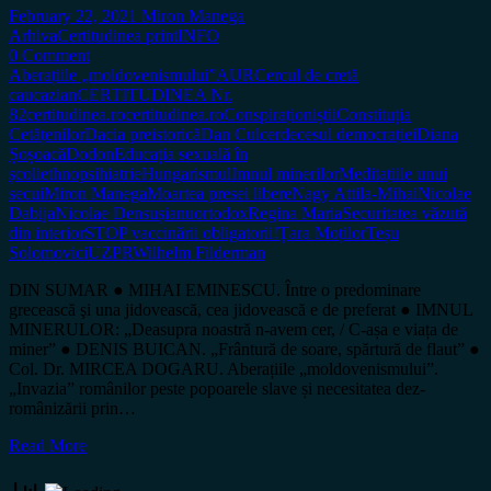
February 22, 2021
Miron Manega
Arhiva
Certitudinea print
INFO
0 Comment
Aberațiile „moldovenismului”
AUR
Cercul de cretă
caucazian
CERTITUDINEA Nr.
82
certitudinea.ro
certitudinea.ro
Conspiraționiștii
Constituția
Cetățenilor
Dacia preistorică
Dan Culcer
decesul democrației
Diana
Șoșoacă
Dodon
Educația sexuală în
școli
ethnopsihiatrie
Hungarismul
Imnul minerilor
Meditațiile unui
secui
Miron Manega
Moartea presei libere
Nagy Attila-Mihai
Nicolae
Dabija
Nicolae Densușianu
ortodox
Regina Maria
Securitatea văzută
din interior
STOP vaccinării obligatorii!
Țara Moților
Teșu
Solomovici
UZPR
Wilhelm Filderman
DIN SUMAR ● MIHAI EMINESCU. Între o predominare
grecească şi una jidovească, cea jidovească e de preferat ● IMNUL
MINERULOR: „Deasupra noastră n-avem cer, / C-așa e viața de
miner” ● DENIS BUICAN. „Frântură de soare, spărtură de flaut” ●
Col. Dr. MIRCEA DOGARU. Aberațiile „moldovenismului”.
„Invazia” românilor peste popoarele slave și necesitatea dez-
românizării prin…
Read More