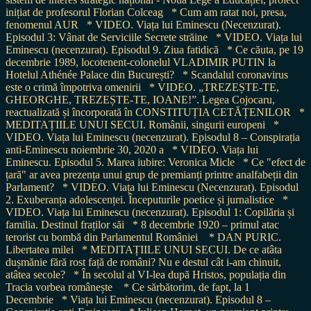
inițiat de profesorul Florian Colceag
* Cum am ratat noi, presa,
fenomenul AUR
* VIDEO. Viața lui Eminescu (Necenzurat).
Episodul 3: Vânat de Serviciile Secrete străine
* VIDEO. Viața lui
Eminescu (necenzurat). Episodul 9. Ziua fatidică
* Ce căuta, pe 19
decembrie 1989, locotenent-colonelul VLADIMIR PUTIN la
Hotelul Athénée Palace din București?
* Scandalul coronavirus
este o crimă împotriva omenirii
* VIDEO. „TREZEȘTE-TE,
GHEORGHE, TREZEȘTE-TE, IOANE!”. Legea Cojocaru,
reactualizată și încorporată în CONSTITUȚIA CETĂȚENILOR
*
MEDITAȚIILE UNUI SECUI. Românii, singurii europeni
*
VIDEO. Viața lui Eminescu (necenzurat). Episodul 8 – Conspirația
anti-Eminescu noiembrie 30, 2020 a
* VIDEO. Viața lui
Eminescu. Episodul 5. Marea iubire: Veronica Micle
* Ce "efect de
țară" ar avea prezența unui grup de premianți printre analfabeții din
Parlament?
* VIDEO. Viața lui Eminescu (Necenzurat). Episodul
2. Exuberanța adolescenței. Începuturile poetice și jurnalistice
*
VIDEO. Viața lui Eminescu (necenzurat). Episodul 1: Copilăria și
familia. Destinul fraților săi
* 8 decembrie 1920 – primul atac
terorist cu bombă din Parlamentul României
* DAN PURIC.
Libertatea milei
* MEDITAȚIILE UNUI SECUI. De ce atâta
dușmănie fără rost față de români? Nu e destul cât i-am chinuit,
atâtea secole?
* În secolul al VI-lea după Hristos, populația din
Tracia vorbea românește
* Ce sărbătorim, de fapt, la 1
Decembrie
* Viața lui Eminescu (necenzurat). Episodul 8 –