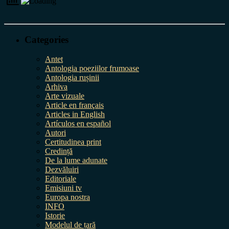
Categories
Antet
Antologia poeziilor frumoase
Antologia rușinii
Arhiva
Arte vizuale
Article en français
Articles in English
Artículos en español
Autori
Certitudinea print
Credință
De la lume adunate
Dezvăluiri
Editoriale
Emisiuni tv
Europa nostra
INFO
Istorie
Modelul de țară