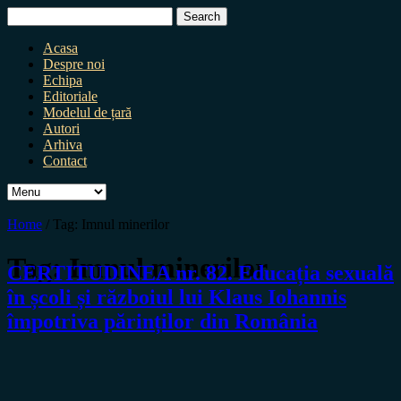
Search
for:
Acasa
Despre noi
Echipa
Editoriale
Modelul de țară
Autori
Arhiva
Contact
Home
/
Tag:
Imnul minerilor
Tag:
Imnul minerilor
CERTITUDINEA nr. 82. Educația sexuală
în școli și războiul lui Klaus Iohannis
împotriva părinților din România