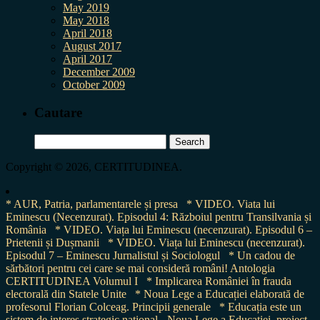
May 2019
May 2018
April 2018
August 2017
April 2017
December 2009
October 2009
Cautare
Search
for:
Copyright © 2026, CERTITUDINEA.
* AUR, Patria, parlamentarele și presa
* VIDEO. Viata lui
Eminescu (Necenzurat). Episodul 4: Războiul pentru Transilvania și
România
* VIDEO. Viața lui Eminescu (necenzurat). Episodul 6 –
Prietenii și Dușmanii
* VIDEO. Viața lui Eminescu (necenzurat).
Episodul 7 – Eminescu Jurnalistul și Sociologul
* Un cadou de
sărbători pentru cei care se mai consideră români! Antologia
CERTITUDINEA Volumul I
* Implicarea României în frauda
electorală din Statele Unite
* Noua Lege a Educației elaborată de
profesorul Florian Colceag. Principii generale
* Educația este un
sistem de interes strategic național - Noua Lege a Educației, proiect