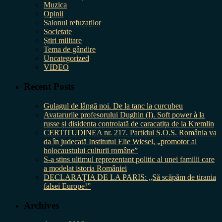
Muzica
Opinii
Salonul refuzaților
Societate
Știri militare
Tema de gândire
Uncategorized
VIDEO
Recent Posts
Gulagul de lângă noi. De la tanc la curcubeu
Avatarurile profesorului Dughin (I). Soft power à la
russe și disidența controlată de caracatița de la Kremlin
CERTITUDINEA nr. 217. Partidul S.O.S. România va
da în judecată Institutul Elie Wiesel, „promotor al
holocaustului culturii române”
S-a stins ultimul reprezentant politic al unei familii care
a modelat istoria României
DECLARAȚIA DE LA PARIS: „Să scăpăm de tirania
falsei Europe!”
Archives