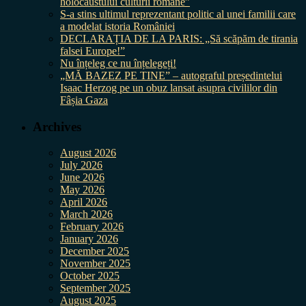
holocaustului culturii române”
S-a stins ultimul reprezentant politic al unei familii care
a modelat istoria României
DECLARAȚIA DE LA PARIS: „Să scăpăm de tirania
falsei Europe!”
Nu înțeleg ce nu înțelegeți!
„MĂ BAZEZ PE TINE” – autograful președintelui
Isaac Herzog pe un obuz lansat asupra civililor din
Fâșia Gaza
Archives
August 2026
July 2026
June 2026
May 2026
April 2026
March 2026
February 2026
January 2026
December 2025
November 2025
October 2025
September 2025
August 2025