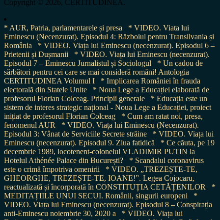
Copyright © 2026, CERTITUDINEA.
* AUR, Patria, parlamentarele și presa
* VIDEO. Viata lui
Eminescu (Necenzurat). Episodul 4: Războiul pentru Transilvania și
România
* VIDEO. Viața lui Eminescu (necenzurat). Episodul 6 –
Prietenii și Dușmanii
* VIDEO. Viața lui Eminescu (necenzurat).
Episodul 7 – Eminescu Jurnalistul și Sociologul
* Un cadou de
sărbători pentru cei care se mai consideră români! Antologia
CERTITUDINEA Volumul I
* Implicarea României în frauda
electorală din Statele Unite
* Noua Lege a Educației elaborată de
profesorul Florian Colceag. Principii generale
* Educația este un
sistem de interes strategic național - Noua Lege a Educației, proiect
inițiat de profesorul Florian Colceag
* Cum am ratat noi, presa,
fenomenul AUR
* VIDEO. Viața lui Eminescu (Necenzurat).
Episodul 3: Vânat de Serviciile Secrete străine
* VIDEO. Viața lui
Eminescu (necenzurat). Episodul 9. Ziua fatidică
* Ce căuta, pe 19
decembrie 1989, locotenent-colonelul VLADIMIR PUTIN la
Hotelul Athénée Palace din București?
* Scandalul coronavirus
este o crimă împotriva omenirii
* VIDEO. „TREZEȘTE-TE,
GHEORGHE, TREZEȘTE-TE, IOANE!”. Legea Cojocaru,
reactualizată și încorporată în CONSTITUȚIA CETĂȚENILOR
*
MEDITAȚIILE UNUI SECUI. Românii, singurii europeni
*
VIDEO. Viața lui Eminescu (necenzurat). Episodul 8 – Conspirația
anti-Eminescu noiembrie 30, 2020 a
* VIDEO. Viața lui