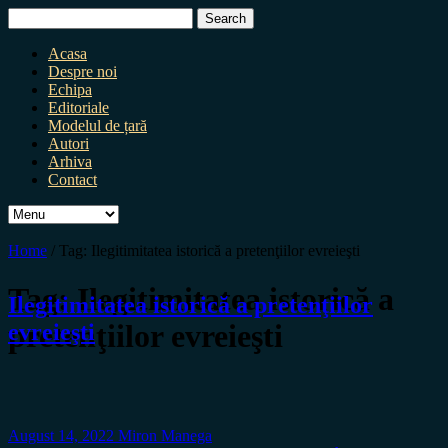
Search
for:
Acasa
Despre noi
Echipa
Editoriale
Modelul de țară
Autori
Arhiva
Contact
Home
/
Tag:
Ilegitimitatea istorică a pretenţiilor evreieşti
Tag:
Ilegitimitatea istorică a
Ilegitimitatea istorică a pretenţiilor
pretenţiilor evreieşti
evreieşti
August 14, 2022
Miron Manega