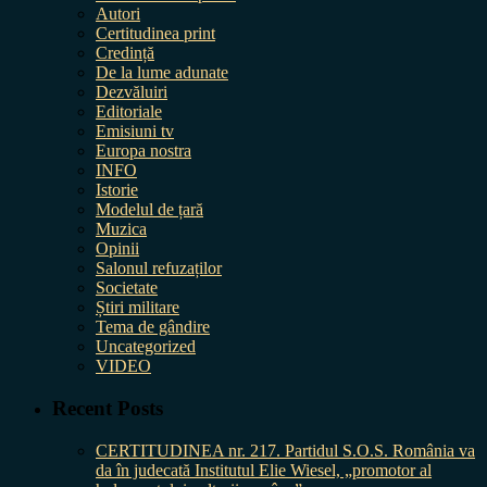
Autori
Certitudinea print
Credință
De la lume adunate
Dezvăluiri
Editoriale
Emisiuni tv
Europa nostra
INFO
Istorie
Modelul de țară
Muzica
Opinii
Salonul refuzaților
Societate
Știri militare
Tema de gândire
Uncategorized
VIDEO
Recent Posts
CERTITUDINEA nr. 217. Partidul S.O.S. România va
da în judecată Institutul Elie Wiesel, „promotor al