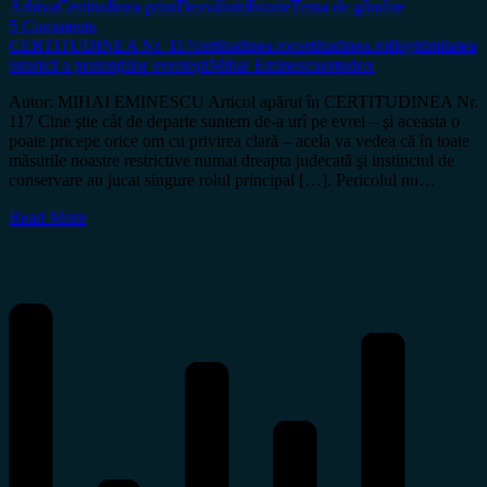
Arhiva
Certitudinea print
Dezvăluiri
Istorie
Tema de gândire
5 Comments
CERTITUDINEA Nr. 117
certitudinea.ro
certitudinea.ro
Ilegitimitatea
istorică a pretenţiilor evreieşti
Mihai Eminescu
ortodox
Autor: MIHAI EMINESCU Articol apărut în CERTITUDINEA Nr.
117 Cine ştie cât de departe suntem de-a urî pe evrei – şi aceasta o
poate pricepe orice om cu privirea clară – acela va vedea că în toate
măsurile noastre restrictive numai dreapta judecată şi instinctul de
conservare au jucat singure rolul principal […]. Pericolul nu…
Read More